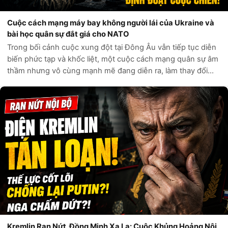
Cuộc cách mạng máy bay không người lái của Ukraine và
bài học quân sự đắt giá cho NATO
Trong bối cảnh cuộc xung đột tại Đông Âu vẫn tiếp tục diễn
biến phức tạp và khốc liệt, một cuộc cách mạng quân sự âm
thầm nhưng vô cùng mạnh mẽ đang diễn ra, làm thay đổi
hoàn toàn những quy tắc chiến trường truyền thống.
Ukraine, quốc gia đang phải...
Kremlin Rạn Nứt, Đồng Minh Xa Lạ: Cuộc Khủng Hoảng Nội