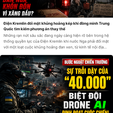
Điện Kremlin đối mặt khủng hoảng kép khi đồng minh Trung
Quốc tìm kiếm phương án thay thế
Những rạn nứt sâu sắc đang ngày càng hiện rõ bên trong hệ
thống quyền lực của Điện Kremlin khi nước Nga phải đối mặt
với một loạt cuộc khủng hoảng đan xen, từ kinh tế nội địa
cho đến các mối quan hệ ngoại giao chiến lược. Nhiều nhà
quan sát quốc tế v...