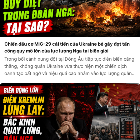
Chiến đấu cơ MiG-29 cải tiến của Ukraine bẻ gãy đợt tấn
công quy mô lớn của lực lượng Nga tại biên giới
Trong bối cảnh xung đột tại Đông Âu tiếp tục diễn biến căng
thẳng, không quân Ukraine vừa thực hiện một chiến dịch
oanh tạc bất ngờ và hiệu quả cao nhắm vào lực lượng quân
sự Nga đang tập trung gần khu vực biên giới Sumy. Cuộc tấn
công không chỉ làm...