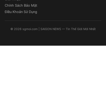
Chính Sách Bảo Mật
Điều Khoản Sử Dụng
©
2026
sgmoi.com
| SAIGON NEWS — Tin Thế Giới Mới Nhất