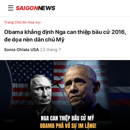
☰
SAIGON
NEWS
Trang Chủ
›
tin-hoa-ky
›
Obama khẳng định Nga can thiệp bầu cử 2016,
đe dọa nền dân chủ Mỹ
Sonia Ohlala USA
·
23 tháng 7