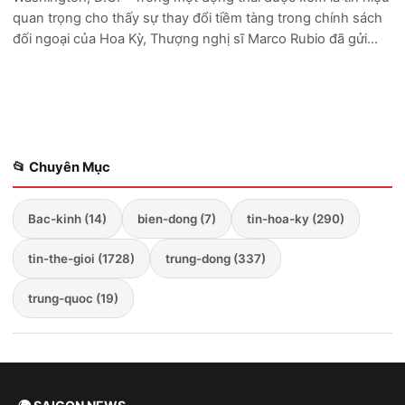
quan trọng cho thấy sự thay đổi tiềm tàng trong chính sách
đối ngoại của Hoa Kỳ, Thượng nghị sĩ Marco Rubio đã gửi
một lời cảnh báo rõ ràng tới Tổng thống Nga Vladimir Putin
giữa lúc căng th...
📂 Chuyên Mục
Bac-kinh (14)
bien-dong (7)
tin-hoa-ky (290)
tin-the-gioi (1728)
trung-dong (337)
trung-quoc (19)