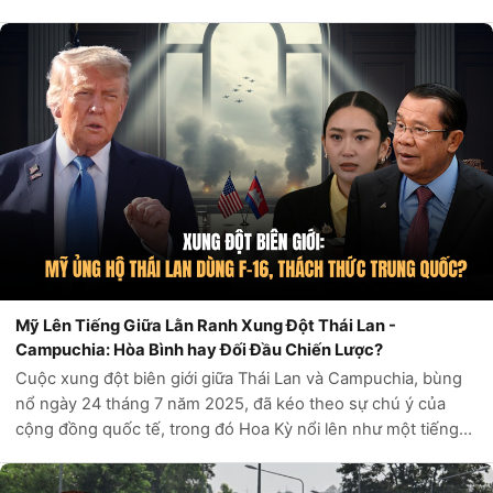
cuộc giao tranh đẫm máu nhất giữa hai quốc gia Đông Nam
Á trong hơn một thập kỷ. Bộ Q...
Mỹ Lên Tiếng Giữa Lằn Ranh Xung Đột Thái Lan -
Campuchia: Hòa Bình hay Đối Đầu Chiến Lược?
Cuộc xung đột biên giới giữa Thái Lan và Campuchia, bùng
nổ ngày 24 tháng 7 năm 2025, đã kéo theo sự chú ý của
cộng đồng quốc tế, trong đó Hoa Kỳ nổi lên như một tiếng
nói quan trọng nhưng đầy tính toán. Với ít nhất 16 người thiệt
mạng và hơn 100.000...