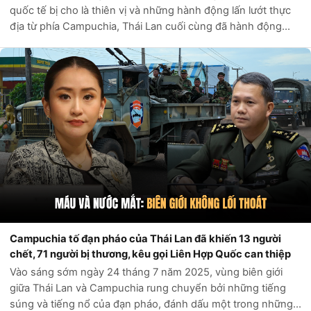
quốc tế bị cho là thiên vị và những hành động lấn lướt thực
địa từ phía Campuchia, Thái Lan cuối cùng đã hành động
quyết liệt, đẩy Phnom Penh vào thế phòng thủ tuyệt vọng
trong tranh chấp lãnh thổ...
Campuchia tố đạn pháo của Thái Lan đã khiến 13 người
chết, 71 người bị thương, kêu gọi Liên Hợp Quốc can thiệp
Vào sáng sớm ngày 24 tháng 7 năm 2025, vùng biên giới
giữa Thái Lan và Campuchia rung chuyển bởi những tiếng
súng và tiếng nổ của đạn pháo, đánh dấu một trong những