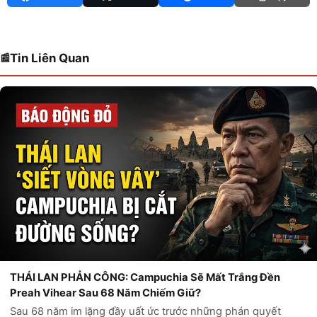
Tin Liên Quan
THÁI LAN PHẢN CÔNG: Campuchia Sẽ Mất Trắng Đền
Preah Vihear Sau 68 Năm Chiếm Giữ?
Sau 68 năm im lặng đầy uất ức trước những phán quyết