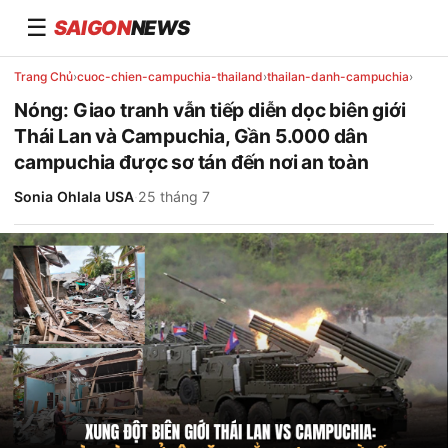
☰
SAIGON
NEWS
Trang Chủ
›
cuoc-chien-campuchia-thailand
›
thailan-danh-campuchia
›
Nóng: Giao tranh vẫn tiếp diễn dọc biên giới
Thái Lan và Campuchia, Gần 5.000 dân
campuchia được sơ tán đến nơi an toàn
Sonia Ohlala USA
·
25 tháng 7