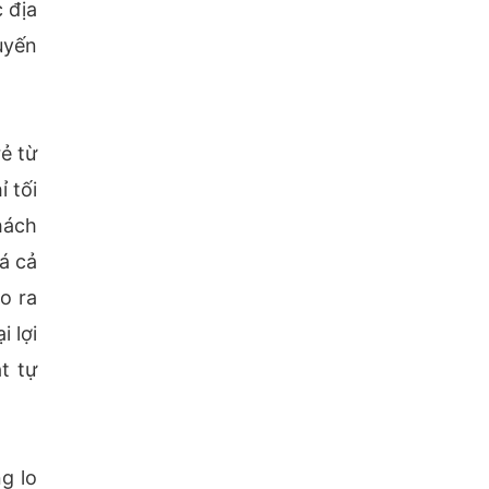
 địa
uyến
ẻ từ
 tối
hách
á cả
o ra
 lợi
t tự
g lo