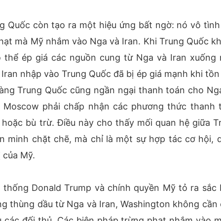
ng Quốc còn tạo ra một hiệu ứng bất ngờ: nó vô tình
phạt mà Mỹ nhắm vào Nga và Iran. Khi Trung Quốc k
có thể ép giá các nguồn cung từ Nga và Iran xuống
u Iran nhập vào Trung Quốc đã bị ép giá mạnh khi tồn
hàng Trung Quốc cũng ngần ngại thanh toán cho Ng
ộc Moscow phải chấp nhận các phương thức thanh 
hoặc bù trừ. Điều này cho thấy mối quan hệ giữa T
n minh chặt chẽ, mà chỉ là một sự hợp tác cơ hội, d
ị của Mỹ.
g thống Donald Trump và chính quyền Mỹ tỏ ra sắc 
ừng thùng dầu từ Nga và Iran, Washington không cần
u các đối thủ. Các biện pháp trừng phạt nhắm vào 