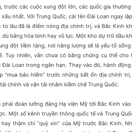
g, trước các cuộc xung đột lớn, các quốc gia thường 
 xấu nhất. Với Trung Quốc, cái tên Đài Loan ngay lập
n từ lâu đã là điểm nóng địa chính trị, và Bắc Kinh k
 dù bằng hòa bình hay vũ lực. Một kho dự trữ dầu k
ung đột tiềm tàng, nơi năng lượng sẽ là yếu tố sống
tế. Tuy nhiên, vẫn chưa có bằng chứng cụ thể cho 
 Đài Loan trong ngắn hạn. Thay vào đó, hành động 
 “mua bảo hiểm” trước những bất ổn địa chính trị,
, tài chính và vận tải nhằm kiềm chế Trung Quốc.
 phái đoàn lưỡng đảng Hạ viện Mỹ tới Bắc Kinh vào
gược. Một số kênh truyền thông quốc tế và Trung Quố
” hay thậm chí “quỳ xin” của Mỹ trước Bắc Kinh. N