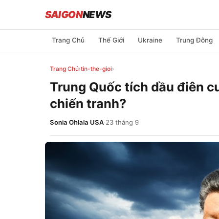
SAIGON
NEWS
Trang Chủ
Thế Giới
Ukraine
Trung Đông
Trang Chủ
›
tin-the-gioi
›
Trung Quốc tích dầu điên c
chiến tranh?
Sonia Ohlala USA
·
23 tháng 9