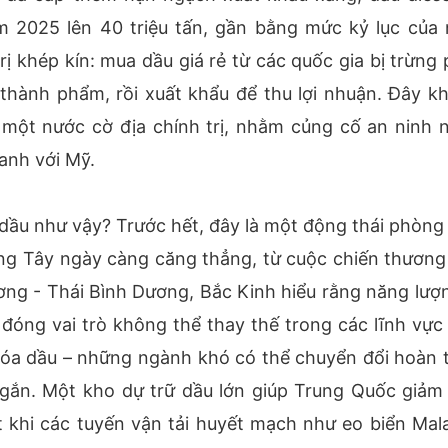
m 2025 lên 40 triệu tấn, gần bằng mức kỷ lục của
rị khép kín: mua dầu giá rẻ từ các quốc gia bị trừng 
 thành phẩm, rồi xuất khẩu để thu lợi nhuận. Đây k
à một nước cờ địa chính trị, nhằm củng cố an ninh 
anh với Mỹ.
 dầu như vậy? Trước hết, đây là một động thái phòng 
ng Tây ngày càng căng thẳng, từ cuộc chiến thương
ơng - Thái Bình Dương, Bắc Kinh hiểu rằng năng lượn
óng vai trò không thể thay thế trong các lĩnh vực
hóa dầu – những ngành khó có thể chuyển đổi hoàn 
ngắn. Một kho dự trữ dầu lớn giúp Trung Quốc giảm
ệt khi các tuyến vận tải huyết mạch như eo biển Mal