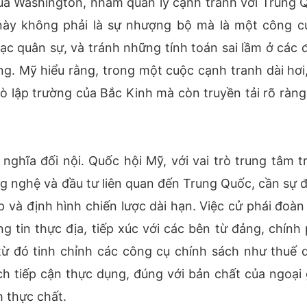
 của Washington, nhằm quản lý cạnh tranh với Trung 
này không phải là sự nhượng bộ mà là một công c
n lạc quân sự, và tránh những tính toán sai lầm ở các
g. Mỹ hiểu rằng, trong một cuộc cạnh tranh dài hơi,
dò lập trường của Bắc Kinh mà còn truyền tải rõ ràng
hĩa đối nội. Quốc hội Mỹ, với vai trò trung tâm t
ng nghệ và đầu tư liên quan đến Trung Quốc, cần sự 
 và định hình chiến lược dài hạn. Việc cử phái đoàn
 tin thực địa, tiếp xúc với các bên từ đảng, chính 
từ đó tinh chỉnh các công cụ chính sách như thuế 
ch tiếp cận thực dụng, đúng với bản chất của ngoại 
h thực chất.