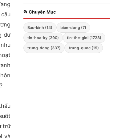
đang
Zelensky bất ngờ cảnh
báo; Hàng không mẫu
📂 Chuyên Mục
 cầu
hạm Mỹ tiến vào Biển
Đông; Washington
ương
Bac-kinh (14)
bien-dong (7)
triển khai chiến lược
g dư
ba mũi nhọn
tin-hoa-ky (290)
tin-the-gioi (1728)
 nhu
trung-dong (337)
trung-quoc (19)
hoạt
ranh
khôn
?
khẩu
suốt
 trữ
l và