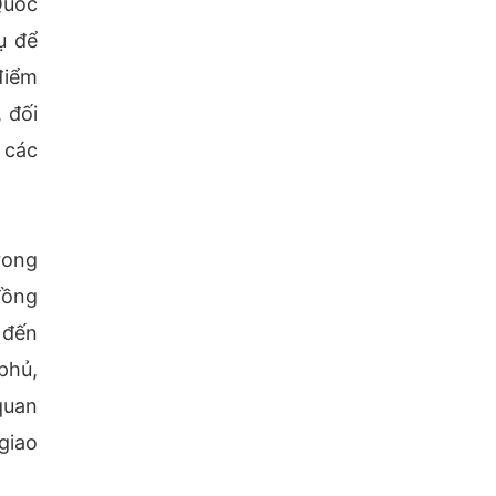
Quốc
ụ để
 điểm
 đối
 các
rong
đồng
 đến
phủ,
quan
giao