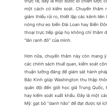
thực tế, đây là một bước đi chiến lược
một cách có kiểm soát. Chuyến thăm 
giảm thiểu rủi ro, thiết lập các kênh liê
nóng như eo biển Đài Loan hay Biển Đôn
thoại trực tiếp giúp họ không chỉ thăm 
“lằn ranh đỏ” của mình.
Hơn nữa, chuyến thăm này còn mang ý ng
các chính sách thuế quan, kiểm soát cô
thuận lưỡng đảng để giám sát hành pháp
Bắc Kinh giúp Washington thu thập thông
quân đội đến giới học giả Trung Quốc, 
hay kiểm soát xuất khẩu. Đây là một cá
Mỹ: gạt bỏ “danh hão” để đạt được lợi íc