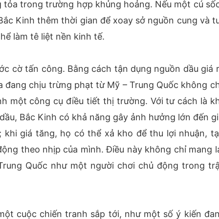
g tỏa trong trường hợp khủng hoảng. Nếu một cú sốc
o Bắc Kinh thêm thời gian để xoay sở nguồn cung và t
ể làm tê liệt nền kinh tế.
ước cờ tấn công. Bằng cách tận dụng nguồn dầu giá r
a đang chịu trừng phạt từ Mỹ – Trung Quốc không chỉ
h một công cụ điều tiết thị trường. Với tư cách là k
 dầu, Bắc Kinh có khả năng gây ảnh hưởng lớn đến gi
 khi giá tăng, họ có thể xả kho để thu lợi nhuận, tạ
động theo nhịp của mình. Điều này không chỉ mang lại
 Trung Quốc như một người chơi chủ động trong trậ
một cuộc chiến tranh sắp tới, như một số ý kiến đan