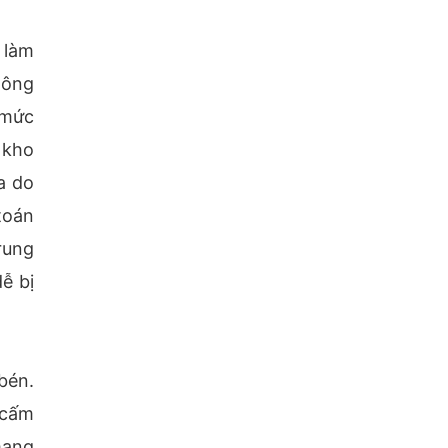
 làm
hông
 mức
 kho
a do
toán
rung
ễ bị
bén.
 cấm
mạng