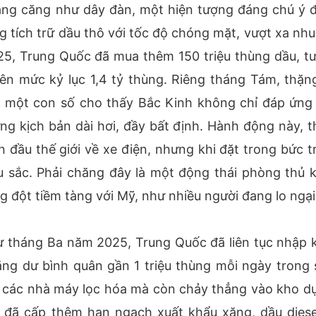
đang căng như dây đàn, một hiện tượng đáng chú ý 
g tích trữ dầu thô với tốc độ chóng mặt, vượt xa nhu
25, Trung Quốc đã mua thêm 150 triệu thùng dầu, t
ên mức kỷ lục 1,4 tỷ thùng. Riêng tháng Tám, thặn
y, một con số cho thấy Bắc Kinh không chỉ đáp ứng
g kịch bản dài hơi, đầy bất định. Hành động này, t
n đầu thế giới về xe điện, nhưng khi đặt trong bức t
âu sắc. Phải chăng đây là một động thái phòng thủ 
g đột tiềm tàng với Mỹ, như nhiều người đang lo ngại
ừ tháng Ba năm 2025, Trung Quốc đã liên tục nhập 
ng dư bình quân gần 1 triệu thùng mỗi ngày trong 
 các nhà máy lọc hóa mà còn chảy thẳng vào kho dự
h đã cấp thêm hạn ngạch xuất khẩu xăng, dầu diese