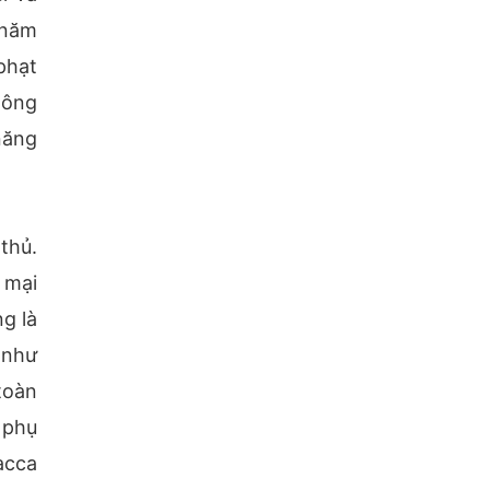
 năm
phạt
hông
năng
thủ.
 mại
g là
 như
toàn
 phụ
acca