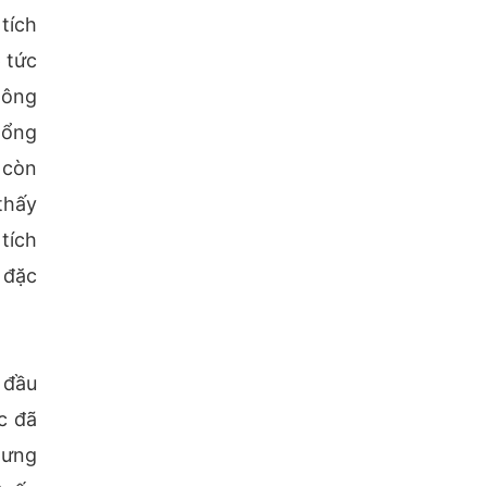
tích
 tức
hông
hổng
 còn
thấy
tích
 đặc
 đầu
c đã
hưng