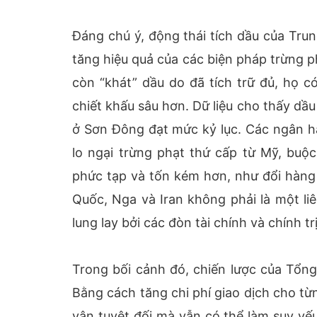
Đáng chú ý, động thái tích dầu của Tru
tăng hiệu quả của các biện pháp trừng 
còn “khát” dầu do đã tích trữ đủ, họ 
chiết khấu sâu hơn. Dữ liệu cho thấy dầ
ở Sơn Đông đạt mức kỷ lục. Các ngân 
lo ngại trừng phạt thứ cấp từ Mỹ, bu
phức tạp và tốn kém hơn, như đổi hàng 
Quốc, Nga và Iran không phải là một liê
lung lay bởi các đòn tài chính và chính tr
Trong bối cảnh đó, chiến lược của Tổn
Bằng cách tăng chi phí giao dịch cho t
vận tuyệt đối mà vẫn có thể làm suy yế