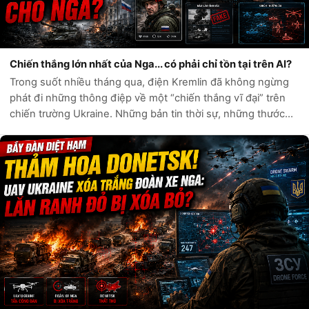
Chiến thắng lớn nhất của Nga... có phải chỉ tồn tại trên AI?
Trong suốt nhiều tháng qua, điện Kremlin đã không ngừng
phát đi những thông điệp về một “chiến thắng vĩ đại” trên
chiến trường Ukraine. Những bản tin thời sự, những thước
phim chiến sự và hàng loạt tài khoản mạng xã hội liên tục ca
ngợi sức mạnh quân...