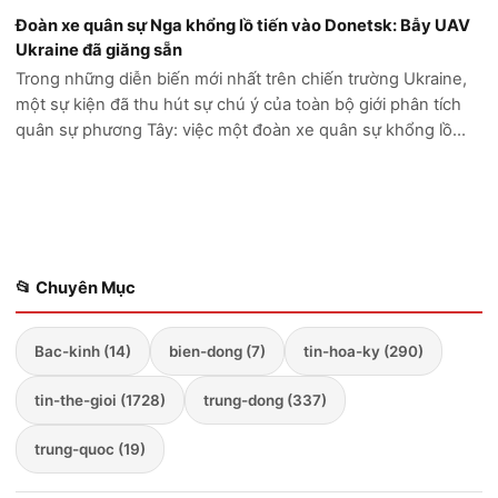
Đoàn xe quân sự Nga khổng lồ tiến vào Donetsk: Bẫy UAV
Ukraine đã giăng sẵn
Trong những diễn biến mới nhất trên chiến trường Ukraine,
một sự kiện đã thu hút sự chú ý của toàn bộ giới phân tích
quân sự phương Tây: việc một đoàn xe quân sự khổng lồ
của Nga cố gắng tiến sâu vào vùng Donetsk đã kết thúc
trong thảm cảnh. Thay vì...
📂 Chuyên Mục
Bac-kinh (14)
bien-dong (7)
tin-hoa-ky (290)
tin-the-gioi (1728)
trung-dong (337)
trung-quoc (19)