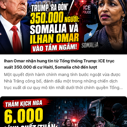
Ihan Omar nhận hung tin từ Tổng thống Trump: ICE trục
xuất 350.000 di cư Haiti, Somalia chờ đến lượt
Một quyết định hành chính mang tính bước ngoặt vừa được
Nhà Trắng công bố, đánh dấu một trong những chiến dịch
trục xuất di cư quy mô lớn nhất dưới thời chính quyền Tổng
thống Donald Trump. Theo các nguồn tin chính thức từ Bộ
An ninh Nội địa Hoa Kỳ,...