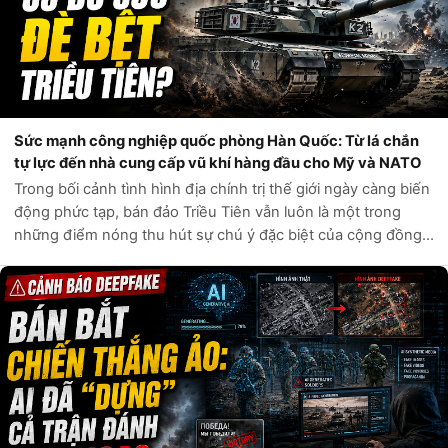
Sức mạnh công nghiệp quốc phòng Hàn Quốc: Từ lá chắn
tự lực đến nhà cung cấp vũ khí hàng đầu cho Mỹ và NATO
Trong bối cảnh tình hình địa chính trị thế giới ngày càng biến
động phức tạp, bán đảo Triều Tiên vẫn luôn là một trong
những điểm nóng thu hút sự chú ý đặc biệt của cộng đồng
quốc tế. Câu hỏi liệu Hàn Quốc có đủ sức tự phòng vệ trước
các mối đe dọa t...