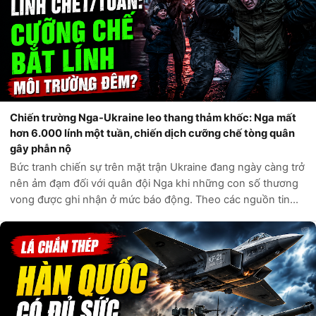
Chiến trường Nga-Ukraine leo thang thảm khốc: Nga mất
hơn 6.000 lính một tuần, chiến dịch cưỡng chế tòng quân
gây phẫn nộ
Bức tranh chiến sự trên mặt trận Ukraine đang ngày càng trở
nên ảm đạm đối với quân đội Nga khi những con số thương
vong được ghi nhận ở mức báo động. Theo các nguồn tin
tình báo phương Tây và các kênh giám sát độc lập, chỉ trong
vòng một tuần qua, q...