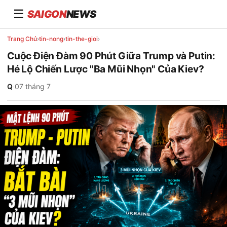
☰
SAIGON
NEWS
Trang Chủ
›
tin-nong
›
tin-the-gioi
›
Cuộc Điện Đàm 90 Phút Giữa Trump và Putin:
Hé Lộ Chiến Lược "Ba Mũi Nhọn" Của Kiev?
Q
·
07 tháng 7