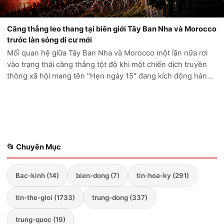
Căng thẳng leo thang tại biên giới Tây Ban Nha và Morocco
trước làn sóng di cư mới
Mối quan hệ giữa Tây Ban Nha và Morocco một lần nữa rơi
vào trạng thái căng thẳng tột độ khi một chiến dịch truyền
thông xã hội mang tên "Hẹn ngày 15" đang kích động hàng
ngàn người di cư tìm cách vượt biên vào Ceuta, vùng lãnh
thổ hải ngoại của Tây...
📂 Chuyên Mục
Bac-kinh (14)
bien-dong (7)
tin-hoa-ky (291)
tin-the-gioi (1733)
trung-dong (337)
trung-quoc (19)