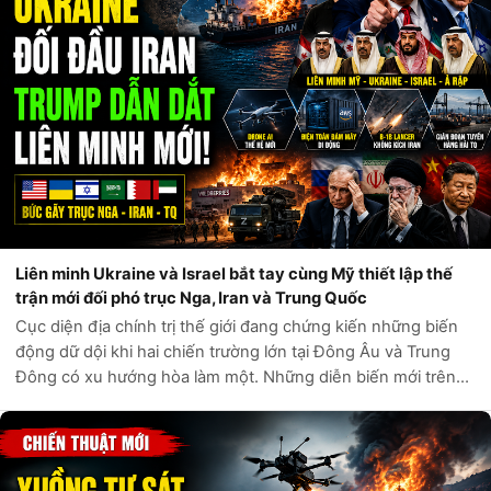
Liên minh Ukraine và Israel bắt tay cùng Mỹ thiết lập thế
trận mới đối phó trục Nga, Iran và Trung Quốc
Cục diện địa chính trị thế giới đang chứng kiến những biến
động dữ dội khi hai chiến trường lớn tại Đông Âu và Trung
Đông có xu hướng hòa làm một. Những diễn biến mới trên
Biển Caspian cho thấy quân đội Ukraine đã tập kích chính
xác nhắm vào các tàu...