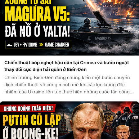
Chiến thuật bóp nghẹt hậu cần tại Crimea và bước ngoặt
thay đổi cục diện hải quân ở Biển Đen
Chiến trường Biển Đen đang chứng kiến một bước chuyển
dịch chiến thuật vô cùng mạnh mẽ khi các lực lượng đặc
nhiệm của Ukraine liên tục thực hiện những cuộc tấn công
táo bạo, làm thay đổi hoàn toàn cục diện an ninh khu vực.
Mới đây nhất, một chiến dị...