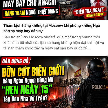
Thảm kịch hàng không tại Moscow khi phòng không Nga
bắn hạ máy bay dân sự
Bầu trời thủ đô Moscow vừa trải qua một trong những thời
khắc đen tối nhất của lịch sử hàng không hiện đại khi một vụ
tai nạn thảm khốc xảy ra ngay sát sân bay quốc tế
Sheremetyevo. Theo các báo cáo ghi nhận từ hiện trường,
hệ thống phòng không của N...