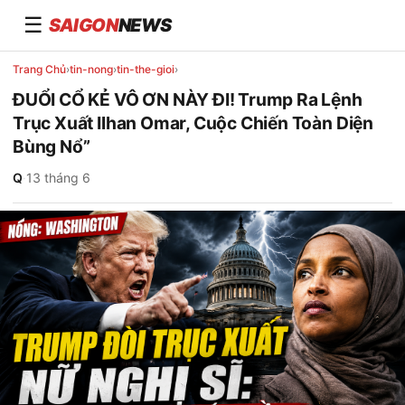
☰
SAIGON
NEWS
Trang Chủ
›
tin-nong
›
tin-the-gioi
›
ĐUỔI CỔ KẺ VÔ ƠN NÀY ĐI! Trump Ra Lệnh
Trục Xuất Ilhan Omar, Cuộc Chiến Toàn Diện
Bùng Nổ”
Q
·
13 tháng 6