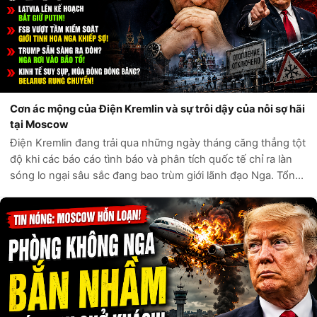
Cơn ác mộng của Điện Kremlin và sự trỗi dậy của nỗi sợ hãi
tại Moscow
Điện Kremlin đang trải qua những ngày tháng căng thẳng tột
độ khi các báo cáo tình báo và phân tích quốc tế chỉ ra làn
sóng lo ngại sâu sắc đang bao trùm giới lãnh đạo Nga. Tổng
thống Vladimir Putin được cho là đang rơi vào trạng thái cô
lập hoàn toà...