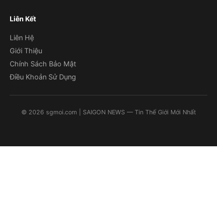
Liên Kết
Liên Hệ
Giới Thiệu
Chính Sách Bảo Mật
Điều Khoản Sử Dụng
©
2026
sgmoi.com
| SAIGON NEWS — Tin Thế Giới Mới Nhất