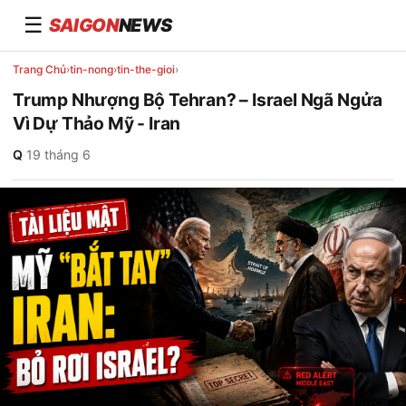
☰
SAIGON
NEWS
Trang Chủ
›
tin-nong
›
tin-the-gioi
›
Trump Nhượng Bộ Tehran? – Israel Ngã Ngửa
Vì Dự Thảo Mỹ - Iran
Q
·
19 tháng 6