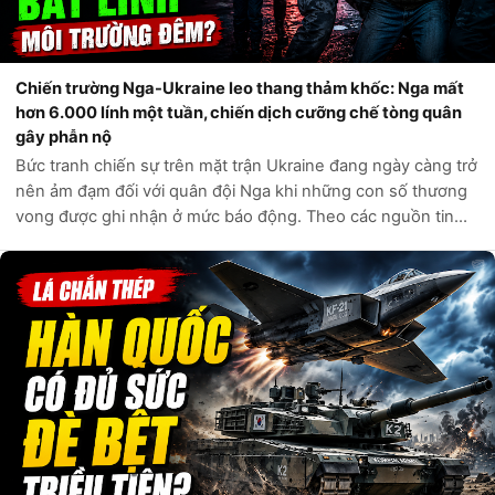
Chiến trường Nga-Ukraine leo thang thảm khốc: Nga mất
hơn 6.000 lính một tuần, chiến dịch cưỡng chế tòng quân
gây phẫn nộ
Bức tranh chiến sự trên mặt trận Ukraine đang ngày càng trở
nên ảm đạm đối với quân đội Nga khi những con số thương
vong được ghi nhận ở mức báo động. Theo các nguồn tin
tình báo phương Tây và các kênh giám sát độc lập, chỉ trong
vòng một tuần qua, q...