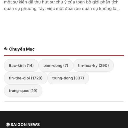
một sự kiện đã thu hút sự chú ý của toàn bộ giới phân tích
quân sự phương Tây: việc một đoàn xe quân sự khổng lồ
của Nga cố gắng tiến sâu vào vùng Donetsk đã kết thúc
trong thảm cảnh. Thay vì...
📂 Chuyên Mục
Bac-kinh (14)
bien-dong (7)
tin-hoa-ky (290)
tin-the-gioi (1728)
trung-dong (337)
trung-quoc (19)
🌍 SAIGON NEWS