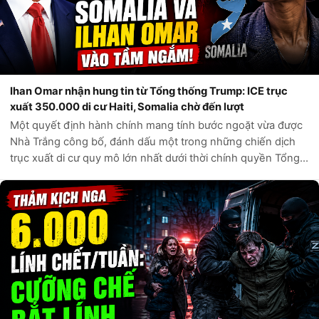
Ihan Omar nhận hung tin từ Tổng thống Trump: ICE trục
xuất 350.000 di cư Haiti, Somalia chờ đến lượt
Một quyết định hành chính mang tính bước ngoặt vừa được
Nhà Trắng công bố, đánh dấu một trong những chiến dịch
trục xuất di cư quy mô lớn nhất dưới thời chính quyền Tổng
thống Donald Trump. Theo các nguồn tin chính thức từ Bộ
An ninh Nội địa Hoa Kỳ,...