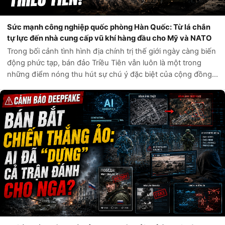
Sức mạnh công nghiệp quốc phòng Hàn Quốc: Từ lá chắn
tự lực đến nhà cung cấp vũ khí hàng đầu cho Mỹ và NATO
Trong bối cảnh tình hình địa chính trị thế giới ngày càng biến
động phức tạp, bán đảo Triều Tiên vẫn luôn là một trong
những điểm nóng thu hút sự chú ý đặc biệt của cộng đồng
quốc tế. Câu hỏi liệu Hàn Quốc có đủ sức tự phòng vệ trước
các mối đe dọa t...