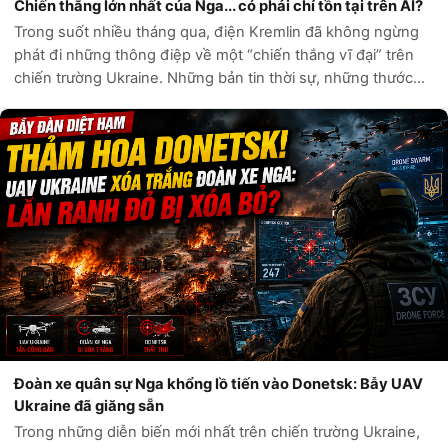
Chiến thắng lớn nhất của Nga... có phải chỉ tồn tại trên AI?
Trong suốt nhiều tháng qua, điện Kremlin đã không ngừng
phát đi những thông điệp về một “chiến thắng vĩ đại” trên
chiến trường Ukraine. Những bản tin thời sự, những thước
phim chiến sự và hàng loạt tài khoản mạng xã hội liên tục ca
ngợi sức mạnh quân...
Đoàn xe quân sự Nga khổng lồ tiến vào Donetsk: Bẫy UAV
Ukraine đã giăng sẵn
Trong những diễn biến mới nhất trên chiến trường Ukraine,