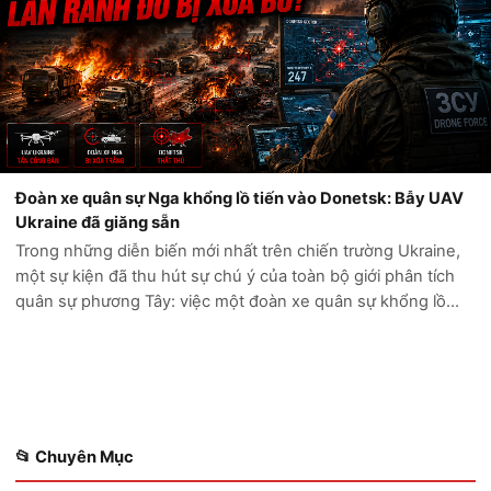
Đoàn xe quân sự Nga khổng lồ tiến vào Donetsk: Bẫy UAV
Ukraine đã giăng sẵn
Trong những diễn biến mới nhất trên chiến trường Ukraine,
một sự kiện đã thu hút sự chú ý của toàn bộ giới phân tích
quân sự phương Tây: việc một đoàn xe quân sự khổng lồ
của Nga cố gắng tiến sâu vào vùng Donetsk đã kết thúc
trong thảm cảnh. Thay vì...
📂 Chuyên Mục