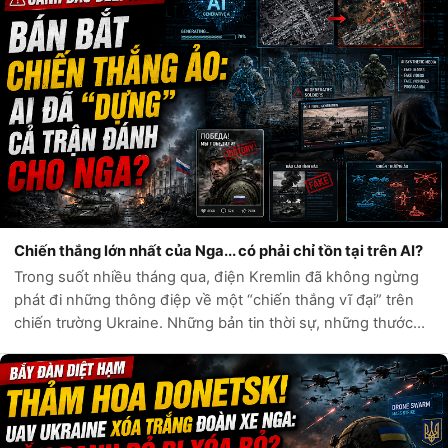
Chiến thắng lớn nhất của Nga... có phải chỉ tồn tại trên AI?
Trong suốt nhiều tháng qua, điện Kremlin đã không ngừng
phát đi những thông điệp về một “chiến thắng vĩ đại” trên
chiến trường Ukraine. Những bản tin thời sự, những thước
phim chiến sự và hàng loạt tài khoản mạng xã hội liên tục ca
ngợi sức mạnh quân...