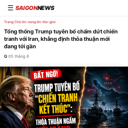
☰
SAIGON
NEWS
Trang Chủ
›
tin-nong
›
tin-the-gioi
›
Tổng thống Trump tuyên bố chấm dứt chiến
tranh với Iran, khẳng định thỏa thuận mới
đang tới gần
Q
·
05 tháng 6