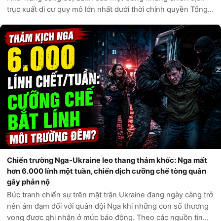
trục xuất di cư quy mô lớn nhất dưới thời chính quyền Tổng
thống Donald Trump. Theo các nguồn tin chính thức từ Bộ
An ninh Nội địa Hoa Kỳ,...
Chiến trường Nga-Ukraine leo thang thảm khốc: Nga mất
hơn 6.000 lính một tuần, chiến dịch cưỡng chế tòng quân
gây phẫn nộ
Bức tranh chiến sự trên mặt trận Ukraine đang ngày càng trở
nên ảm đạm đối với quân đội Nga khi những con số thương
vong được ghi nhận ở mức báo động. Theo các nguồn tin