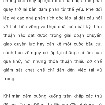
chứng cho thấy áp lực tối đa đã buộc Iran phải
quay trở lại bàn đàm phán từ thế yếu. Phe đối
lập và các nhà phân tích độc lập lại đặt câu hỏi
về tính bền vững và thực chất của bất kỳ thỏa
thuận nào đạt được trong giai đoạn chuyển
giao quyền lực hay cận kề một cuộc bầu cử,
cảnh báo về nguy cơ lặp lại những sai lầm của
quá khứ, nơi những thỏa thuận thiếu cơ chế
giám sát chặt chẽ chỉ dẫn đến việc tái vũ
trang.
Khi màn đêm buông xuống trên khắp các thủ
đô của Trung Đông, từ Riyadh đến Ankara, từ