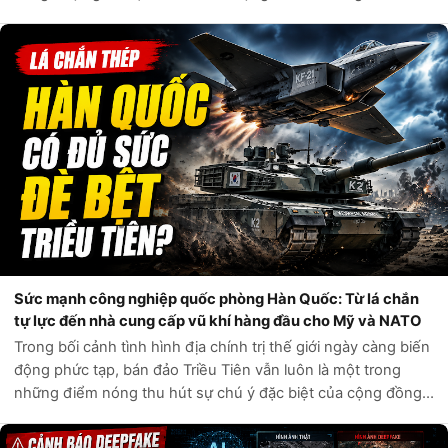
tình báo phương Tây và các kênh giám sát độc lập, chỉ trong
vòng một tuần qua, q...
Sức mạnh công nghiệp quốc phòng Hàn Quốc: Từ lá chắn
tự lực đến nhà cung cấp vũ khí hàng đầu cho Mỹ và NATO
Trong bối cảnh tình hình địa chính trị thế giới ngày càng biến
động phức tạp, bán đảo Triều Tiên vẫn luôn là một trong
những điểm nóng thu hút sự chú ý đặc biệt của cộng đồng
quốc tế. Câu hỏi liệu Hàn Quốc có đủ sức tự phòng vệ trước
các mối đe dọa t...