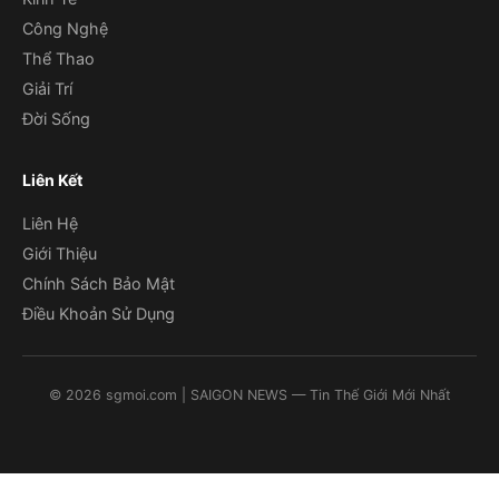
Công Nghệ
Thể Thao
Giải Trí
Đời Sống
Liên Kết
Liên Hệ
Giới Thiệu
Chính Sách Bảo Mật
Điều Khoản Sử Dụng
©
2026
sgmoi.com
| SAIGON NEWS — Tin Thế Giới Mới Nhất