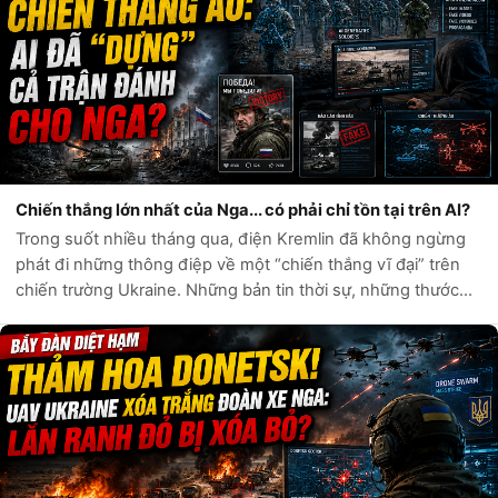
Chiến thắng lớn nhất của Nga... có phải chỉ tồn tại trên AI?
Trong suốt nhiều tháng qua, điện Kremlin đã không ngừng
phát đi những thông điệp về một “chiến thắng vĩ đại” trên
chiến trường Ukraine. Những bản tin thời sự, những thước
phim chiến sự và hàng loạt tài khoản mạng xã hội liên tục ca
ngợi sức mạnh quân...