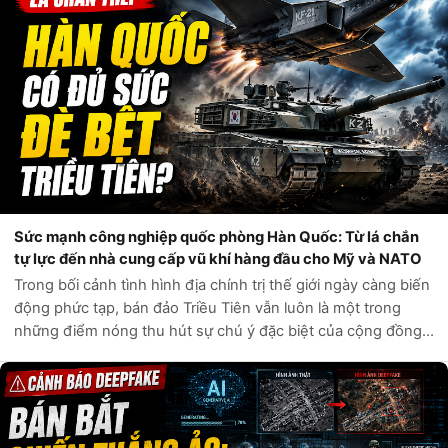
Sức mạnh công nghiệp quốc phòng Hàn Quốc: Từ lá chắn
tự lực đến nhà cung cấp vũ khí hàng đầu cho Mỹ và NATO
Trong bối cảnh tình hình địa chính trị thế giới ngày càng biến
động phức tạp, bán đảo Triều Tiên vẫn luôn là một trong
những điểm nóng thu hút sự chú ý đặc biệt của cộng đồng
quốc tế. Câu hỏi liệu Hàn Quốc có đủ sức tự phòng vệ trước
các mối đe dọa t...