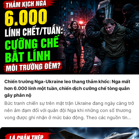
An ninh Nội địa Hoa Kỳ,...
Chiến trường Nga-Ukraine leo thang thảm khốc: Nga mất
hơn 6.000 lính một tuần, chiến dịch cưỡng chế tòng quân
gây phẫn nộ
Bức tranh chiến sự trên mặt trận Ukraine đang ngày càng trở
nên ảm đạm đối với quân đội Nga khi những con số thương
vong được ghi nhận ở mức báo động. Theo các nguồn tin
tình báo phương Tây và các kênh giám sát độc lập, chỉ trong
vòng một tuần qua, q...