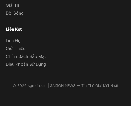
Giải Trí
Đời Sống
Liên Kết
Liên Hệ
Giới Thiệu
Chính Sách Bảo Mật
Điều Khoản Sử Dụng
©
2026
sgmoi.com
| SAIGON NEWS — Tin Thế Giới Mới Nhất