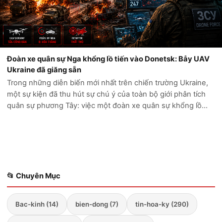
Đoàn xe quân sự Nga khổng lồ tiến vào Donetsk: Bẫy UAV
Ukraine đã giăng sẵn
Trong những diễn biến mới nhất trên chiến trường Ukraine,
một sự kiện đã thu hút sự chú ý của toàn bộ giới phân tích
quân sự phương Tây: việc một đoàn xe quân sự khổng lồ
của Nga cố gắng tiến sâu vào vùng Donetsk đã kết thúc
trong thảm cảnh. Thay vì...
📂 Chuyên Mục
Bac-kinh (14)
bien-dong (7)
tin-hoa-ky (290)