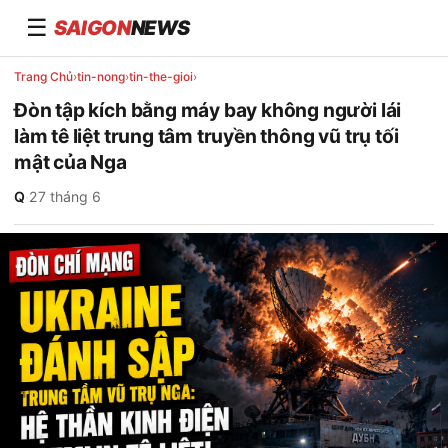
☰
SAIGON
NEWS
Trang Chủ
›
tin-nong
›
tin-the-gioi
›
Đòn tập kích bằng máy bay không người lái
làm tê liệt trung tâm truyền thông vũ trụ tối
mật của Nga
Q
·
27 tháng 6