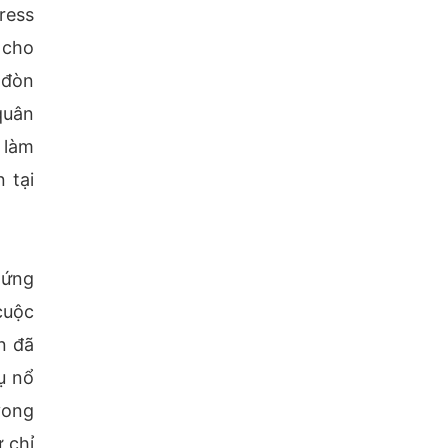
ress
 cho
 đòn
quân
 làm
 tại
hứng
cuộc
n đã
ụ nổ
vong
 chỉ