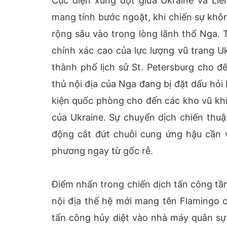
Cục diện xung đột giữa Ukraine và L
mang tính bước ngoặt, khi chiến sự khôn
rộng sâu vào trong lòng lãnh thổ Nga.
chính xác cao của lực lượng vũ trang U
thành phố lịch sử St. Petersburg cho 
thủ nội địa của Nga đang bị đặt dấu hỏi 
kiện quốc phòng cho đến các kho vũ khí q
của Ukraine. Sự chuyển dịch chiến thu
động cắt đứt chuỗi cung ứng hậu cần v
phương ngay từ gốc rễ.
Điểm nhấn trong chiến dịch tấn công tầm
nội địa thế hệ mới mang tên Flamingo c
tấn công hủy diệt vào nhà máy quân sự 