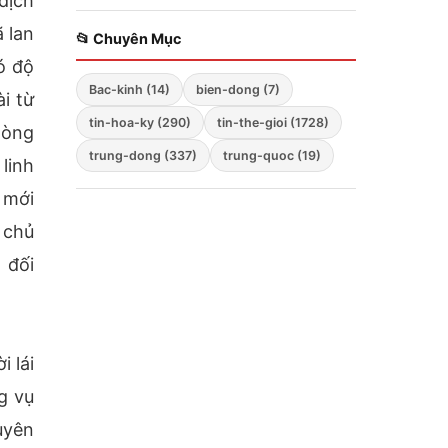
dịch
Zelensky bất ngờ cảnh
 lan
báo; Hàng không mẫu
📂 Chuyên Mục
hạm Mỹ tiến vào Biển
ó độ
Đông; Washington
Bac-kinh (14)
bien-dong (7)
triển khai chiến lược
i từ
ba mũi nhọn
tin-hoa-ky (290)
tin-the-gioi (1728)
hòng
trung-dong (337)
trung-quoc (19)
linh
 mới
 chủ
 đối
 lái
g vụ
uyên