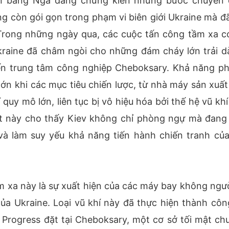
iên bang Nga đang chứng kiến những bước chuyển 
g còn gói gọn trong phạm vi biên giới Ukraine mà đã
 Trong những ngày qua, các cuộc tấn công tầm xa c
kraine đã châm ngòi cho những đám cháy lớn trải dà
đến trung tâm công nghiệp Cheboksary. Khả năng p
lớn khi các mục tiêu chiến lược, từ nhà máy sản xuất 
uy mô lớn, liên tục bị vô hiệu hóa bởi thế hệ vũ khí
ật này cho thấy Kiev không chỉ phòng ngự mà đang
à làm suy yếu khả năng tiến hành chiến tranh của
 xa này là sự xuất hiện của các máy bay không người
ủa Ukraine. Loại vũ khí này đã thực hiện thành côn
Progress đặt tại Cheboksary, một cơ sở tối mật ch