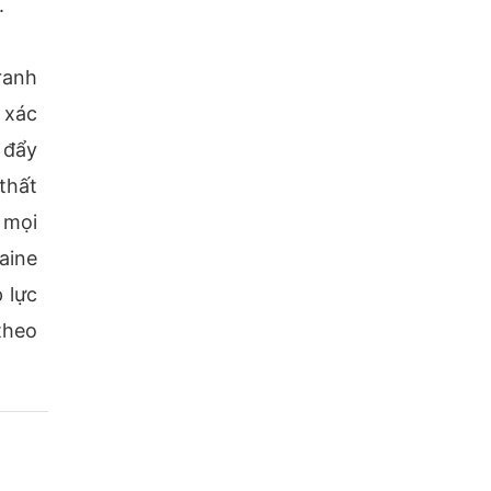
.
ranh
 xác
 đẩy
thất
 mọi
aine
 lực
theo