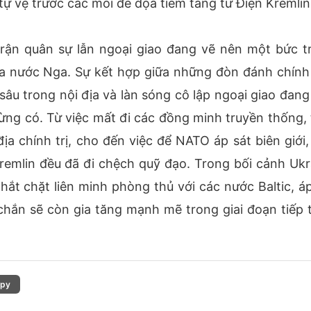
 tự vệ trước các mối đe dọa tiềm tàng từ Điện Kremlin
rận quân sự lẫn ngoại giao đang vẽ nên một bức t
a nước Nga. Sự kết hợp giữa những đòn đánh chính
sâu trong nội địa và làn sóng cô lập ngoại giao đang
ng có. Từ việc mất đi các đồng minh truyền thống, 
ịa chính trị, cho đến việc để NATO áp sát biên giới,
Kremlin đều đã đi chệch quỹ đạo. Trong bối cảnh Ukr
hắt chặt liên minh phòng thủ với các nước Baltic, áp
 chắn sẽ còn gia tăng mạnh mẽ trong giai đoạn tiếp 
py