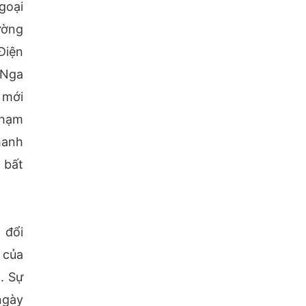
goại
ường
Điện
 Nga
 mới
chạm
hanh
 bất
 đổi
 của
. Sự
ngày