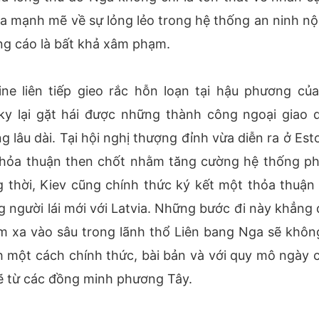
a mạnh mẽ về sự lỏng lẻo trong hệ thống an ninh nội
ng cáo là bất khả xâm phạm.
ne liên tiếp gieo rắc hỗn loạn tại hậu phương của
y lại gặt hái được những thành công ngoại giao 
lâu dài. Tại hội nghị thượng đỉnh vừa diễn ra ở Esto
 thỏa thuận then chốt nhằm tăng cường hệ thống p
 thời, Kiev cũng chính thức ký kết một thỏa thuận
g người lái mới với Latvia. Những bước đi này khẳng 
m xa vào sâu trong lãnh thổ Liên bang Nga sẽ khôn
nh một cách chính thức, bài bản và với quy mô ngày 
 từ các đồng minh phương Tây.