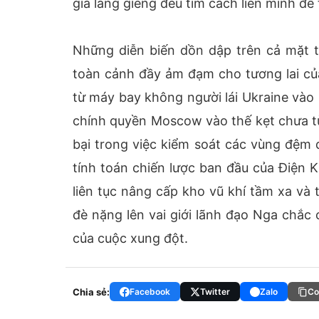
gia láng giềng đều tìm cách liên minh để
Những diễn biến dồn dập trên cả mặt t
toàn cảnh đầy ảm đạm cho tương lai củ
từ máy bay không người lái Ukraine vào 
chính quyền Moscow vào thế kẹt chưa từ
bại trong việc kiểm soát các vùng đệm đ
tính toán chiến lược ban đầu của Điện 
liên tục nâng cấp kho vũ khí tầm xa và t
đè nặng lên vai giới lãnh đạo Nga chắc
của cuộc xung đột.
Chia sẻ:
Facebook
Twitter
Zalo
Co