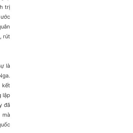
 trị
nước
quân
 rút
ự là
Nga.
 kết
 lập
y đã
, mà
quốc