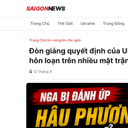
SAIGON
NEWS
Trang Chủ
Thế Giới
Ukraine
Trung Đông
Trang Chủ
›
tin-nong
›
tin-the-gioi
›
Đòn giáng quyết định của U
hỗn loạn trên nhiều mặt trậ
Q
·
12 tháng 6