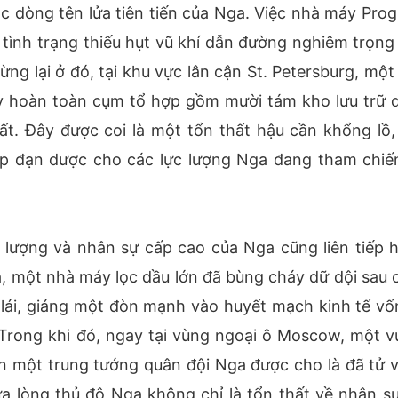
ác dòng tên lửa tiên tiến của Nga. Việc nhà máy Prog
a tình trạng thiếu hụt vũ khí dẫn đường nghiêm trọng
ừng lại ở đó, tại khu vực lân cận St. Petersburg, một
y hoàn toàn cụm tổ hợp gồm mười tám kho lưu trữ 
ất. Đây được coi là một tổn thất hậu cần khổng lồ,
p đạn dược cho các lực lượng Nga đang tham chiến
 lượng và nhân sự cấp cao của Nga cũng liên tiếp 
a, một nhà máy lọc dầu lớn đã bùng cháy dữ dội sau 
 lái, giáng một đòn mạnh vào huyết mạch kinh tế vố
. Trong khi đó, ngay tại vùng ngoại ô Moscow, một v
 một trung tướng quân đội Nga được cho là đã tử 
ữa lòng thủ đô Nga không chỉ là tổn thất về nhân sự