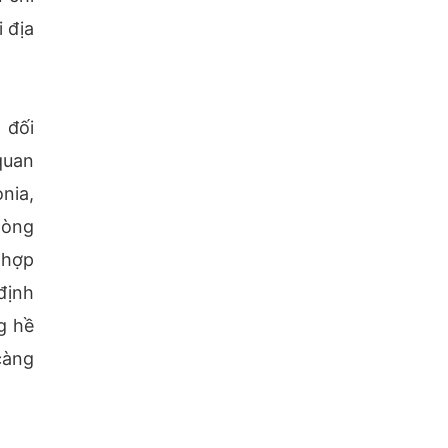
 địa
 đối
quan
nia,
hòng
 hợp
định
g hề
càng