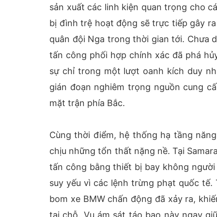
sản xuất các linh kiện quan trọng cho c
bị đình trệ hoạt động sẽ trực tiếp gây r
quân đội Nga trong thời gian tới. Chưa d
tấn công phối hợp chính xác đã phá hủ
sự chỉ trong một lượt oanh kích duy nh
gián đoạn nghiêm trọng nguồn cung cấ
mặt trận phía Bắc.
Cùng thời điểm, hệ thống hạ tầng năng
chịu những tổn thất nặng nề. Tại Samar
tấn công bằng thiết bị bay không người
suy yếu vì các lệnh trừng phạt quốc tế
bom xe BMW chấn động đã xảy ra, khiến
tại chỗ. Vụ ám sát táo bạo này ngay gi