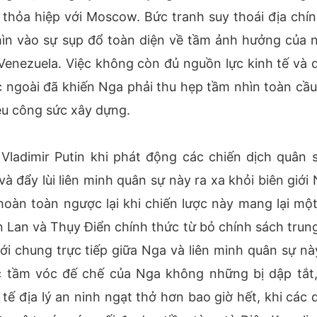
hỏa hiệp với Moscow. Bức tranh suy thoái địa chính
hìn vào sự sụp đổ toàn diện về tầm ảnh hưởng của 
 Venezuela. Việc không còn đủ nguồn lực kinh tế và 
c ngoài đã khiến Nga phải thu hẹp tầm nhìn toàn cầu,
hiều công sức xây dựng.
ladimir Putin khi phát động các chiến dịch quân s
đẩy lùi liên minh quân sự này ra xa khỏi biên giới 
hoàn toàn ngược lại khi chiến lược này mang lại một
n Lan và Thụy Điển chính thức từ bỏ chính sách trung
ới chung trực tiếp giữa Nga và liên minh quân sự nà
c tầm vóc đế chế của Nga không những bị dập tắt
tế địa lý an ninh ngạt thở hơn bao giờ hết, khi các 