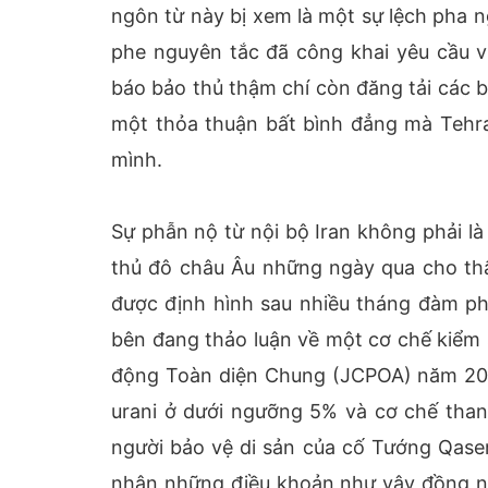
ngôn từ này bị xem là một sự lệch pha ng
phe nguyên tắc đã công khai yêu cầu vị
báo bảo thủ thậm chí còn đăng tải các bà
một thỏa thuận bất bình đẳng mà Tehra
mình.
Sự phẫn nộ từ nội bộ Iran không phải là
thủ đô châu Âu những ngày qua cho thấ
được định hình sau nhiều tháng đàm phá
bên đang thảo luận về một cơ chế kiểm 
động Toàn diện Chung (JCPOA) năm 2015
urani ở dưới ngưỡng 5% và cơ chế thanh
người bảo vệ di sản của cố Tướng Qasem
nhận những điều khoản như vậy đồng ngh