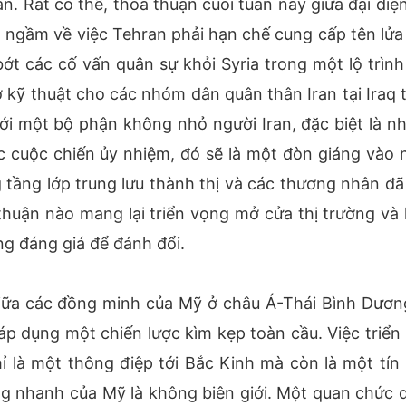
n. Rất có thể, thỏa thuận cuối tuần này giữa đại diệ
 ngầm về việc Tehran phải hạn chế cung cấp tên lửa
ớt các cố vấn quân sự khỏi Syria trong một lộ trình
ợ kỹ thuật cho các nhóm dân quân thân Iran tại Iraq 
với một bộ phận không nhỏ người Iran, đặc biệt là n
ác cuộc chiến ủy nhiệm, đó sẽ là một đòn giáng vào 
 tầng lớp trung lưu thành thị và các thương nhân đã 
 thuận nào mang lại triển vọng mở cửa thị trường và 
g đáng giá để đánh đổi.
giữa các đồng minh của Mỹ ở châu Á-Thái Bình Dươn
 dụng một chiến lược kìm kẹp toàn cầu. Việc triển 
ỉ là một thông điệp tới Bắc Kinh mà còn là một tín 
g nhanh của Mỹ là không biên giới. Một quan chức 