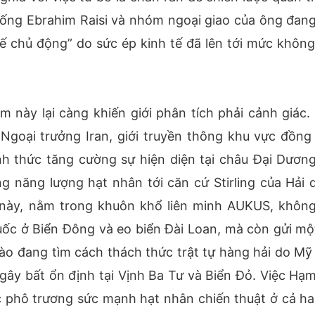
hống Ebrahim Raisi và nhóm ngoại giao của ông đan
ế chủ động” do sức ép kinh tế đã lên tới mức không
 này lại càng khiến giới phân tích phải cảnh giác.
Ngoại trưởng Iran, giới truyền thông khu vực đồng 
nh thức tăng cường sự hiện diện tại châu Đại Dương
ng năng lượng hạt nhân tới căn cứ Stirling của Hải 
i này, nằm trong khuôn khổ liên minh AUKUS, không
c ở Biển Đông và eo biển Đài Loan, mà còn gửi một
 nào đang tìm cách thách thức trật tự hàng hải do Mỹ
gây bất ổn định tại Vịnh Ba Tư và Biển Đỏ. Việc Hạm
 phô trương sức mạnh hạt nhân chiến thuật ở cả hai