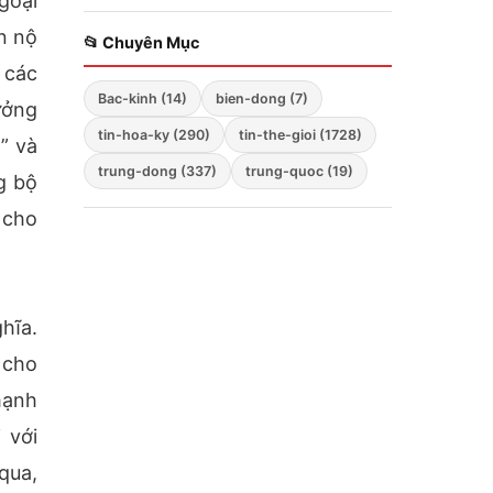
goại
Zelensky bất ngờ cảnh
n nộ
báo; Hàng không mẫu
📂 Chuyên Mục
hạm Mỹ tiến vào Biển
 các
Đông; Washington
Bac-kinh (14)
bien-dong (7)
triển khai chiến lược
ưởng
ba mũi nhọn
tin-hoa-ky (290)
tin-the-gioi (1728)
” và
trung-dong (337)
trung-quoc (19)
g bộ
 cho
hĩa.
 cho
mạnh
 với
qua,