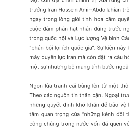
Một cơn địa chấn chính trị vừa rung ch
trưởng Iran Hossein Amir-Abdollahian tr
ngay trong lòng giới tinh hoa cầm quyề
cuộc đàm phán hạt nhân đứng trước ng
trong quốc hội và Lực lượng Vệ binh Các
“phản bội lợi ích quốc gia”. Sự kiện nà
máy quyền lực Iran mà còn đặt ra câu hỏ
một sự nhượng bộ mang tính bước ngoặt 
Ngọn lửa tranh cãi bùng lên từ một th
Theo các nguồn tin thân cận, Ngoại trư
những quyết định khó khăn để bảo vệ h
tầm quan trọng của “những kênh đối t
công chúng trong nước vốn đã quen vớ