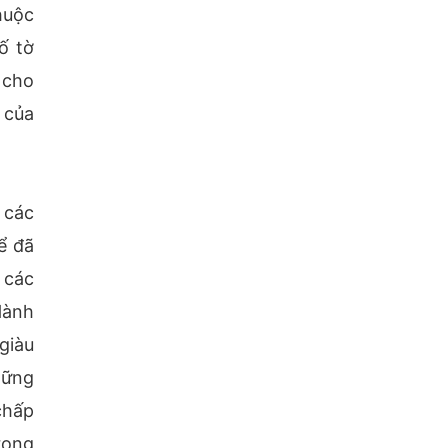
huộc
ố tờ
 cho
 của
 các
ể đã
 các
Hành
giàu
hững
chấp
rọng