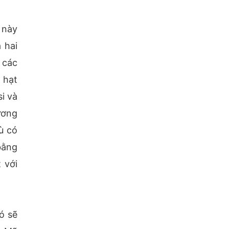
 này
 hai
 các
 hạt
i và
ương
ù có
bằng
 với
ó sẽ