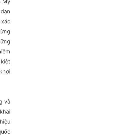
n Mỹ
 đạn
 xác
từng
hững
niềm
kiệt
khơi
g và
khai
hiệu
quốc