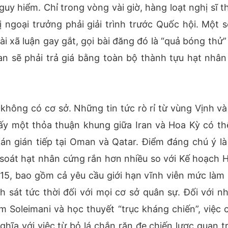
uy hiểm. Chỉ trong vòng vài giờ, hàng loạt nghị sĩ t
 ngoại trưởng phải giải trình trước Quốc hội. Một s
i xã luận gay gắt, gọi bài đăng đó là “quả bóng thử”
n sẽ phải trả giá bằng toàn bộ thành tựu hạt nhân
 không có cơ sở. Những tin tức rò rỉ từ vùng Vịnh và
y một thỏa thuận khung giữa Iran và Hoa Kỳ có th
n gián tiếp tại Oman và Qatar. Điểm đáng chú ý là
soát hạt nhân cứng rắn hơn nhiều so với Kế hoạch 
, bao gồm cả yêu cầu giới hạn vĩnh viễn mức làm 
 sát tức thời đối với mọi cơ sở quân sự. Đối với n
 Soleimani và học thuyết “trục kháng chiến”, việc 
ĩa với việc từ bỏ lá chắn răn đe chiến lược quan t