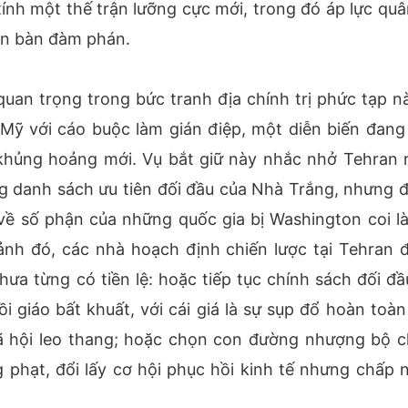
nh một thế trận lưỡng cực mới, trong đó áp lực quâ
ên bàn đàm phán.
n trọng trong bức tranh địa chính trị phức tạp nà
Mỹ với cáo buộc làm gián điệp, một diễn biến đang
hủng hoảng mới. Vụ bắt giữ này nhắc nhở Tehran 
ng danh sách ưu tiên đối đầu của Nhà Trắng, nhưng 
 về số phận của những quốc gia bị Washington coi là
ảnh đó, các nhà hoạch định chiến lược tại Tehran 
hưa từng có tiền lệ: hoặc tiếp tục chính sách đối đầ
 giáo bất khuất, với cái giá là sự sụp đổ hoàn toàn
xã hội leo thang; hoặc chọn con đường nhượng bộ c
g phạt, đổi lấy cơ hội phục hồi kinh tế nhưng chấp 