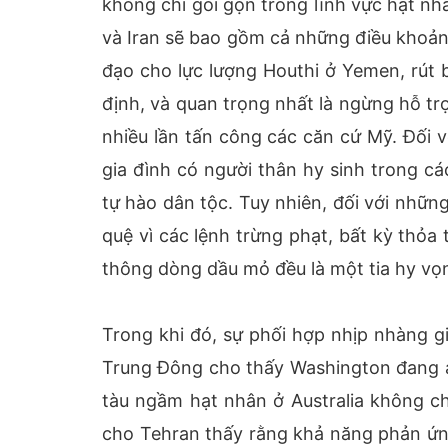
không chỉ gói gọn trong lĩnh vực hạt nhâ
và Iran sẽ bao gồm cả những điều khoản
đạo cho lực lượng Houthi ở Yemen, rút b
định, và quan trọng nhất là ngừng hỗ tr
nhiều lần tấn công các căn cứ Mỹ. Đối 
gia đình có người thân hy sinh trong c
tự hào dân tộc. Tuy nhiên, đối với những
quệ vì các lệnh trừng phạt, bất kỳ thỏa
thông dòng dầu mỏ đều là một tia hy vọn
Trong khi đó, sự phối hợp nhịp nhàng 
Trung Đông cho thấy Washington đang áp
tàu ngầm hạt nhân ở Australia không ch
cho Tehran thấy rằng khả năng phản ứn