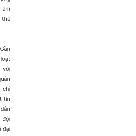
g âm
 thể
 Gần
loạt
 với
quân
 chỉ
 tín
 dẫn
 đội
 đại