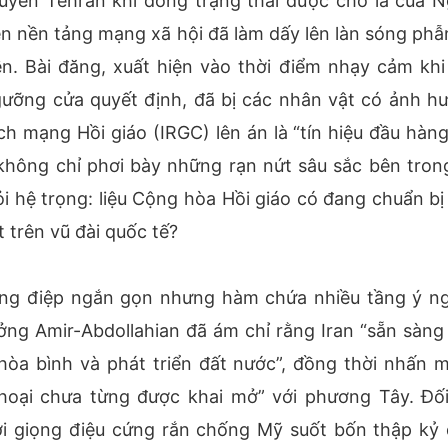
uyển Tehran khi dòng trạng thái được cho là của N
ên nền tảng mạng xã hội đã làm dấy lên làn sóng phẫ
n. Bài đăng, xuất hiện vào thời điểm nhạy cảm khi
ưỡng cửa quyết định, đã bị các nhân vật có ảnh h
h mạng Hồi giáo (IRGC) lên án là “tín hiệu đầu hàng
y không chỉ phơi bày những rạn nứt sâu sắc bên tron
i hệ trọng: liệu Cộng hòa Hồi giáo có đang chuẩn bị
trên vũ đài quốc tế?
ông điệp ngắn gọn nhưng hàm chứa nhiều tầng ý ng
ởng Amir-Abdollahian đã ám chỉ rằng Iran “sẵn sàng
òa bình và phát triển đất nước”, đồng thời nhấn 
hoại chưa từng được khai mở” với phương Tây. Đối
i giọng điệu cứng rắn chống Mỹ suốt bốn thập kỷ 