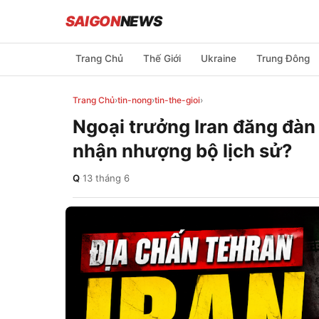
SAIGON
NEWS
Trang Chủ
Thế Giới
Ukraine
Trung Đông
Trang Chủ
›
tin-nong
›
tin-the-gioi
›
Ngoại trưởng Iran đăng đàn 
nhận nhượng bộ lịch sử?
Q
·
13 tháng 6