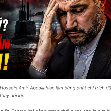
Hossein Amir-Abdollahian làm bùng phát chỉ trích dữ
hay đổi lớn...