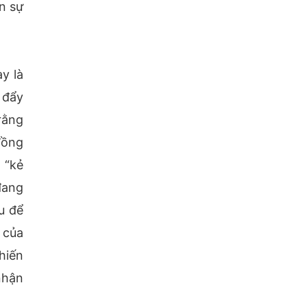
n sự
y là
 đẩy
rằng
đồng
 “kẻ
đang
u để
 của
hiến
nhận