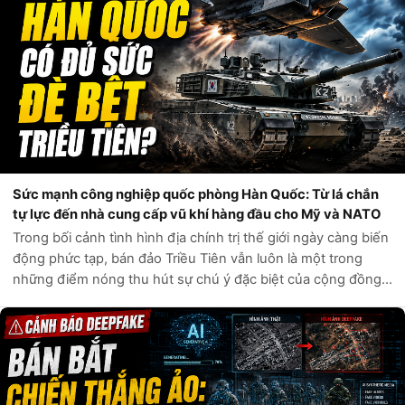
Sức mạnh công nghiệp quốc phòng Hàn Quốc: Từ lá chắn
tự lực đến nhà cung cấp vũ khí hàng đầu cho Mỹ và NATO
Trong bối cảnh tình hình địa chính trị thế giới ngày càng biến
động phức tạp, bán đảo Triều Tiên vẫn luôn là một trong
những điểm nóng thu hút sự chú ý đặc biệt của cộng đồng
quốc tế. Câu hỏi liệu Hàn Quốc có đủ sức tự phòng vệ trước
các mối đe dọa t...