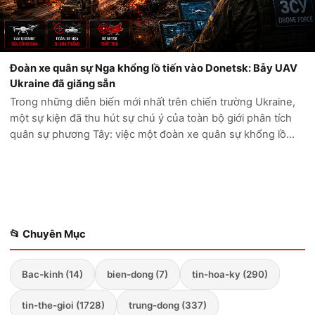
Đoàn xe quân sự Nga khổng lồ tiến vào Donetsk: Bẫy UAV
Ukraine đã giăng sẵn
Trong những diễn biến mới nhất trên chiến trường Ukraine,
một sự kiện đã thu hút sự chú ý của toàn bộ giới phân tích
quân sự phương Tây: việc một đoàn xe quân sự khổng lồ
của Nga cố gắng tiến sâu vào vùng Donetsk đã kết thúc
trong thảm cảnh. Thay vì...
📂 Chuyên Mục
Bac-kinh (14)
bien-dong (7)
tin-hoa-ky (290)
tin-the-gioi (1728)
trung-dong (337)