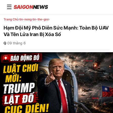
☰
SAIGON
NEWS
Trang Chủ
›
tin-nong
›
tin-the-gioi
›
Hạm Đội Mỹ Phô Diễn Sức Mạnh: Toàn Bộ UAV
Và Tên Lửa Iran Bị Xóa Sổ
Q
·
09 tháng 6