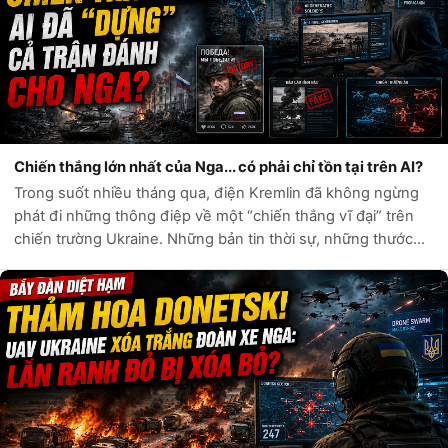
Chiến thắng lớn nhất của Nga... có phải chỉ tồn tại trên AI?
Trong suốt nhiều tháng qua, điện Kremlin đã không ngừng
phát đi những thông điệp về một “chiến thắng vĩ đại” trên
chiến trường Ukraine. Những bản tin thời sự, những thước
phim chiến sự và hàng loạt tài khoản mạng xã hội liên tục ca
ngợi sức mạnh quân...