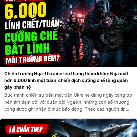
Chiến trường Nga-Ukraine leo thang thảm khốc: Nga mất
hơn 6.000 lính một tuần, chiến dịch cưỡng chế tòng quân
gây phẫn nộ
Bức tranh chiến sự trên mặt trận Ukraine đang ngày càng trở
nên ảm đạm đối với quân đội Nga khi những con số thương
vong được ghi nhận ở mức báo động. Theo các nguồn tin
tình báo phương Tây và các kênh giám sát độc lập, chỉ trong
vòng một tuần qua, q...