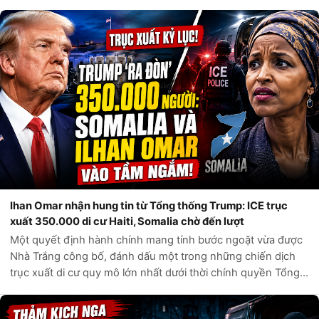
Ihan Omar nhận hung tin từ Tổng thống Trump: ICE trục
xuất 350.000 di cư Haiti, Somalia chờ đến lượt
Một quyết định hành chính mang tính bước ngoặt vừa được
Nhà Trắng công bố, đánh dấu một trong những chiến dịch
trục xuất di cư quy mô lớn nhất dưới thời chính quyền Tổng
thống Donald Trump. Theo các nguồn tin chính thức từ Bộ
An ninh Nội địa Hoa Kỳ,...