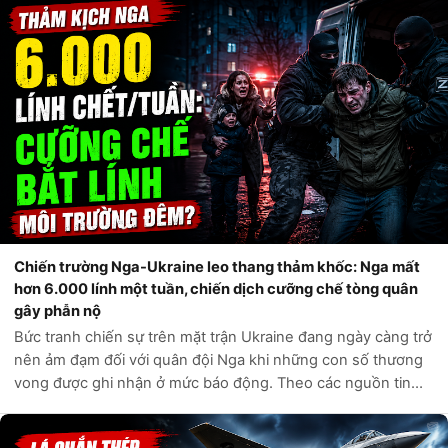
An ninh Nội địa Hoa Kỳ,...
Chiến trường Nga-Ukraine leo thang thảm khốc: Nga mất
hơn 6.000 lính một tuần, chiến dịch cưỡng chế tòng quân
gây phẫn nộ
Bức tranh chiến sự trên mặt trận Ukraine đang ngày càng trở
nên ảm đạm đối với quân đội Nga khi những con số thương
vong được ghi nhận ở mức báo động. Theo các nguồn tin
tình báo phương Tây và các kênh giám sát độc lập, chỉ trong
vòng một tuần qua, q...