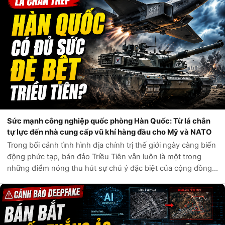
Sức mạnh công nghiệp quốc phòng Hàn Quốc: Từ lá chắn
tự lực đến nhà cung cấp vũ khí hàng đầu cho Mỹ và NATO
Trong bối cảnh tình hình địa chính trị thế giới ngày càng biến
động phức tạp, bán đảo Triều Tiên vẫn luôn là một trong
những điểm nóng thu hút sự chú ý đặc biệt của cộng đồng
quốc tế. Câu hỏi liệu Hàn Quốc có đủ sức tự phòng vệ trước
các mối đe dọa t...