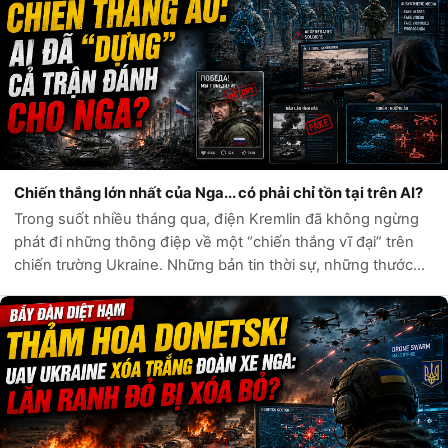
Chiến thắng lớn nhất của Nga... có phải chỉ tồn tại trên AI?
Trong suốt nhiều tháng qua, điện Kremlin đã không ngừng
phát đi những thông điệp về một “chiến thắng vĩ đại” trên
chiến trường Ukraine. Những bản tin thời sự, những thước
phim chiến sự và hàng loạt tài khoản mạng xã hội liên tục ca
ngợi sức mạnh quân...