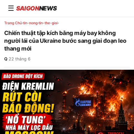
☰
SAIGON
NEWS
Trang Chủ
›
tin-nong
›
tin-the-gioi
›
Chiến thuật tập kích bằng máy bay không
người lái của Ukraine bước sang giai đoạn leo
thang mới
Q
·
22 tháng 6