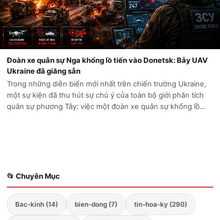
Đoàn xe quân sự Nga khổng lồ tiến vào Donetsk: Bẫy UAV
Ukraine đã giăng sẵn
Trong những diễn biến mới nhất trên chiến trường Ukraine,
một sự kiện đã thu hút sự chú ý của toàn bộ giới phân tích
quân sự phương Tây: việc một đoàn xe quân sự khổng lồ
của Nga cố gắng tiến sâu vào vùng Donetsk đã kết thúc
trong thảm cảnh. Thay vì...
📂 Chuyên Mục
Bac-kinh (14)
bien-dong (7)
tin-hoa-ky (290)