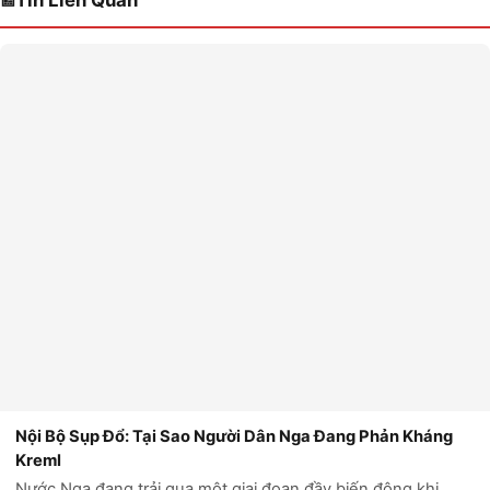
Tin Liên Quan
Nội Bộ Sụp Đổ: Tại Sao Người Dân Nga Đang Phản Kháng
Kreml
Nước Nga đang trải qua một giai đoạn đầy biến động khi
người dân bắt đầu phản kháng chống lại chính quyền của