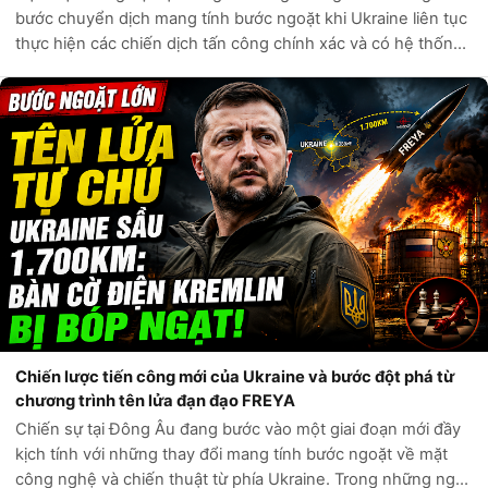
thực hiện các chiến dịch tấn công chính xác và có hệ thống
trực tiếp vào các huyết mạch kinh tế của Liên bang Nga.
Không còn bó hẹp trong c...
Chiến lược tiến công mới của Ukraine và bước đột phá từ
chương trình tên lửa đạn đạo FREYA
Chiến sự tại Đông Âu đang bước vào một giai đoạn mới đầy
kịch tính với những thay đổi mang tính bước ngoặt về mặt
công nghệ và chiến thuật từ phía Ukraine. Trong những ngày
gần đây, Kyiv đã chứng minh cho thế giới thấy năng lực tấn