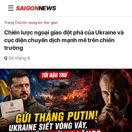
☰
SAIGON
NEWS
Trang Chủ
›
tin-nong
›
tin-the-gioi
›
Chiến lược ngoại giao đột phá của Ukraine và
cục diện chuyển dịch mạnh mẽ trên chiến
trường
Q
·
06 tháng 6