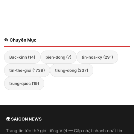
công tầm xa vượt t...
📂 Chuyên Mục
Bac-kinh (14)
bien-dong (7)
tin-hoa-ky (291)
tin-the-gioi (1739)
trung-dong (337)
trung-quoc (19)
🌍 SAIGON NEWS
Trang tin tức thế giới tiếng Việt — Cập nhật nhanh nhất tin
quốc tế, kinh tế, công nghệ, thể thao, giải trí và đời sống