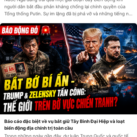
Tổng thống Putin. Sự im lặng đã bị phá vỡ và những tiếng nói
của sự phản kháng đang vang lên khắp nơi. Từ các đường
phố của Moscow đến trái...
Báo cáo đặc biệt về vụ bắt giữ Tây Bình Đại Hiệp và loạt
biến động địa chính trị toàn cầu
Trong những ngày gần đây, dư luận Trung Quốc và quốc tế
đang đổ dồn sự chú ý vào vụ bắt giữ nhân vật có biệt danh