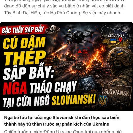
Tây Bình Đại Hiệp, tức Hạ Phó Cương. Sự việc này nhanh
chóng trở thành tâm điểm tranh luận nóng bỏng trên khắp
các diễn đàn mạng xã hội...
Nga bế tắc tại cửa ngõ Sloviansk khi đòn thọc sâu biến
thành bẫy tử thần trước sự phản kích của Ukraine
Chiến trường miền Đông Ukraine đang trải qua những giờ
phút căng thẳng tột độ khi các cuộc giao tranh tại khu vực