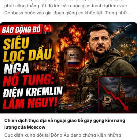
Donbass bước vào giai đoạn giằng co khốc liệt. Trong những
ngày qua, tâm điểm chú ý của giới quan sát quân sự quốc tế
đổ dồn về hướng Sl...
Chiến dịch thực địa và ngoại giao bẻ gãy gọng kìm năng
lượng của Moscow
Cục diện xung đột tại Đông Âu đang chứng kiến những
bước chuyển dịch mang tính bước ngoặt khi Ukraine liên tục