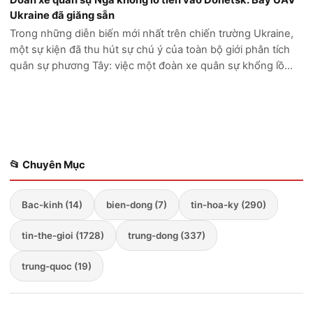
Đoàn xe quân sự Nga khổng lồ tiến vào Donetsk: Bẫy UAV
Ukraine đã giăng sẵn
Trong những diễn biến mới nhất trên chiến trường Ukraine,
một sự kiện đã thu hút sự chú ý của toàn bộ giới phân tích
quân sự phương Tây: việc một đoàn xe quân sự khổng lồ
của Nga cố gắng tiến sâu vào vùng Donetsk đã kết thúc
trong thảm cảnh. Thay vì...
📂 Chuyên Mục
Bac-kinh (14)
bien-dong (7)
tin-hoa-ky (290)
tin-the-gioi (1728)
trung-dong (337)
trung-quoc (19)