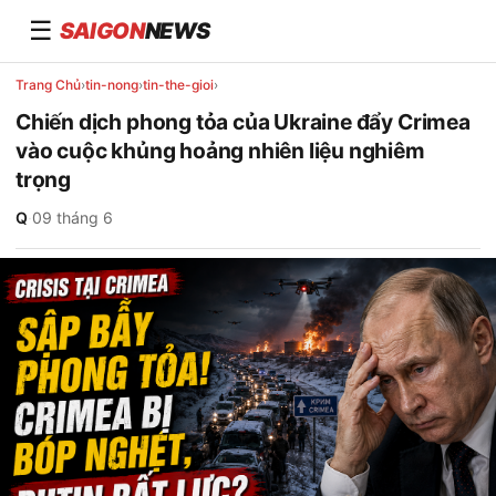
☰
SAIGON
NEWS
Trang Chủ
›
tin-nong
›
tin-the-gioi
›
Chiến dịch phong tỏa của Ukraine đẩy Crimea
vào cuộc khủng hoảng nhiên liệu nghiêm
trọng
Q
·
09 tháng 6