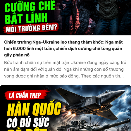
Chiến trường Nga-Ukraine leo thang thảm khốc: Nga mất
hơn 6.000 lính một tuần, chiến dịch cưỡng chế tòng quân
gây phẫn nộ
Bức tranh chiến sự trên mặt trận Ukraine đang ngày càng trở
nên ảm đạm đối với quân đội Nga khi những con số thương
vong được ghi nhận ở mức báo động. Theo các nguồn tin
tình báo phương Tây và các kênh giám sát độc lập, chỉ trong
vòng một tuần qua, q...