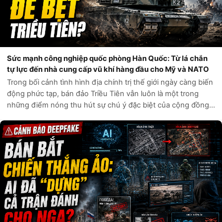
Sức mạnh công nghiệp quốc phòng Hàn Quốc: Từ lá chắn
tự lực đến nhà cung cấp vũ khí hàng đầu cho Mỹ và NATO
Trong bối cảnh tình hình địa chính trị thế giới ngày càng biến
động phức tạp, bán đảo Triều Tiên vẫn luôn là một trong
những điểm nóng thu hút sự chú ý đặc biệt của cộng đồng
quốc tế. Câu hỏi liệu Hàn Quốc có đủ sức tự phòng vệ trước
các mối đe dọa t...