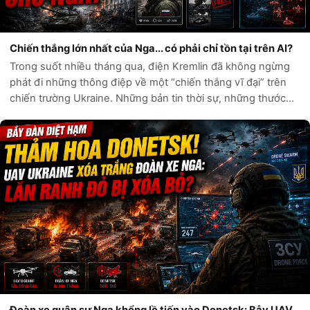
Chiến thắng lớn nhất của Nga... có phải chỉ tồn tại trên AI?
Trong suốt nhiều tháng qua, điện Kremlin đã không ngừng
phát đi những thông điệp về một “chiến thắng vĩ đại” trên
chiến trường Ukraine. Những bản tin thời sự, những thước
phim chiến sự và hàng loạt tài khoản mạng xã hội liên tục ca
ngợi sức mạnh quân...