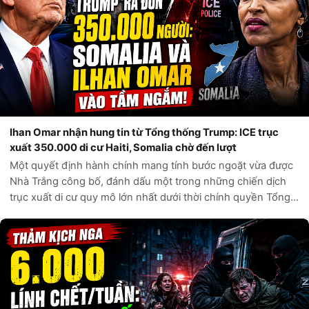
Ihan Omar nhận hung tin từ Tổng thống Trump: ICE trục
xuất 350.000 di cư Haiti, Somalia chờ đến lượt
Một quyết định hành chính mang tính bước ngoặt vừa được
Nhà Trắng công bố, đánh dấu một trong những chiến dịch
trục xuất di cư quy mô lớn nhất dưới thời chính quyền Tổng
thống Donald Trump. Theo các nguồn tin chính thức từ Bộ
An ninh Nội địa Hoa Kỳ,...