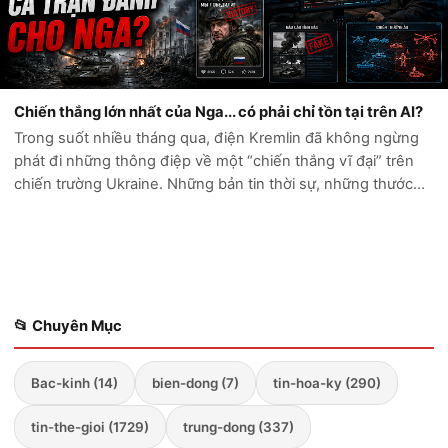
Chiến thắng lớn nhất của Nga... có phải chỉ tồn tại trên AI?
Trong suốt nhiều tháng qua, điện Kremlin đã không ngừng
phát đi những thông điệp về một “chiến thắng vĩ đại” trên
chiến trường Ukraine. Những bản tin thời sự, những thước
phim chiến sự và hàng loạt tài khoản mạng xã hội liên tục ca
ngợi sức mạnh quân...
📂 Chuyên Mục
Bac-kinh (14)
bien-dong (7)
tin-hoa-ky (290)
tin-the-gioi (1729)
trung-dong (337)