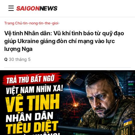
☰
SAIGON
NEWS
Trang Chủ
›
tin-nong
›
tin-the-gioi
›
Vệ tinh Nhân dân: Vũ khí tình báo từ quỹ đạo
giúp Ukraine giáng đòn chí mạng vào lực
lượng Nga
Q
·
30 tháng 5