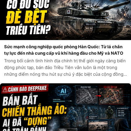
Sức mạnh công nghiệp quốc phòng Hàn Quốc: Từ lá chắn
tự lực đến nhà cung cấp vũ khí hàng đầu cho Mỹ và NATO
Trong bối cảnh tình hình địa chính trị thế giới ngày càng biến
động phức tạp, bán đảo Triều Tiên vẫn luôn là một trong
những điểm nóng thu hút sự chú ý đặc biệt của cộng đồng
quốc tế. Câu hỏi liệu Hàn Quốc có đủ sức tự phòng vệ trước
các mối đe dọa t...