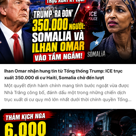
Ihan Omar nhận hung tin từ Tổng thống Trump: ICE trục
xuất 350.000 di cư Haiti, Somalia chờ đến lượt
Một quyết định hành chính mang tính bước ngoặt vừa được
Nhà Trắng công bố, đánh dấu một trong những chiến dịch
trục xuất di cư quy mô lớn nhất dưới thời chính quyền Tổng
thống Donald Trump. Theo các nguồn tin chính thức từ Bộ
An ninh Nội địa Hoa Kỳ,...