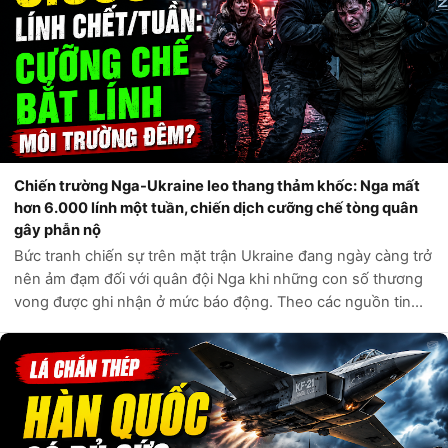
Chiến trường Nga-Ukraine leo thang thảm khốc: Nga mất
hơn 6.000 lính một tuần, chiến dịch cưỡng chế tòng quân
gây phẫn nộ
Bức tranh chiến sự trên mặt trận Ukraine đang ngày càng trở
nên ảm đạm đối với quân đội Nga khi những con số thương
vong được ghi nhận ở mức báo động. Theo các nguồn tin
tình báo phương Tây và các kênh giám sát độc lập, chỉ trong
vòng một tuần qua, q...