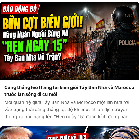
Căng thẳng leo thang tại biên giới Tây Ban Nha và Morocco
trước làn sóng di cư mới
Mối quan hệ giữa Tây Ban Nha và Morocco một lần nữa rơi
vào trạng thái căng thẳng tột độ khi một chiến dịch truyền
thông xã hội mang tên "Hẹn ngày 15" đang kích động hàng
ngàn người di cư tìm cách vượt biên vào Ceuta, vùng lãnh
thổ hải ngoại của Tây...