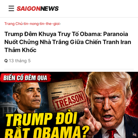
☰
SAIGON
NEWS
Trang Chủ
›
tin-nong
›
tin-the-gioi
›
Trump Đêm Khuya Truy Tố Obama: Paranoia
Nuốt Chửng Nhà Trắng Giữa Chiến Tranh Iran
Thảm Khốc
Q
·
13 tháng 5