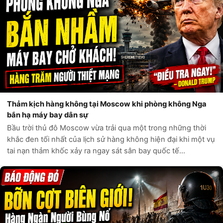
Thảm kịch hàng không tại Moscow khi phòng không Nga
bắn hạ máy bay dân sự
Bầu trời thủ đô Moscow vừa trải qua một trong những thời
khắc đen tối nhất của lịch sử hàng không hiện đại khi một vụ
tai nạn thảm khốc xảy ra ngay sát sân bay quốc tế
Sheremetyevo. Theo các báo cáo ghi nhận từ hiện trường,
hệ thống phòng không của N...