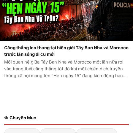
Căng thẳng leo thang tại biên giới Tây Ban Nha và Morocco
trước làn sóng di cư mới
Mối quan hệ giữa Tây Ban Nha và Morocco một lần nữa rơi
vào trạng thái căng thẳng tột độ khi một chiến dịch truyền
thông xã hội mang tên "Hẹn ngày 15" đang kích động hàng
ngàn người di cư tìm cách vượt biên vào Ceuta, vùng lãnh
thổ hải ngoại của Tây...
📂 Chuyên Mục