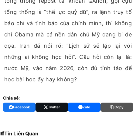
tổng thống repost tài khoản QAnon, gọi cựu
tổng thống là “thế lực quỷ dữ”, ra lệnh truy tố
báo chí và tình báo của chính mình, thì không
chỉ Obama mà cả nền dân chủ Mỹ đang bị đe
dọa. Iran đã nói rõ: “Lịch sử sẽ lặp lại với
những ai không học hỏi”. Câu hỏi còn lại là:
nước Mỹ, vào năm 2026, còn đủ tỉnh táo để
học bài học ấy hay không?
Chia sẻ:
Facebook
Twitter
Zalo
Copy
Tin Liên Quan