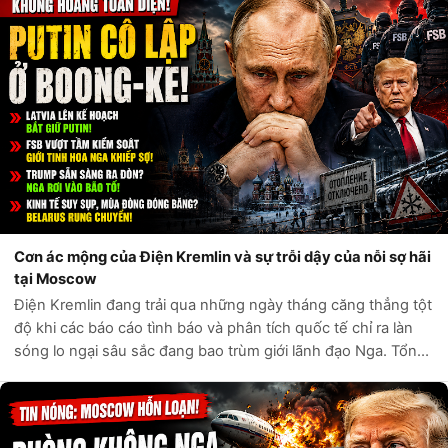
Cơn ác mộng của Điện Kremlin và sự trỗi dậy của nỗi sợ hãi
tại Moscow
Điện Kremlin đang trải qua những ngày tháng căng thẳng tột
độ khi các báo cáo tình báo và phân tích quốc tế chỉ ra làn
sóng lo ngại sâu sắc đang bao trùm giới lãnh đạo Nga. Tổng
thống Vladimir Putin được cho là đang rơi vào trạng thái cô
lập hoàn toà...