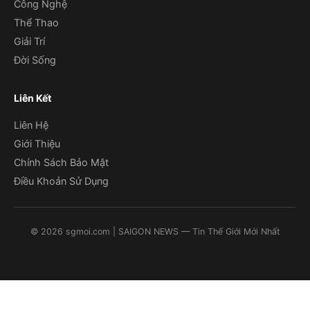
Công Nghệ
Thể Thao
Giải Trí
Đời Sống
Liên Kết
Liên Hệ
Giới Thiệu
Chính Sách Bảo Mật
Điều Khoản Sử Dụng
©
2026
sgmoi.com
| SAIGON NEWS — Tin Thế Giới Mới Nhất