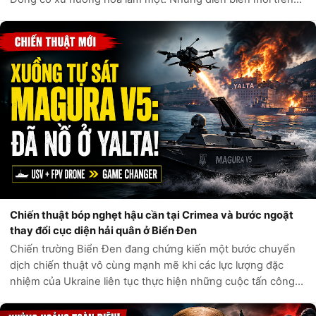
Biển Caspian cho thấy quân đội Ukraine đã tập kích chính
xác nhắm vào các tàu...
Chiến thuật bóp nghẹt hậu cần tại Crimea và bước ngoặt
thay đổi cục diện hải quân ở Biển Đen
Chiến trường Biển Đen đang chứng kiến một bước chuyển
dịch chiến thuật vô cùng mạnh mẽ khi các lực lượng đặc
nhiệm của Ukraine liên tục thực hiện những cuộc tấn công
táo bạo, làm thay đổi hoàn toàn cục diện an ninh khu vực.
Mới đây nhất, một chiến dị...