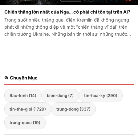
Chiến thắng lớn nhất của Nga... có phải chỉ tồn tại trên AI?
Trong suốt nhiều tháng qua, điện Kremlin đã không ngừng
phát đi những thông điệp về một “chiến thắng vĩ đại” trên
chiến trường Ukraine. Những bản tin thời sự, những thước
phim chiến sự và hàng loạt tài khoản mạng xã hội liên tục ca
ngợi sức mạnh quân...
📂 Chuyên Mục
Bac-kinh (14)
bien-dong (7)
tin-hoa-ky (290)
tin-the-gioi (1729)
trung-dong (337)
trung-quoc (19)