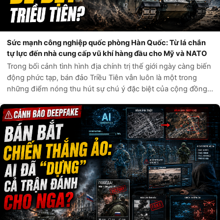
Sức mạnh công nghiệp quốc phòng Hàn Quốc: Từ lá chắn
tự lực đến nhà cung cấp vũ khí hàng đầu cho Mỹ và NATO
Trong bối cảnh tình hình địa chính trị thế giới ngày càng biến
động phức tạp, bán đảo Triều Tiên vẫn luôn là một trong
những điểm nóng thu hút sự chú ý đặc biệt của cộng đồng
quốc tế. Câu hỏi liệu Hàn Quốc có đủ sức tự phòng vệ trước
các mối đe dọa t...