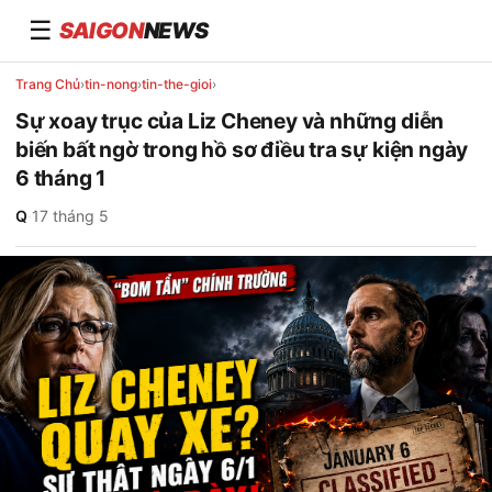
☰
SAIGON
NEWS
Trang Chủ
›
tin-nong
›
tin-the-gioi
›
Sự xoay trục của Liz Cheney và những diễn
biến bất ngờ trong hồ sơ điều tra sự kiện ngày
6 tháng 1
Q
·
17 tháng 5