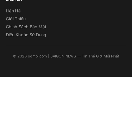
Liên Hệ
Giới Thiệu
Chính Sách Bảo Mật
Điều Khoản Sử Dụng
©
2026
sgmoi.com
| SAIGON NEWS — Tin Thế Giới Mới Nhất