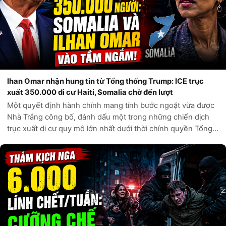
Ihan Omar nhận hung tin từ Tổng thống Trump: ICE trục
xuất 350.000 di cư Haiti, Somalia chờ đến lượt
Một quyết định hành chính mang tính bước ngoặt vừa được
Nhà Trắng công bố, đánh dấu một trong những chiến dịch
trục xuất di cư quy mô lớn nhất dưới thời chính quyền Tổng
thống Donald Trump. Theo các nguồn tin chính thức từ Bộ
An ninh Nội địa Hoa Kỳ,...