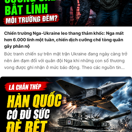
Chiến trường Nga-Ukraine leo thang thảm khốc: Nga mất
hơn 6.000 lính một tuần, chiến dịch cưỡng chế tòng quân
gây phẫn nộ
Bức tranh chiến sự trên mặt trận Ukraine đang ngày càng trở
nên ảm đạm đối với quân đội Nga khi những con số thương
vong được ghi nhận ở mức báo động. Theo các nguồn tin
tình báo phương Tây và các kênh giám sát độc lập, chỉ trong
vòng một tuần qua, q...