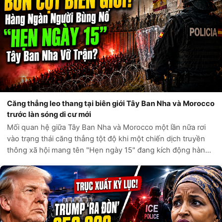
Căng thẳng leo thang tại biên giới Tây Ban Nha và Morocco
trước làn sóng di cư mới
Mối quan hệ giữa Tây Ban Nha và Morocco một lần nữa rơi
vào trạng thái căng thẳng tột độ khi một chiến dịch truyền
thông xã hội mang tên "Hẹn ngày 15" đang kích động hàng
ngàn người di cư tìm cách vượt biên vào Ceuta, vùng lãnh
thổ hải ngoại của Tây...