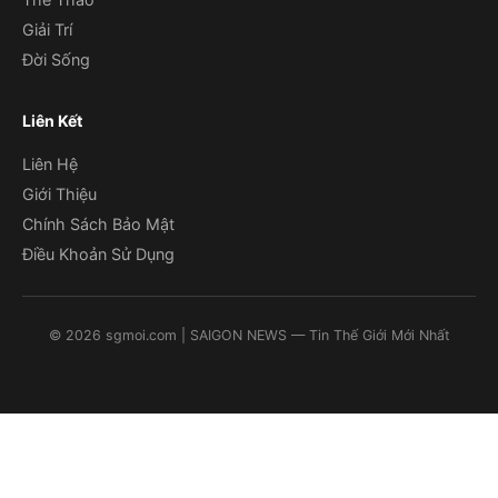
Giải Trí
Đời Sống
Liên Kết
Liên Hệ
Giới Thiệu
Chính Sách Bảo Mật
Điều Khoản Sử Dụng
©
2026
sgmoi.com
| SAIGON NEWS — Tin Thế Giới Mới Nhất