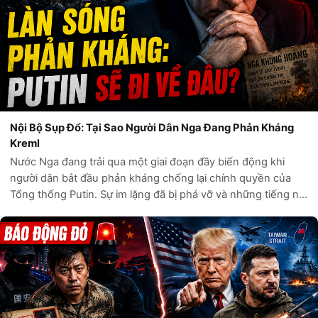
Nội Bộ Sụp Đổ: Tại Sao Người Dân Nga Đang Phản Kháng
Kreml
Nước Nga đang trải qua một giai đoạn đầy biến động khi
người dân bắt đầu phản kháng chống lại chính quyền của
Tổng thống Putin. Sự im lặng đã bị phá vỡ và những tiếng nói
của sự phản kháng đang vang lên khắp nơi. Từ các đường
phố của Moscow đến trái...