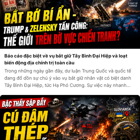
Báo cáo đặc biệt về vụ bắt giữ Tây Bình Đại Hiệp và loạt
biến động địa chính trị toàn cầu
Trong những ngày gần đây, dư luận Trung Quốc và quốc tế
đang đổ dồn sự chú ý vào vụ bắt giữ nhân vật có biệt danh
Tây Bình Đại Hiệp, tức Hạ Phó Cương. Sự việc này nhanh
chóng trở thành tâm điểm tranh luận nóng bỏng trên khắp
các diễn đàn mạng xã hội...