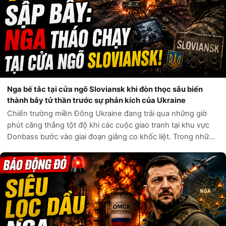
Nga bế tắc tại cửa ngõ Sloviansk khi đòn thọc sâu biến
thành bẫy tử thần trước sự phản kích của Ukraine
Chiến trường miền Đông Ukraine đang trải qua những giờ
phút căng thẳng tột độ khi các cuộc giao tranh tại khu vực
Donbass bước vào giai đoạn giằng co khốc liệt. Trong những
ngày qua, tâm điểm chú ý của giới quan sát quân sự quốc tế
đổ dồn về hướng Sl...