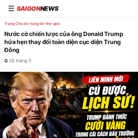
☰
SAIGON
NEWS
Trang Chủ
›
tin-nong
›
tin-the-gioi
›
Nước cờ chiến lược của ông Donald Trump
hứa hẹn thay đổi toàn diện cục diện Trung
Đông
Q
·
28 tháng 5