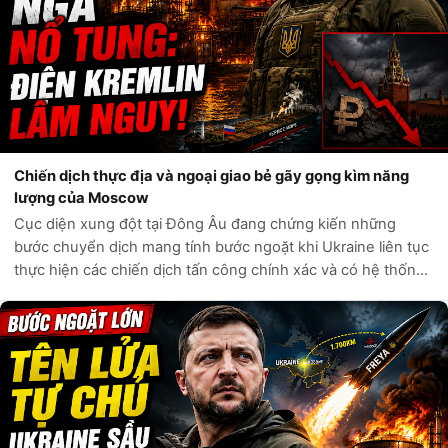
Chiến dịch thực địa và ngoại giao bẻ gãy gọng kìm năng
lượng của Moscow
Cục diện xung đột tại Đông Âu đang chứng kiến những
bước chuyển dịch mang tính bước ngoặt khi Ukraine liên tục
thực hiện các chiến dịch tấn công chính xác và có hệ thống
trực tiếp vào các huyết mạch kinh tế của Liên bang Nga.
Không còn bó hẹp trong c...