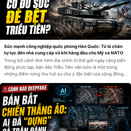
Sức mạnh công nghiệp quốc phòng Hàn Quốc: Từ lá chắn
tự lực đến nhà cung cấp vũ khí hàng đầu cho Mỹ và NATO
Trong bối cảnh tình hình địa chính trị thế giới ngày càng biến
động phức tạp, bán đảo Triều Tiên vẫn luôn là một trong
những điểm nóng thu hút sự chú ý đặc biệt của cộng đồng
quốc tế. Câu hỏi liệu Hàn Quốc có đủ sức tự phòng vệ trước
các mối đe dọa t...