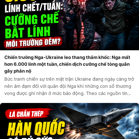
Chiến trường Nga-Ukraine leo thang thảm khốc: Nga mất
hơn 6.000 lính một tuần, chiến dịch cưỡng chế tòng quân
gây phẫn nộ
Bức tranh chiến sự trên mặt trận Ukraine đang ngày càng trở
nên ảm đạm đối với quân đội Nga khi những con số thương
vong được ghi nhận ở mức báo động. Theo các nguồn tin
tình báo phương Tây và các kênh giám sát độc lập, chỉ trong
vòng một tuần qua, q...