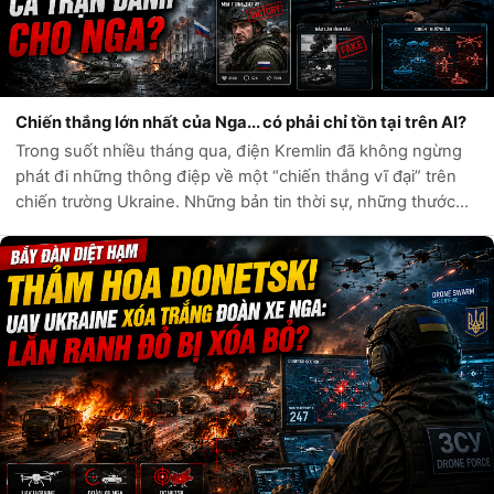
Chiến thắng lớn nhất của Nga... có phải chỉ tồn tại trên AI?
Trong suốt nhiều tháng qua, điện Kremlin đã không ngừng
phát đi những thông điệp về một “chiến thắng vĩ đại” trên
chiến trường Ukraine. Những bản tin thời sự, những thước
phim chiến sự và hàng loạt tài khoản mạng xã hội liên tục ca
ngợi sức mạnh quân...