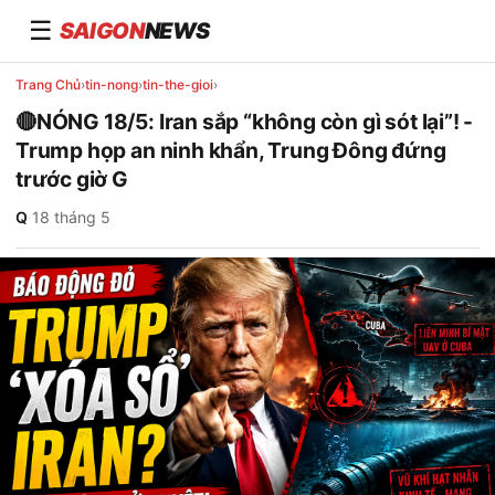
☰
SAIGON
NEWS
Trang Chủ
›
tin-nong
›
tin-the-gioi
›
🔴NÓNG 18/5: Iran sắp “không còn gì sót lại”! -
Trump họp an ninh khẩn, Trung Đông đứng
trước giờ G
Q
·
18 tháng 5