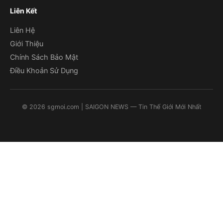
Liên Kết
Liên Hệ
Giới Thiệu
Chính Sách Bảo Mật
Điều Khoản Sử Dụng
©
2026
sgmoi.com
| SAIGON NEWS — Tin Thế Giới Mới Nhất