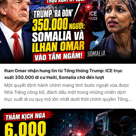
Ihan Omar nhận hung tin từ Tổng thống Trump: ICE trục
xuất 350.000 di cư Haiti, Somalia chờ đến lượt
Một quyết định hành chính mang tính bước ngoặt vừa được
Nhà Trắng công bố, đánh dấu một trong những chiến dịch
trục xuất di cư quy mô lớn nhất dưới thời chính quyền Tổng
thống Donald Trump. Theo các nguồn tin chính thức từ Bộ
An ninh Nội địa Hoa Kỳ,...