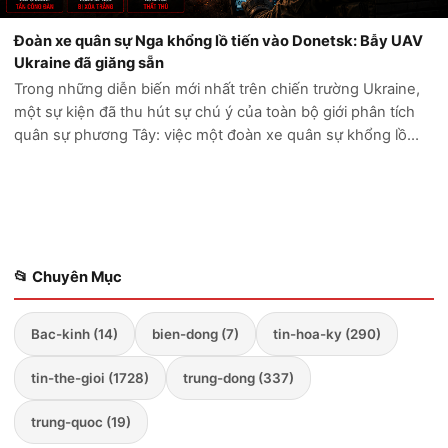
Đoàn xe quân sự Nga khổng lồ tiến vào Donetsk: Bẫy UAV
Ukraine đã giăng sẵn
Trong những diễn biến mới nhất trên chiến trường Ukraine,
một sự kiện đã thu hút sự chú ý của toàn bộ giới phân tích
quân sự phương Tây: việc một đoàn xe quân sự khổng lồ
của Nga cố gắng tiến sâu vào vùng Donetsk đã kết thúc
trong thảm cảnh. Thay vì...
📂 Chuyên Mục
Bac-kinh (14)
bien-dong (7)
tin-hoa-ky (290)
tin-the-gioi (1728)
trung-dong (337)
trung-quoc (19)