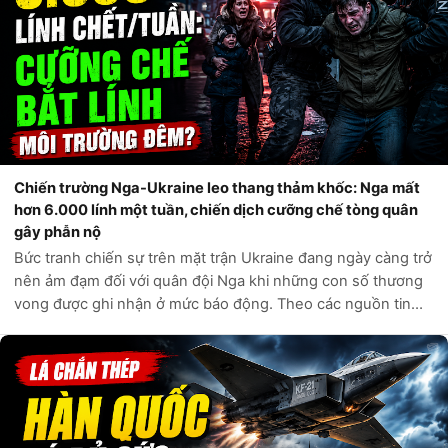
Chiến trường Nga-Ukraine leo thang thảm khốc: Nga mất
hơn 6.000 lính một tuần, chiến dịch cưỡng chế tòng quân
gây phẫn nộ
Bức tranh chiến sự trên mặt trận Ukraine đang ngày càng trở
nên ảm đạm đối với quân đội Nga khi những con số thương
vong được ghi nhận ở mức báo động. Theo các nguồn tin
tình báo phương Tây và các kênh giám sát độc lập, chỉ trong
vòng một tuần qua, q...