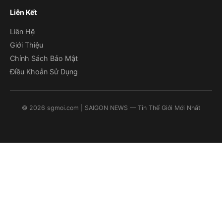
Liên Kết
Liên Hệ
Giới Thiệu
Chính Sách Bảo Mật
Điều Khoản Sử Dụng
©
2026
sgmoi.com
| SAIGON NEWS — Tin Thế Giới Mới Nhất