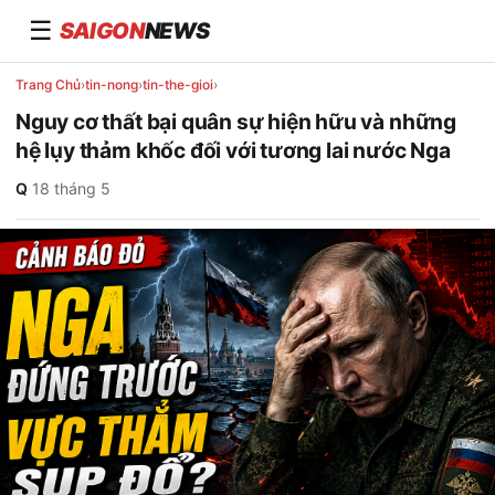
☰
SAIGON
NEWS
Trang Chủ
›
tin-nong
›
tin-the-gioi
›
Nguy cơ thất bại quân sự hiện hữu và những
hệ lụy thảm khốc đối với tương lai nước Nga
Q
·
18 tháng 5