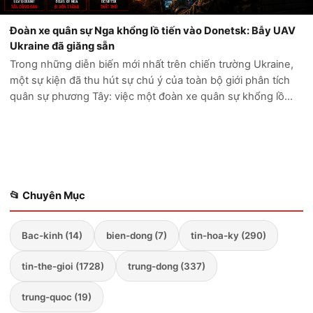
Đoàn xe quân sự Nga khổng lồ tiến vào Donetsk: Bẫy UAV
Ukraine đã giăng sẵn
Trong những diễn biến mới nhất trên chiến trường Ukraine,
một sự kiện đã thu hút sự chú ý của toàn bộ giới phân tích
quân sự phương Tây: việc một đoàn xe quân sự khổng lồ
của Nga cố gắng tiến sâu vào vùng Donetsk đã kết thúc
trong thảm cảnh. Thay vì...
📂 Chuyên Mục
Bac-kinh (14)
bien-dong (7)
tin-hoa-ky (290)
tin-the-gioi (1728)
trung-dong (337)
trung-quoc (19)