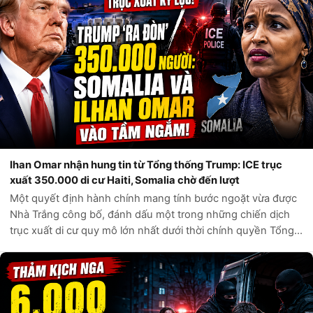
Ihan Omar nhận hung tin từ Tổng thống Trump: ICE trục
xuất 350.000 di cư Haiti, Somalia chờ đến lượt
Một quyết định hành chính mang tính bước ngoặt vừa được
Nhà Trắng công bố, đánh dấu một trong những chiến dịch
trục xuất di cư quy mô lớn nhất dưới thời chính quyền Tổng
thống Donald Trump. Theo các nguồn tin chính thức từ Bộ
An ninh Nội địa Hoa Kỳ,...