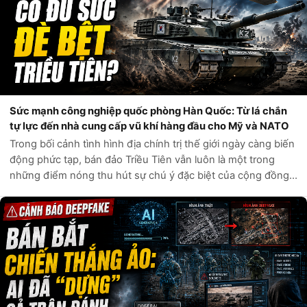
Sức mạnh công nghiệp quốc phòng Hàn Quốc: Từ lá chắn
tự lực đến nhà cung cấp vũ khí hàng đầu cho Mỹ và NATO
Trong bối cảnh tình hình địa chính trị thế giới ngày càng biến
động phức tạp, bán đảo Triều Tiên vẫn luôn là một trong
những điểm nóng thu hút sự chú ý đặc biệt của cộng đồng
quốc tế. Câu hỏi liệu Hàn Quốc có đủ sức tự phòng vệ trước
các mối đe dọa t...