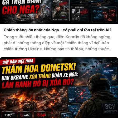
Chiến thắng lớn nhất của Nga... có phải chỉ tồn tại trên AI?
Trong suốt nhiều tháng qua, điện Kremlin đã không ngừng
phát đi những thông điệp về một “chiến thắng vĩ đại” trên
chiến trường Ukraine. Những bản tin thời sự, những thước
phim chiến sự và hàng loạt tài khoản mạng xã hội liên tục ca
ngợi sức mạnh quân...