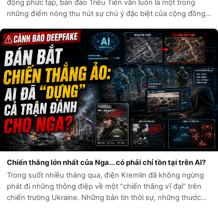
động phức tạp, bán đảo Triều Tiên vẫn luôn là một trong
những điểm nóng thu hút sự chú ý đặc biệt của cộng đồng
quốc tế. Câu hỏi liệu Hàn Quốc có đủ sức tự phòng vệ trước
các mối đe dọa t...
Chiến thắng lớn nhất của Nga... có phải chỉ tồn tại trên AI?
Trong suốt nhiều tháng qua, điện Kremlin đã không ngừng
phát đi những thông điệp về một “chiến thắng vĩ đại” trên
chiến trường Ukraine. Những bản tin thời sự, những thước
phim chiến sự và hàng loạt tài khoản mạng xã hội liên tục ca