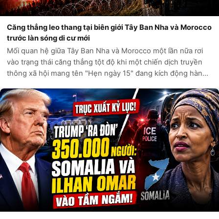
Căng thẳng leo thang tại biên giới Tây Ban Nha và Morocco
trước làn sóng di cư mới
Mối quan hệ giữa Tây Ban Nha và Morocco một lần nữa rơi
vào trạng thái căng thẳng tột độ khi một chiến dịch truyền
thông xã hội mang tên "Hẹn ngày 15" đang kích động hàng
ngàn người di cư tìm cách vượt biên vào Ceuta, vùng lãnh
thổ hải ngoại của Tây...