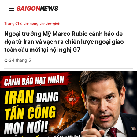
☰
SAIGON
NEWS
Trang Chủ
›
tin-nong
›
tin-the-gioi
›
Ngoại trưởng Mỹ Marco Rubio cảnh báo đe
dọa từ Iran và vạch ra chiến lược ngoại giao
toàn cầu mới tại hội nghị G7
Q
·
24 tháng 5