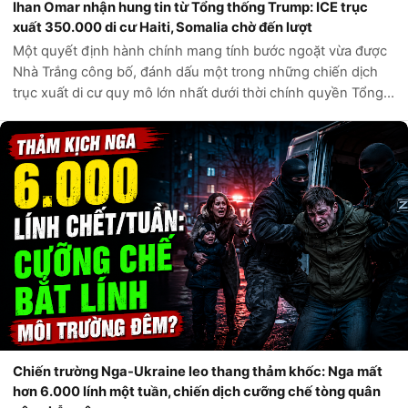
Ihan Omar nhận hung tin từ Tổng thống Trump: ICE trục
xuất 350.000 di cư Haiti, Somalia chờ đến lượt
Một quyết định hành chính mang tính bước ngoặt vừa được
Nhà Trắng công bố, đánh dấu một trong những chiến dịch
trục xuất di cư quy mô lớn nhất dưới thời chính quyền Tổng
thống Donald Trump. Theo các nguồn tin chính thức từ Bộ
An ninh Nội địa Hoa Kỳ,...
Chiến trường Nga-Ukraine leo thang thảm khốc: Nga mất
hơn 6.000 lính một tuần, chiến dịch cưỡng chế tòng quân