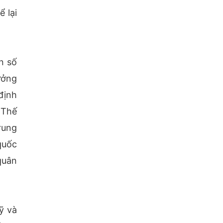
 lại
n số
ưởng
định
 Thế
rung
quốc
quân
ỹ và