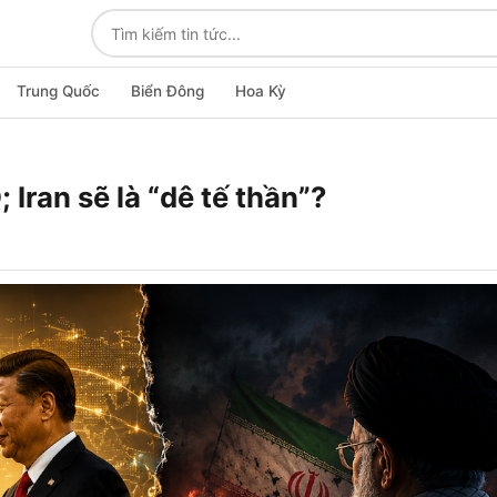
Trung Quốc
Biển Đông
Hoa Kỳ
 Iran sẽ là “dê tế thần”?