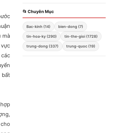
triển khai chiến lược
chế vào lòng nước
ba mũi nhọn
Nga
📂 Chuyên Mục
bước
huận
Bac-kinh (14)
bien-dong (7)
u mà
tin-hoa-ky (290)
tin-the-gioi (1728)
 vực
trung-dong (337)
trung-quoc (19)
 các
uyển
 bất
 hợp
ợng,
 cho