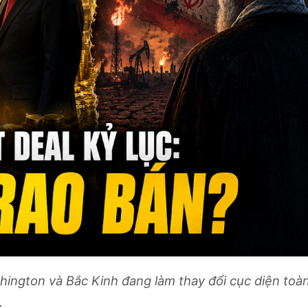
hington và Bắc Kinh đang làm thay đổi cục diện toà
.