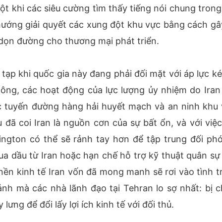
Một khi các siêu cường tìm thấy tiếng nói chung trong
 hướng giải quyết các xung đột khu vực bằng cách gâ
 dọn đường cho thương mại phát triển.
tạp khi quốc gia này đang phải đối mặt với áp lực ké
Đông, các hoạt động của lực lượng ủy nhiệm do Iran
ác tuyến đường hàng hải huyết mạch và an ninh khu 
đã coi Iran là nguồn cơn của sự bất ổn, và với việc
ngton có thể sẽ rảnh tay hơn để tập trung đối phó
 dầu từ Iran hoặc hạn chế hỗ trợ kỹ thuật quân sự
ền kinh tế Iran vốn đã mong manh sẽ rơi vào tình t
ảnh mà các nhà lãnh đạo tại Tehran lo sợ nhất: bị c
lưng để đổi lấy lợi ích kinh tế với đối thủ.