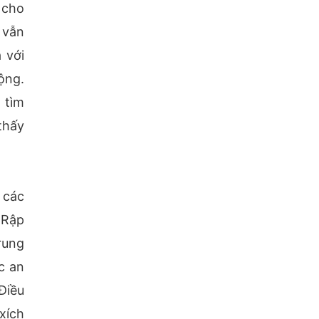
 cho
 vẫn
 với
ộng.
 tìm
thấy
 các
 Rập
rung
c an
Điều
xích