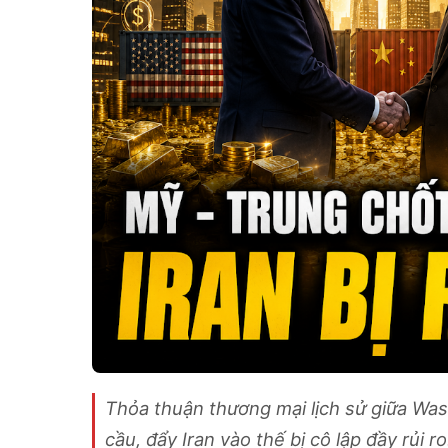
Thỏa thuận thương mại lịch sử giữa Was
cầu, đẩy Iran vào thế bị cô lập đầy rủi ro