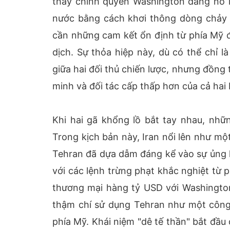
thấy chính quyền Washington đang nỗ l
nước bằng cách khơi thông dòng chảy h
cần những cam kết ổn định từ phía Mỹ đ
dịch. Sự thỏa hiệp này, dù có thể chỉ l
giữa hai đối thủ chiến lược, nhưng đồng 
minh và đối tác cấp thấp hơn của cả hai 
Khi hai gã khổng lồ bắt tay nhau, nhữ
Trong kịch bản này, Iran nổi lên như mộ
Tehran đã dựa dẫm đáng kể vào sự ủng h
với các lệnh trừng phạt khắc nghiệt từ 
thương mại hàng tỷ USD với Washington
thậm chí sử dụng Tehran như một công
phía Mỹ. Khái niệm "dê tế thần" bắt đầu 