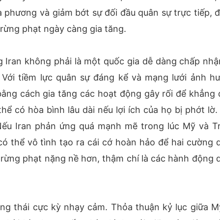
a phương và giảm bớt sự đối đầu quân sự trực tiếp, để
trừng phạt ngày càng gia tăng.
g Iran không phải là một quốc gia dễ dàng chấp nhậ
 Với tiềm lực quân sự đáng kể và mạng lưới ảnh h
ằng cách gia tăng các hoạt động gây rối để khẳng 
hể có hòa bình lâu dài nếu lợi ích của họ bị phớt lờ.
 Nếu Iran phản ứng quá mạnh mẽ trong lúc Mỹ và T
ó thể vô tình tạo ra cái cớ hoàn hảo để hai cường 
rừng phạt nặng nề hơn, thậm chí là các hành động 
rạng thái cực kỳ nhạy cảm. Thỏa thuận kỷ lục giữa M