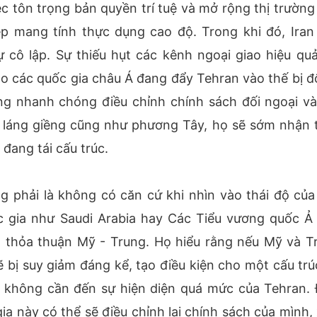
ệc tôn trọng bản quyền trí tuệ và mở rộng thị trường
p mang tính thực dụng cao độ. Trong khi đó, Iran
cô lập. Sự thiếu hụt các kênh ngoại giao hiệu quả
 các quốc gia châu Á đang đẩy Tehran vào thế bị đ
ng nhanh chóng điều chỉnh chính sách đối ngoại và
 láng giềng cũng như phương Tây, họ sẽ sớm nhận 
 đang tái cấu trúc.
ông phải là không có căn cứ khi nhìn vào thái độ của
 gia như Saudi Arabia hay Các Tiểu vương quốc Ả
 thỏa thuận Mỹ - Trung. Họ hiểu rằng nếu Mỹ và T
 bị suy giảm đáng kể, tạo điều kiện cho một cấu trú
 không cần đến sự hiện diện quá mức của Tehran. 
a này có thể sẽ điều chỉnh lại chính sách của mình, 