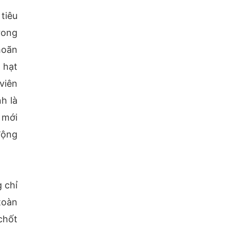
tiêu
rong
hoãn
 hạt
viên
h là
 mới
động
 chỉ
toàn
chốt