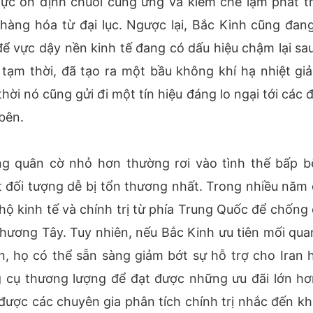
ực ổn định chuỗi cung ứng và kiềm chế lạm phát t
àng hóa từ đại lục. Ngược lại, Bắc Kinh cũng đang
ể vực dậy nền kinh tế đang có dấu hiệu chậm lại sau
à tạm thời, đã tạo ra một bầu không khí hạ nhiệt giả
thời nó cũng gửi đi một tín hiệu đáng lo ngại tới các
bên.
ng quân cờ nhỏ hơn thường rơi vào tình thế bấp b
t đối tượng dễ bị tổn thương nhất. Trong nhiều năm 
ộ kinh tế và chính trị từ phía Trung Quốc để chống 
phương Tây. Tuy nhiên, nếu Bắc Kinh ưu tiên mối qua
, họ có thể sẵn sàng giảm bớt sự hỗ trợ cho Iran 
 cụ thương lượng để đạt được những ưu đãi lớn hơ
được các chuyên gia phân tích chính trị nhắc đến khi