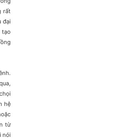
rong
 rất
 đại
 tạo
 đồng
ênh.
qua,
chọi
n hệ
hoặc
n từ
 nói