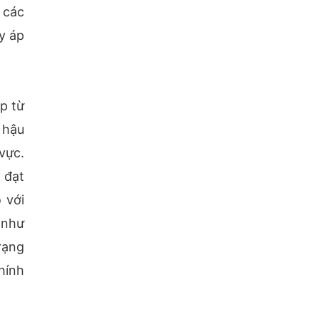
 các
y áp
p từ
 hậu
vực.
 đạt
 với
 như
rạng
hính