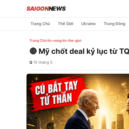
SAIGON
NEWS
Trang Chủ
Thế Giới
Ukraine
Trung Đông
Trang Chủ
›
tin-nong
›
tin-the-gioi
›
🔴 Mỹ chốt deal kỷ lục từ TQ;
Q
·
15 tháng 5