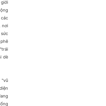
giới
Cộng
 các
 nơi
 sức
 phê
trái
i dè
 "vũ
diện
đang
tổng