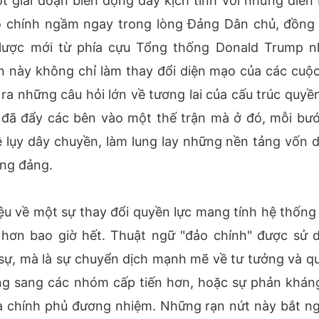
giai đoạn biến động đầy kịch tính với những diễn 
o chính ngầm ngay trong lòng Đảng Dân chủ, đồng 
n lược mới từ phía cựu Tổng thống Donald Trump 
 này không chỉ làm thay đổi diện mạo của các cuộc
ra những câu hỏi lớn về tương lai của cấu trúc quyền
 đã đẩy các bên vào một thế trận mà ở đó, mỗi bướ
 lụy dây chuyền, làm lung lay những nền tảng vốn d
ỡng đảng.
ệu về một sự thay đổi quyền lực mang tính hệ thống
 hơn bao giờ hết. Thuật ngữ "đảo chính" được sử 
sự, mà là sự chuyển dịch mạnh mẽ về tư tưởng và q
ng sang các nhóm cấp tiến hơn, hoặc sự phản khán
ủa chính phủ đương nhiệm. Những rạn nứt này bắt n