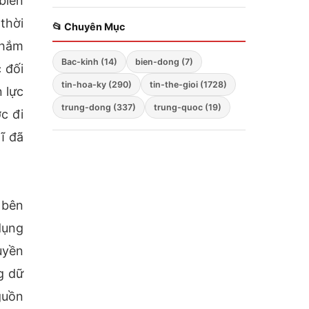
biến
triển khai chiến lược
chế vào lòng nước
ba mũi nhọn
thời
Nga
📂 Chuyên Mục
nhắm
Bac-kinh (14)
bien-dong (7)
 đối
tin-hoa-ky (290)
tin-the-gioi (1728)
 lực
trung-dong (337)
trung-quoc (19)
c đi
ĩ đã
 bên
dụng
uyền
g dữ
guồn