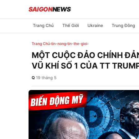
SAIGON
NEWS
Trang Chủ
Thế Giới
Ukraine
Trung Đông
Trang Chủ
›
tin-nong
›
tin-the-gioi
›
MỘT CUỘC ĐẢO CHÍNH ĐẢN
VŨ KHÍ SỐ 1 CỦA TT TRU
Q
·
19 tháng 5