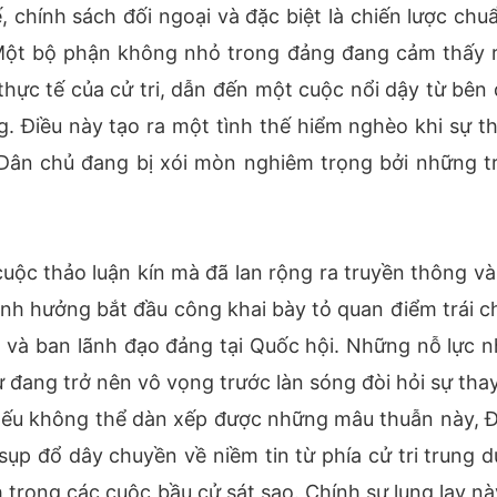
 chính sách đối ngoại và đặc biệt là chiến lược chuẩ
 Một bộ phận không nhỏ trong đảng đang cảm thấy 
i thực tế của cử tri, dẫn đến một cuộc nổi dậy từ bên
g. Điều này tạo ra một tình thế hiểm nghèo khi sự t
 Dân chủ đang bị xói mòn nghiêm trọng bởi những t
cuộc thảo luận kín mà đã lan rộng ra truyền thông và
ảnh hưởng bắt đầu công khai bày tỏ quan điểm trái ch
 và ban lãnh đạo đảng tại Quốc hội. Những nỗ lực 
 đang trở nên vô vọng trước làn sóng đòi hỏi sự thay
g, nếu không thể dàn xếp được những mâu thuẫn này, 
ụp đổ dây chuyền về niềm tin từ phía cử tri trung d
 trong các cuộc bầu cử sát sao. Chính sự lung lay nà