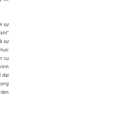
i sự
khí"
à sự
thực
n cụ
rình
 đại
rọng
nhằm