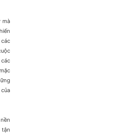
ỹ mà
hiến
 các
cuộc
 các
 mặc
hững
 của
 nền
 tận