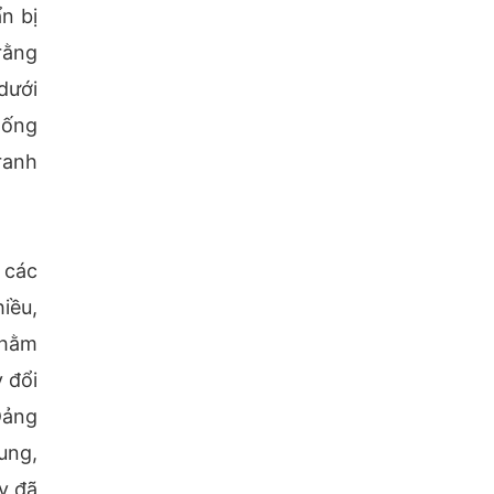
n bị
rằng
 dưới
hống
ranh
 các
iều,
nhằm
 đổi
Đảng
ung,
y đã