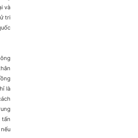
i và
 tri
quốc
hông
thân
đồng
ỉ là
cách
rung
 tấn
 nếu