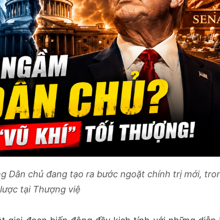
g Dân chủ đang tạo ra bước ngoặt chính trị mới, tro
lược tại Thượng việ