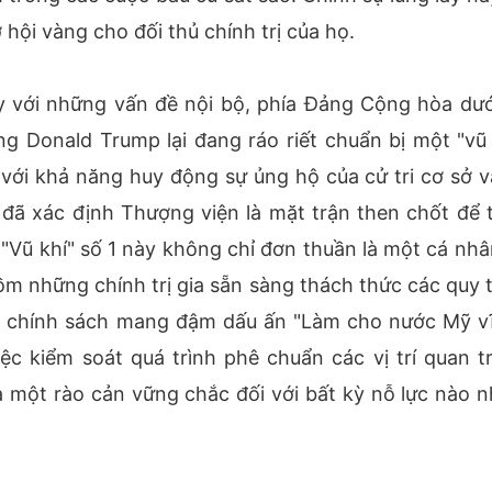
hội vàng cho đối thủ chính trị của họ.
 với những vấn đề nội bộ, phía Đảng Cộng hòa dướ
Donald Trump lại đang ráo riết chuẩn bị một "vũ 
 với khả năng huy động sự ủng hộ của cử tri cơ sở v
 đã xác định Thượng viện là mặt trận then chốt để 
 "Vũ khí" số 1 này không chỉ đơn thuần là một cá nhâ
ồm những chính trị gia sẵn sàng thách thức các quy t
c chính sách mang đậm dấu ấn "Làm cho nước Mỹ vĩ
việc kiểm soát quá trình phê chuẩn các vị trí quan t
ra một rào cản vững chắc đối với bất kỳ nỗ lực nào 