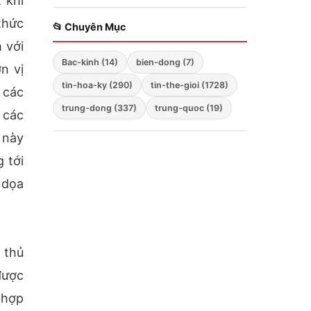
 khi
Zelensky bất ngờ cảnh
thức
báo; Hàng không mẫu
📂 Chuyên Mục
hạm Mỹ tiến vào Biển
 với
Đông; Washington
Bac-kinh (14)
bien-dong (7)
triển khai chiến lược
n vị
ba mũi nhọn
tin-hoa-ky (290)
tin-the-gioi (1728)
 các
trung-dong (337)
trung-quoc (19)
 các
 này
 tới
 dọa
 thủ
được
 hợp