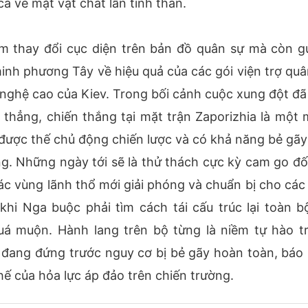
cả về mặt vật chất lẫn tinh thần.
m thay đổi cục diện trên bản đồ quân sự mà còn gử
nh phương Tây về hiệu quả của các gói viện trợ quâ
 nghệ cao của Kiev. Trong bối cảnh cuộc xung đột đã
 thẳng, chiến thắng tại mặt trận Zaporizhia là một 
 được thế chủ động chiến lược và có khả năng bẻ gãy
g. Những ngày tới sẽ là thử thách cực kỳ cam go đối
các vùng lãnh thổ mới giải phóng và chuẩn bị cho các
hi Nga buộc phải tìm cách tái cấu trúc lại toàn b
uá muộn. Hành lang trên bộ từng là niềm tự hào t
đang đứng trước nguy cơ bị bẻ gãy hoàn toàn, báo 
ế của hỏa lực áp đảo trên chiến trường.