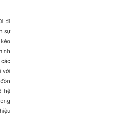
i đi
n sự
 kéo
minh
 các
 với
 đòn
ộ hệ
rong
hiệu