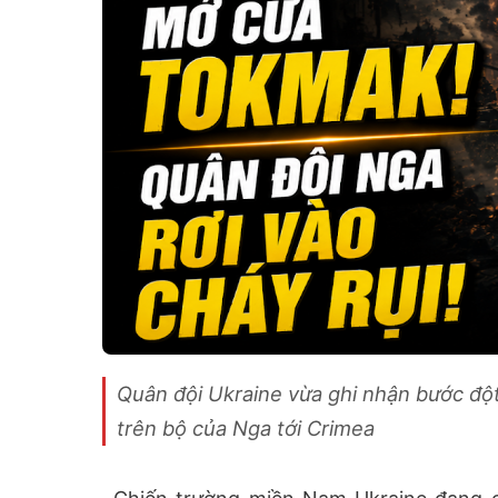
Quân đội Ukraine vừa ghi nhận bước đột 
trên bộ của Nga tới Crimea