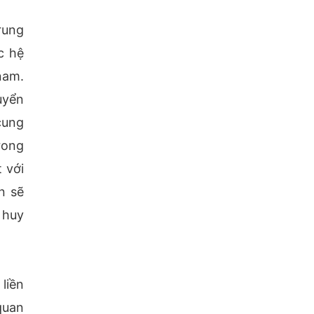
rung
c hệ
nam.
uyển
cung
rong
 với
n sẽ
 huy
liền
quan