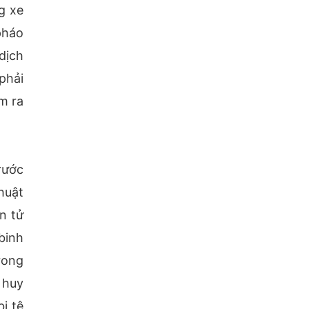
g xe
pháo
dịch
phải
m ra
rước
huật
n tử
binh
rong
 huy
ị tê