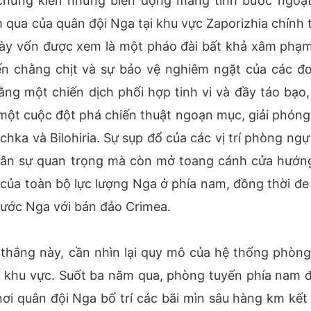
chứng kiến những biến động mang tính bước ngoặt
 qua của quân đội Nga tại khu vực Zaporizhia chính 
này vốn được xem là một pháo đài bất khả xâm phạm
ến chằng chịt và sự bảo vệ nghiêm ngặt của các đơ
ng một chiến dịch phối hợp tinh vi và đầy táo bạo,
 một cuộc đột phá chiến thuật ngoạn mục, giải phóng
ka và Bilohiria. Sự sụp đổ của các vị trí phòng ngự
uân sự quan trọng mà còn mở toang cánh cửa hướng
ủa toàn bộ lực lượng Nga ở phía nam, đồng thời đe
 nước Nga với bán đảo Crimea.
thắng này, cần nhìn lại quy mô của hệ thống phòng
t khu vực. Suốt ba năm qua, phòng tuyến phía nam 
ơi quân đội Nga bố trí các bãi mìn sâu hàng km kết