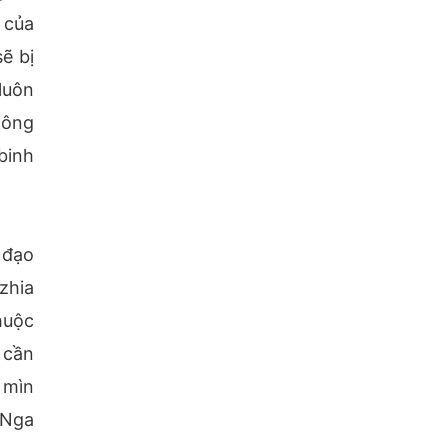
 của
ẽ bị
luôn
hông
binh
 đạo
zhia
huộc
 cần
 mìn
 Nga