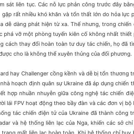
m sát liên tục. Các nỗ lực phản công trước đây bằn
gặp rất nhiều khó khăn và tổn thất lớn do hỏa lực 
a dễ dàng phát hiện từ xa. Thế nhưng, trong chiến 
ệc phá vỡ một phòng tuyến kiên cố không nhất thiết 
g cách thay đổi hoàn toàn tư duy tác chiến, họ đã tì
được cho là không thể xuyên thủng của đối phương.
pard hay Challenger cồng kềnh và dễ bị tổn thương t
c nhà hoạch định quân sự Ukraine đã áp dụng chiến t
kết hợp nhuần nhuyễn giữa công nghệ tác chiến điệ
ười lái FPV hoạt động theo bầy đàn và các đơn vị bộ 
ống tác chiến điện tử của Ukraine đã thành công t
adar và hệ thống liên lạc của Nga, khiến các sở chỉ
trạng mất liên lạc hoàn toàn. Khi hệ thống chỉ huy b