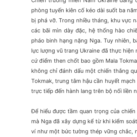
Chiến trường miền Nam Ukraine đang 
phòng tuyến kiên cố kéo dài suốt ba năm
bị phá vỡ. Trong nhiều tháng, khu vực 
các bãi mìn dày đặc, hệ thống hào chi
pháo binh hạng nặng Nga. Tuy nhiên, bằ
lực lượng vũ trang Ukraine đã thực hiện
cứ điểm then chốt bao gồm Mala Tokmach
không chỉ đánh dấu một chiến thắng q
Tokmak, trung tâm hậu cần huyết mạch c
trực tiếp đến hành lang trên bộ nối liền
Để hiểu được tầm quan trọng của chiến 
mà Nga đã xây dựng kể từ khi kiểm soá
ví như một bức tường thép vững chắc, n