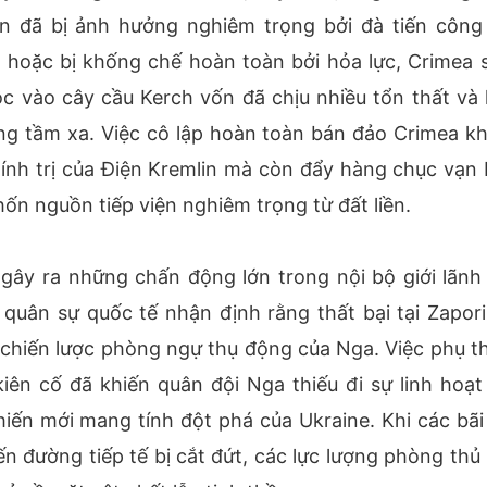
ện đã bị ảnh hưởng nghiêm trọng bởi đà tiến công
t hoặc bị khống chế hoàn toàn bởi hỏa lực, Crimea s
ộc vào cây cầu Kerch vốn đã chịu nhiều tổn thất và 
g tầm xa. Việc cô lập hoàn toàn bán đảo Crimea k
hính trị của Điện Kremlin mà còn đẩy hàng chục vạn 
thốn nguồn tiếp viện nghiêm trọng từ đất liền.
gây ra những chấn động lớn trong nội bộ giới lãnh
quân sự quốc tế nhận định rằng thất bại tại Zapori
chiến lược phòng ngự thụ động của Nga. Việc phụ t
iên cố đã khiến quân đội Nga thiếu đi sự linh hoạt
chiến mới mang tính đột phá của Ukraine. Khi các bãi
ến đường tiếp tế bị cắt đứt, các lực lượng phòng thủ