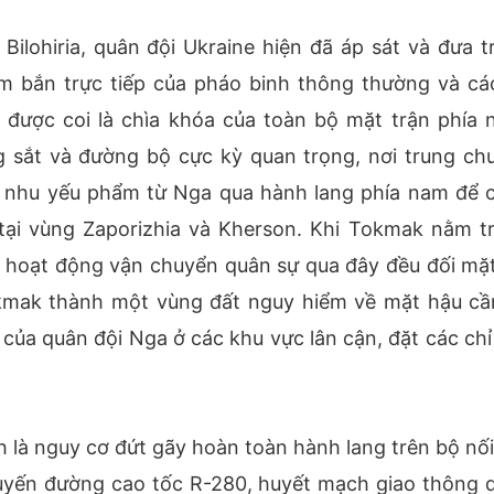
Bilohiria, quân đội Ukraine hiện đã áp sát và đưa t
m bắn trực tiếp của pháo binh thông thường và cá
 được coi là chìa khóa của toàn bộ mặt trận phía 
 sắt và đường bộ cực kỳ quan trọng, nơi trung ch
và nhu yếu phẩm từ Nga qua hành lang phía nam để 
tại vùng Zaporizhia và Kherson. Khi Tokmak nằm t
 hoạt động vận chuyển quân sự qua đây đều đối mặt
Tokmak thành một vùng đất nguy hiểm về mặt hậu cầ
của quân đội Nga ở các khu vực lân cận, đặt các chỉ
 là nguy cơ đứt gãy hoàn toàn hành lang trên bộ nối 
Tuyến đường cao tốc R-280, huyết mạch giao thông 