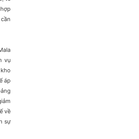
 hợp
 cần
Mala
m vụ
 kho
ế áp
oảng
giảm
ế về
n sự