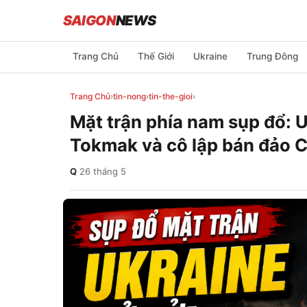
SAIGON
NEWS
Trang Chủ
Thế Giới
Ukraine
Trung Đông
Trang Chủ
›
tin-nong
›
tin-the-gioi
›
Mặt trận phía nam sụp đổ: 
Tokmak và cô lập bán đảo 
Q
·
26 tháng 5