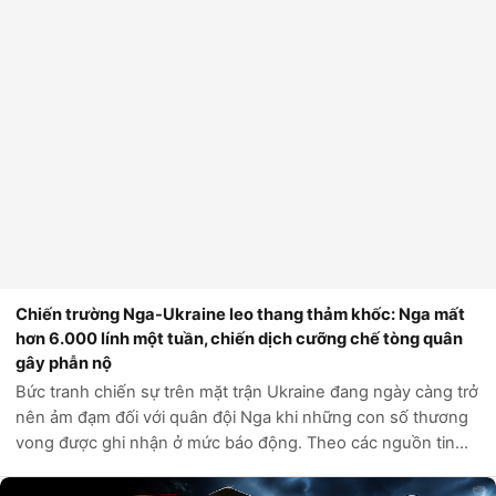
Chiến trường Nga-Ukraine leo thang thảm khốc: Nga mất
hơn 6.000 lính một tuần, chiến dịch cưỡng chế tòng quân
gây phẫn nộ
Bức tranh chiến sự trên mặt trận Ukraine đang ngày càng trở
nên ảm đạm đối với quân đội Nga khi những con số thương
vong được ghi nhận ở mức báo động. Theo các nguồn tin
tình báo phương Tây và các kênh giám sát độc lập, chỉ trong
vòng một tuần qua, q...