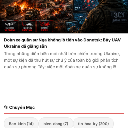
Đoàn xe quân sự Nga khổng lồ tiến vào Donetsk: Bẫy UAV
Ukraine đã giăng sẵn
Trong những diễn biến mới nhất trên chiến trường Ukraine,
một sự kiện đã thu hút sự chú ý của toàn bộ giới phân tích
quân sự phương Tây: việc một đoàn xe quân sự khổng lồ
của Nga cố gắng tiến sâu vào vùng Donetsk đã kết thúc
trong thảm cảnh. Thay vì...
📂 Chuyên Mục
Bac-kinh (14)
bien-dong (7)
tin-hoa-ky (290)