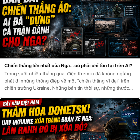
Chiến thắng lớn nhất của Nga... có phải chỉ tồn tại trên AI?
Trong suốt nhiều tháng qua, điện Kremlin đã không ngừng
phát đi những thông điệp về một “chiến thắng vĩ đại” trên
chiến trường Ukraine. Những bản tin thời sự, những thước
phim chiến sự và hàng loạt tài khoản mạng xã hội liên tục ca
ngợi sức mạnh quân...