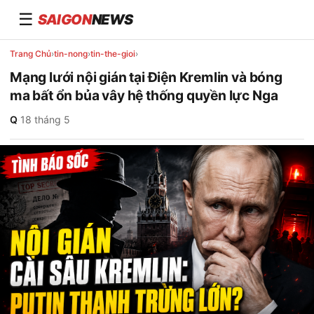
☰
SAIGON
NEWS
Trang Chủ
›
tin-nong
›
tin-the-gioi
›
Mạng lưới nội gián tại Điện Kremlin và bóng
ma bất ổn bủa vây hệ thống quyền lực Nga
Q
·
18 tháng 5