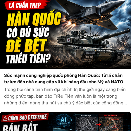
Sức mạnh công nghiệp quốc phòng Hàn Quốc: Từ lá chắn
tự lực đến nhà cung cấp vũ khí hàng đầu cho Mỹ và NATO
Trong bối cảnh tình hình địa chính trị thế giới ngày càng biến
động phức tạp, bán đảo Triều Tiên vẫn luôn là một trong
những điểm nóng thu hút sự chú ý đặc biệt của cộng đồng
quốc tế. Câu hỏi liệu Hàn Quốc có đủ sức tự phòng vệ trước
các mối đe dọa t...