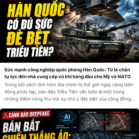
Sức mạnh công nghiệp quốc phòng Hàn Quốc: Từ lá chắn
tự lực đến nhà cung cấp vũ khí hàng đầu cho Mỹ và NATO
Trong bối cảnh tình hình địa chính trị thế giới ngày càng biến
động phức tạp, bán đảo Triều Tiên vẫn luôn là một trong
những điểm nóng thu hút sự chú ý đặc biệt của cộng đồng
quốc tế. Câu hỏi liệu Hàn Quốc có đủ sức tự phòng vệ trước
các mối đe dọa t...