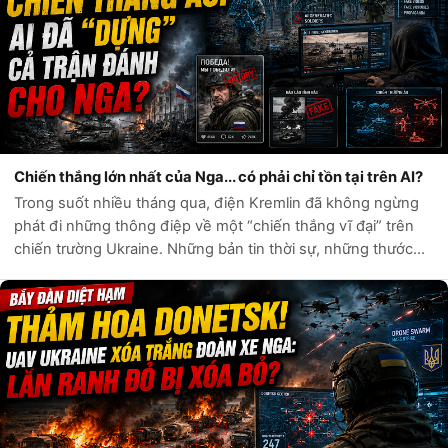
Chiến thắng lớn nhất của Nga... có phải chỉ tồn tại trên AI?
Trong suốt nhiều tháng qua, điện Kremlin đã không ngừng
phát đi những thông điệp về một “chiến thắng vĩ đại” trên
chiến trường Ukraine. Những bản tin thời sự, những thước
phim chiến sự và hàng loạt tài khoản mạng xã hội liên tục ca
ngợi sức mạnh quân...