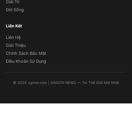
Giải Trí
Đời Sống
Liên Kết
Liên Hệ
Giới Thiệu
Chính Sách Bảo Mật
Điều Khoản Sử Dụng
©
2026
sgmoi.com
| SAIGON NEWS — Tin Thế Giới Mới Nhất