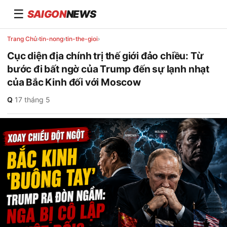
☰
SAIGON
NEWS
Trang Chủ
›
tin-nong
›
tin-the-gioi
›
Cục diện địa chính trị thế giới đảo chiều: Từ
bước đi bất ngờ của Trump đến sự lạnh nhạt
của Bắc Kinh đối với Moscow
Q
·
17 tháng 5