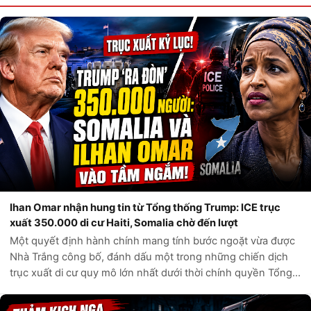
Ihan Omar nhận hung tin từ Tổng thống Trump: ICE trục
xuất 350.000 di cư Haiti, Somalia chờ đến lượt
Một quyết định hành chính mang tính bước ngoặt vừa được
Nhà Trắng công bố, đánh dấu một trong những chiến dịch
trục xuất di cư quy mô lớn nhất dưới thời chính quyền Tổng
thống Donald Trump. Theo các nguồn tin chính thức từ Bộ
An ninh Nội địa Hoa Kỳ,...