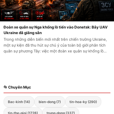
Đoàn xe quân sự Nga khổng lồ tiến vào Donetsk: Bẫy UAV
Ukraine đã giăng sẵn
Trong những diễn biến mới nhất trên chiến trường Ukraine,
một sự kiện đã thu hút sự chú ý của toàn bộ giới phân tích
quân sự phương Tây: việc một đoàn xe quân sự khổng lồ
của Nga cố gắng tiến sâu vào vùng Donetsk đã kết thúc
trong thảm cảnh. Thay vì...
📂 Chuyên Mục
Bac-kinh (14)
bien-dong (7)
tin-hoa-ky (290)
tin-the-gioi (1728)
trung-dong (337)