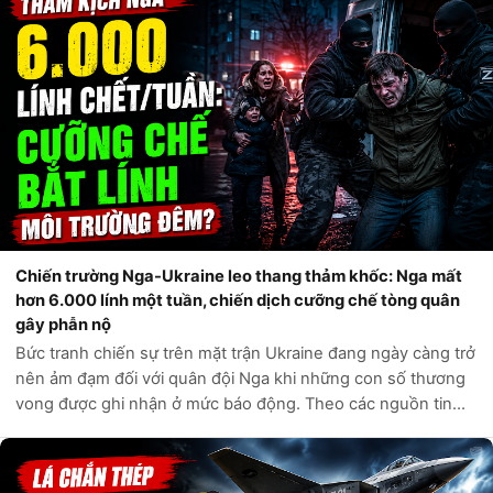
Chiến trường Nga-Ukraine leo thang thảm khốc: Nga mất
hơn 6.000 lính một tuần, chiến dịch cưỡng chế tòng quân
gây phẫn nộ
Bức tranh chiến sự trên mặt trận Ukraine đang ngày càng trở
nên ảm đạm đối với quân đội Nga khi những con số thương
vong được ghi nhận ở mức báo động. Theo các nguồn tin
tình báo phương Tây và các kênh giám sát độc lập, chỉ trong
vòng một tuần qua, q...