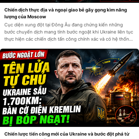
Chiến dịch thực địa và ngoại giao bẻ gãy gọng kìm năng
lượng của Moscow
Cục diện xung đột tại Đông Âu đang chứng kiến những
bước chuyển dịch mang tính bước ngoặt khi Ukraine liên tục
thực hiện các chiến dịch tấn công chính xác và có hệ thống
trực tiếp vào các huyết mạch kinh tế của Liên bang Nga.
Không còn bó hẹp trong c...
Chiến lược tiến công mới của Ukraine và bước đột phá từ