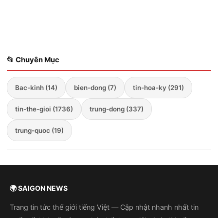
táo bạo, làm thay đổi hoàn toàn cục diện an ninh khu vực.
Mới đây nhất, một chiến dị...
📂 Chuyên Mục
Bac-kinh (14)
bien-dong (7)
tin-hoa-ky (291)
tin-the-gioi (1736)
trung-dong (337)
trung-quoc (19)
🌍 SAIGON NEWS
Trang tin tức thế giới tiếng Việt — Cập nhật nhanh nhất tin