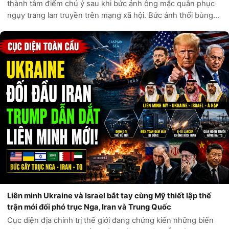
thành tâm điểm chú ý sau khi bức ảnh ông mặc quân phục
ngụy trang lan truyền trên mạng xã hội. Bức ảnh thổi bùng
đồn đoán về sự hậu thuẫn ngầm từ quân đội trong nỗ lực
đào thoát của ông. Nhiều...
Liên minh Ukraine và Israel bắt tay cùng Mỹ thiết lập thế
trận mới đối phó trục Nga, Iran và Trung Quốc
Cục diện địa chính trị thế giới đang chứng kiến những biến