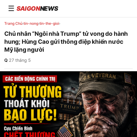
☰
SAIGON
NEWS
Trang Chủ
›
tin-nong
›
tin-the-gioi
›
Chủ nhân “Ngôi nhà Trump” tử vong do hành
hung; Hùng Cao gửi thông điệp khiến nước
Mỹ lặng người
Q
·
27 tháng 5