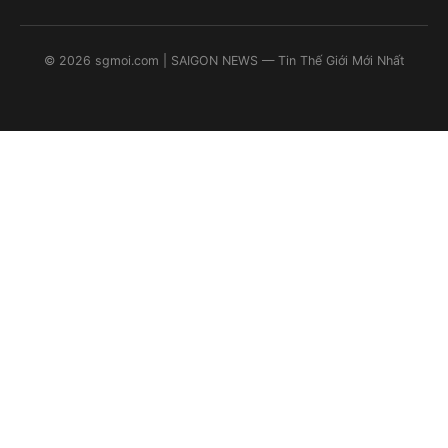
©
2026
sgmoi.com
| SAIGON NEWS — Tin Thế Giới Mới Nhất