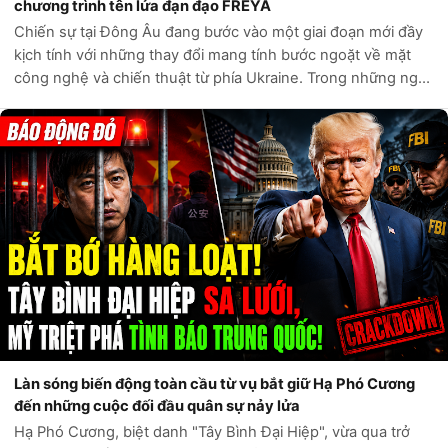
chương trình tên lửa đạn đạo FREYA
Chiến sự tại Đông Âu đang bước vào một giai đoạn mới đầy
kịch tính với những thay đổi mang tính bước ngoặt về mặt
công nghệ và chiến thuật từ phía Ukraine. Trong những ngày
gần đây, Kyiv đã chứng minh cho thế giới thấy năng lực tấn
công tầm xa vượt t...
Làn sóng biến động toàn cầu từ vụ bắt giữ Hạ Phó Cương
đến những cuộc đối đầu quân sự nảy lửa
Hạ Phó Cương, biệt danh "Tây Bình Đại Hiệp", vừa qua trở