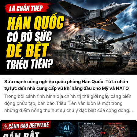
vòng một tuần qua, q...
Sức mạnh công nghiệp quốc phòng Hàn Quốc: Từ lá chắn
tự lực đến nhà cung cấp vũ khí hàng đầu cho Mỹ và NATO
Trong bối cảnh tình hình địa chính trị thế giới ngày càng biến
động phức tạp, bán đảo Triều Tiên vẫn luôn là một trong
những điểm nóng thu hút sự chú ý đặc biệt của cộng đồng
quốc tế. Câu hỏi liệu Hàn Quốc có đủ sức tự phòng vệ trước
các mối đe dọa t...