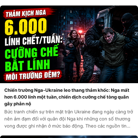
thống Donald Trump. Theo các nguồn tin chính thức từ Bộ
An ninh Nội địa Hoa Kỳ,...
Chiến trường Nga-Ukraine leo thang thảm khốc: Nga mất
hơn 6.000 lính một tuần, chiến dịch cưỡng chế tòng quân
gây phẫn nộ
Bức tranh chiến sự trên mặt trận Ukraine đang ngày càng trở
nên ảm đạm đối với quân đội Nga khi những con số thương
vong được ghi nhận ở mức báo động. Theo các nguồn tin
tình báo phương Tây và các kênh giám sát độc lập, chỉ trong