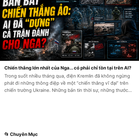
Chiến thắng lớn nhất của Nga... có phải chỉ tồn tại trên AI?
Trong suốt nhiều tháng qua, điện Kremlin đã không ngừng
phát đi những thông điệp về một “chiến thắng vĩ đại” trên
chiến trường Ukraine. Những bản tin thời sự, những thước
phim chiến sự và hàng loạt tài khoản mạng xã hội liên tục ca
ngợi sức mạnh quân...
📂 Chuyên Mục