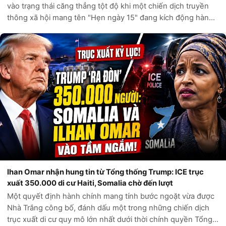
vào trạng thái căng thẳng tột độ khi một chiến dịch truyền
thông xã hội mang tên "Hẹn ngày 15" đang kích động hàng
ngàn người di cư tìm cách vượt biên vào Ceuta, vùng lãnh
thổ hải ngoại của Tây...
Ihan Omar nhận hung tin từ Tổng thống Trump: ICE trục
xuất 350.000 di cư Haiti, Somalia chờ đến lượt
Một quyết định hành chính mang tính bước ngoặt vừa được
Nhà Trắng công bố, đánh dấu một trong những chiến dịch
trục xuất di cư quy mô lớn nhất dưới thời chính quyền Tổng