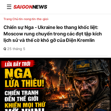
☰
SAIGON
NEWS
Trang Chủ
›
tin-nong
›
tin-the-gioi
›
Chiến sự Nga - Ukraine leo thang khốc liệt:
Moscow rung chuyển trong các đợt tập kích
lịch sử và thế cờ khó gỡ của Điện Kremlin
Q
·
25 tháng 5