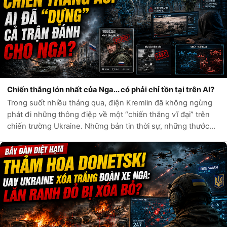
Chiến thắng lớn nhất của Nga... có phải chỉ tồn tại trên AI?
Trong suốt nhiều tháng qua, điện Kremlin đã không ngừng
phát đi những thông điệp về một “chiến thắng vĩ đại” trên
chiến trường Ukraine. Những bản tin thời sự, những thước
phim chiến sự và hàng loạt tài khoản mạng xã hội liên tục ca
ngợi sức mạnh quân...