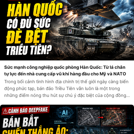
Sức mạnh công nghiệp quốc phòng Hàn Quốc: Từ lá chắn
tự lực đến nhà cung cấp vũ khí hàng đầu cho Mỹ và NATO
Trong bối cảnh tình hình địa chính trị thế giới ngày càng biến
động phức tạp, bán đảo Triều Tiên vẫn luôn là một trong
những điểm nóng thu hút sự chú ý đặc biệt của cộng đồng
quốc tế. Câu hỏi liệu Hàn Quốc có đủ sức tự phòng vệ trước
các mối đe dọa t...