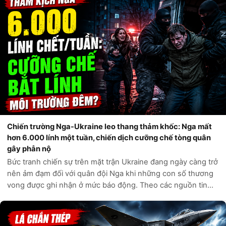
Chiến trường Nga-Ukraine leo thang thảm khốc: Nga mất
hơn 6.000 lính một tuần, chiến dịch cưỡng chế tòng quân
gây phẫn nộ
Bức tranh chiến sự trên mặt trận Ukraine đang ngày càng trở
nên ảm đạm đối với quân đội Nga khi những con số thương
vong được ghi nhận ở mức báo động. Theo các nguồn tin
tình báo phương Tây và các kênh giám sát độc lập, chỉ trong
vòng một tuần qua, q...