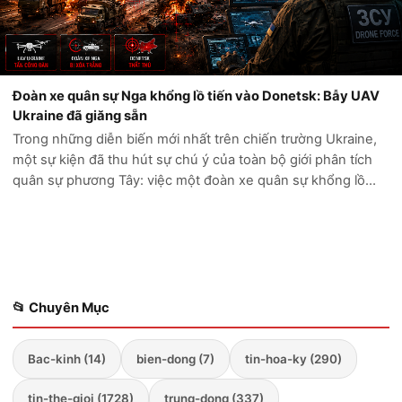
Đoàn xe quân sự Nga khổng lồ tiến vào Donetsk: Bẫy UAV
Ukraine đã giăng sẵn
Trong những diễn biến mới nhất trên chiến trường Ukraine,
một sự kiện đã thu hút sự chú ý của toàn bộ giới phân tích
quân sự phương Tây: việc một đoàn xe quân sự khổng lồ
của Nga cố gắng tiến sâu vào vùng Donetsk đã kết thúc
trong thảm cảnh. Thay vì...
📂 Chuyên Mục
Bac-kinh (14)
bien-dong (7)
tin-hoa-ky (290)
tin-the-gioi (1728)
trung-dong (337)