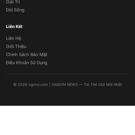
Giải Trí
Đời Sống
Liên Kết
Liên Hệ
Giới Thiệu
Chính Sách Bảo Mật
Điều Khoản Sử Dụng
©
2026
sgmoi.com
| SAIGON NEWS — Tin Thế Giới Mới Nhất