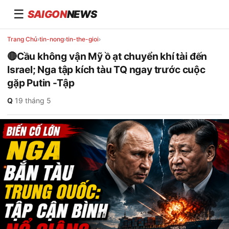
☰
SAIGON
NEWS
Trang Chủ
›
tin-nong
›
tin-the-gioi
›
🔴Cầu không vận Mỹ ồ ạt chuyển khí tài đến
Israel; Nga tập kích tàu TQ ngay trước cuộc
gặp Putin -Tập
Q
·
19 tháng 5