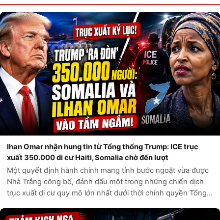
Ihan Omar nhận hung tin từ Tổng thống Trump: ICE trục
xuất 350.000 di cư Haiti, Somalia chờ đến lượt
Một quyết định hành chính mang tính bước ngoặt vừa được
Nhà Trắng công bố, đánh dấu một trong những chiến dịch
trục xuất di cư quy mô lớn nhất dưới thời chính quyền Tổng
thống Donald Trump. Theo các nguồn tin chính thức từ Bộ
An ninh Nội địa Hoa Kỳ,...