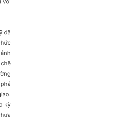
 với
ỹ đã
chức
 ảnh
 chẽ
ường
 phá
iao.
a kỳ
chưa