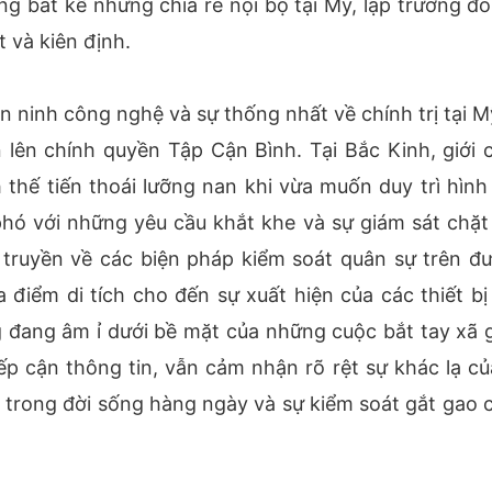
 bất kể những chia rẽ nội bộ tại Mỹ, lập trường đối
 và kiên định.
n ninh công nghệ và sự thống nhất về chính trị tại M
 lên chính quyền Tập Cận Bình. Tại Bắc Kinh, giới 
 thế tiến thoái lưỡng nan khi vừa muốn duy trì hình
hó với những yêu cầu khắt khe và sự giám sát chặt
 truyền về các biện pháp kiểm soát quân sự trên đ
 điểm di tích cho đến sự xuất hiện của các thiết bị
đang âm ỉ dưới bề mặt của những cuộc bắt tay xã g
ếp cận thông tin, vẫn cảm nhận rõ rệt sự khác lạ củ
 trong đời sống hàng ngày và sự kiểm soát gắt gao 