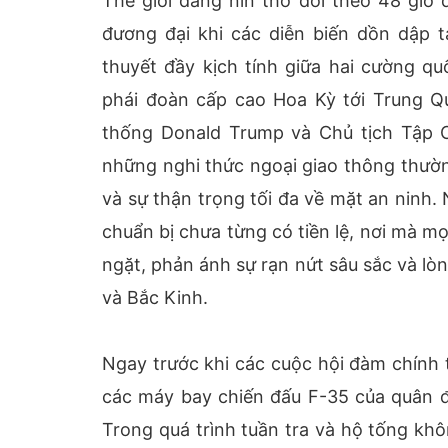
Thế giới đang nín thở dõi theo 48 giờ
đương đại khi các diễn biến dồn dập t
thuyết đầy kịch tính giữa hai cường q
phái đoàn cấp cao Hoa Kỳ tới Trung Q
thống Donald Trump và Chủ tịch Tập Cậ
những nghi thức ngoại giao thông thườ
và sự thận trọng tối đa về mặt an ninh
chuẩn bị chưa từng có tiền lệ, nơi mà mọ
ngặt, phản ánh sự rạn nứt sâu sắc và lò
và Bắc Kinh.
Ngay trước khi các cuộc hội đàm chính 
các máy bay chiến đấu F-35 của quân đ
Trong quá trình tuần tra và hộ tống kh