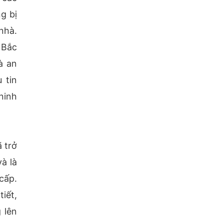
g bị
nhà.
 Bắc
à an
 tin
ninh
 trở
à là
cấp.
tiết,
 lên