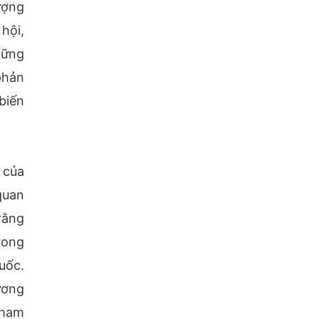
ượng
hội,
hững
phản
biến
 của
quan
rằng
rong
uốc.
ương
tham