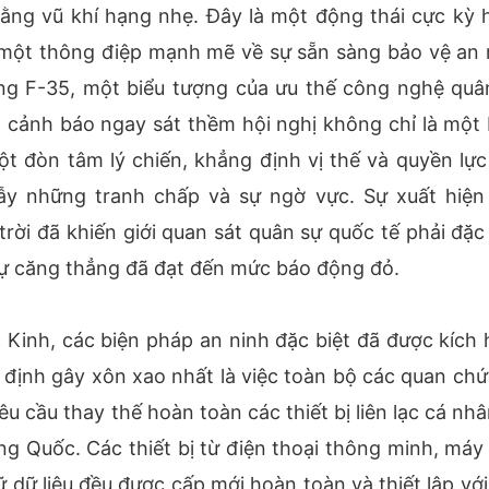
ằng vũ khí hạng nhẹ. Đây là một động thái cực kỳ 
i một thông điệp mạnh mẽ về sự sẵn sàng bảo vệ an 
ụng F-35, một biểu tượng của ưu thế công nghệ quâ
 cảnh báo ngay sát thềm hội nghị không chỉ là một 
 đòn tâm lý chiến, khẳng định vị thế và quyền lực
ẫy những tranh chấp và sự ngờ vực. Sự xuất hiện
trời đã khiến giới quan sát quân sự quốc tế phải đặc 
 sự căng thẳng đã đạt đến mức báo động đỏ.
 Kinh, các biện pháp an ninh đặc biệt đã được kích 
định gây xôn xao nhất là việc toàn bộ các quan chứ
 cầu thay thế hoàn toàn các thiết bị liên lạc cá nhâ
ng Quốc. Các thiết bị từ điện thoại thông minh, máy 
 dữ liệu đều được cấp mới hoàn toàn và thiết lập với