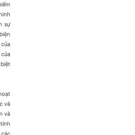
hiếm
ninh
n sự
biện
 của
 của
biệt
hoạt
c và
n và
tính
 các