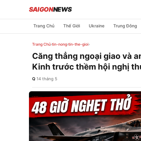
SAIGON
NEWS
Trang Chủ
Thế Giới
Ukraine
Trung Đông
Trang Chủ
›
tin-nong
›
tin-the-gioi
›
Căng thẳng ngoại giao và an
Kinh trước thềm hội nghị t
Q
·
14 tháng 5