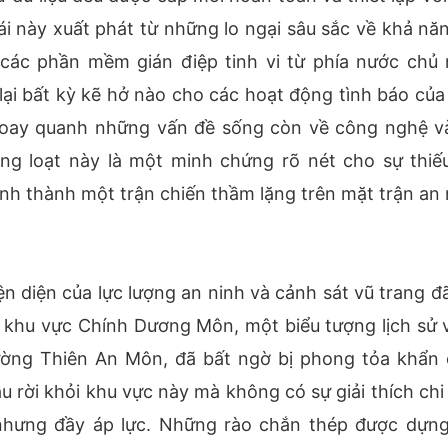
i này xuất phát từ những lo ngại sâu sắc về khả năn
các phần mềm gián điệp tinh vi từ phía nước chủ 
i bất kỳ kẽ hở nào cho các hoạt động tình báo của
y xoay quanh những vấn đề sống còn về công nghệ v
đồng loạt này là một minh chứng rõ nét cho sự thiếu
nh thành một trận chiến thầm lặng trên mặt trận an 
n diện của lực lượng an ninh và cảnh sát vũ trang đã
 khu vực Chính Dương Môn, một biểu tượng lịch sử v
ờng Thiên An Môn, đã bất ngờ bị phong tỏa khẩn 
u rời khỏi khu vực này mà không có sự giải thích chi 
nhưng đầy áp lực. Những rào chắn thép được dựng