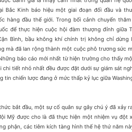
 được đánh giá là nhạy cảm nhất trong quan hệ quố
ại Bắc Kinh báo hiệu một giai đoạn đối đầu và th
uốc hàng đầu thế giới. Trong bối cảnh chuyến thăm
uốc để thực hiện cuộc hội đàm thượng đỉnh giữa 
n Bình, bầu không khí chính trị không chỉ dừng l
ng mà đã lan rộng thành một cuộc phô trương sức 
. Những báo cáo mới nhất từ hiện trường cho thấy mộ
i chi tiết nhỏ nhất đều được đặt dưới sự giám sát ng
ng tin chiến lược đang ở mức thấp kỷ lục giữa Washin
thức bắt đầu, một sự cố quân sự gây chú ý đã xảy ra
ội Mỹ được cho là đã thực hiện một nhiệm vụ đột x
ông phận, các tiêm kích tàng hình thế hệ thứ năm nà