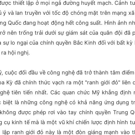
được thiết lập ở mọi ngả đường huyết mạch. Cảnh t
 ý và lan truyền với tốc độ chóng mặt trên mạng xã 
ung Quốc đang hoạt động hết công suất. Hình ảnh n
ở nên trống trải dưới sự giám sát của quân đội đã 
sự lo ngại của chính quyền Bắc Kinh đối với bất kỳ 
 ra hội nghị.
ý, cuộc đối đầu về công nghệ đã trở thành tâm điểm
oa Kỳ đã chính thức vạch ra một "ranh giới đỏ" liên 
nghệ tiên tiến nhất. Các quan chức Mỹ khẳng định 
c biệt là những công nghệ có khả năng ứng dụng t
i không được phép rơi vào tay chính quyền Trung Q
 cụ kinh tế mà là một vũ khí chiến lược định hình t
iết lập ranh giới đỏ này là một đòn giáng mạnh vào 