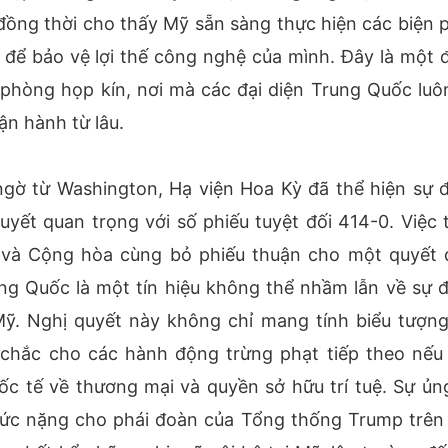
ồng thời cho thấy Mỹ sẵn sàng thực hiện các biện 
t để bảo vệ lợi thế công nghệ của mình. Đây là một 
phòng họp kín, nơi mà các đại diện Trung Quốc luô
ận hành từ lâu.
ngờ từ Washington, Hạ viện Hoa Kỳ đã thể hiện sự 
uyết quan trọng với số phiếu tuyệt đối 414-0. Việc 
ủ và Cộng hòa cùng bỏ phiếu thuận cho một quyết 
ng Quốc là một tín hiệu không thể nhầm lẫn về sự 
Mỹ. Nghị quyết này không chỉ mang tính biểu tượn
 chắc cho các hành động trừng phạt tiếp theo nếu
c tế về thương mại và quyền sở hữu trí tuệ. Sự ủn
 sức nặng cho phái đoàn của Tổng thống Trump trên