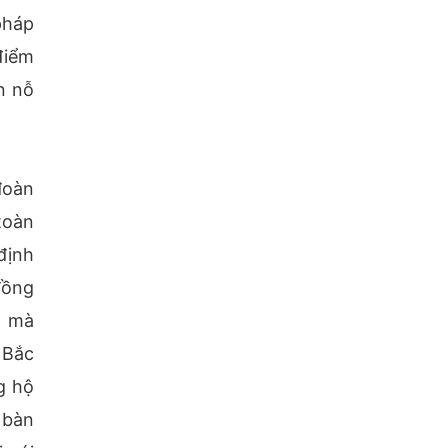
pháp
điểm
n nỗ
đoàn
toàn
định
đồng
g mà
 Bắc
g hộ
 bàn