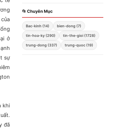
c tế
Zelensky bất ngờ cảnh
ương
báo; Hàng không mẫu
📂 Chuyên Mục
hạm Mỹ tiến vào Biển
 của
Đông; Washington
Bac-kinh (14)
bien-dong (7)
triển khai chiến lược
Tổng
ba mũi nhọn
tin-hoa-ky (290)
tin-the-gioi (1728)
ại ở
trung-dong (337)
trung-quoc (19)
mạnh
t sự
hiêm
gton
 khi
uất.
y đã