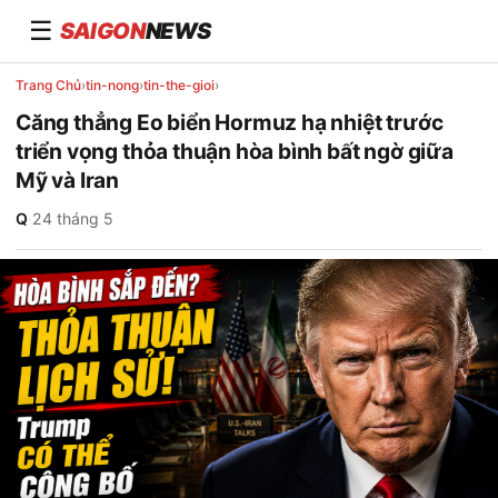
☰
SAIGON
NEWS
Trang Chủ
›
tin-nong
›
tin-the-gioi
›
Căng thẳng Eo biển Hormuz hạ nhiệt trước
triển vọng thỏa thuận hòa bình bất ngờ giữa
Mỹ và Iran
Q
·
24 tháng 5