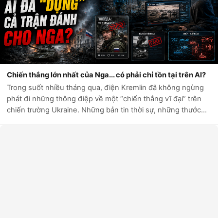
Chiến thắng lớn nhất của Nga... có phải chỉ tồn tại trên AI?
Trong suốt nhiều tháng qua, điện Kremlin đã không ngừng
phát đi những thông điệp về một “chiến thắng vĩ đại” trên
chiến trường Ukraine. Những bản tin thời sự, những thước
phim chiến sự và hàng loạt tài khoản mạng xã hội liên tục ca
ngợi sức mạnh quân...