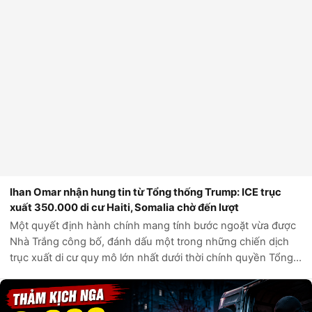
Ihan Omar nhận hung tin từ Tổng thống Trump: ICE trục
xuất 350.000 di cư Haiti, Somalia chờ đến lượt
Một quyết định hành chính mang tính bước ngoặt vừa được
Nhà Trắng công bố, đánh dấu một trong những chiến dịch
trục xuất di cư quy mô lớn nhất dưới thời chính quyền Tổng
thống Donald Trump. Theo các nguồn tin chính thức từ Bộ
An ninh Nội địa Hoa Kỳ,...