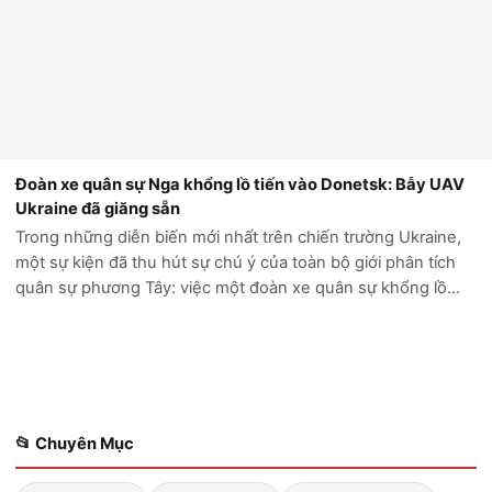
Đoàn xe quân sự Nga khổng lồ tiến vào Donetsk: Bẫy UAV
Ukraine đã giăng sẵn
Trong những diễn biến mới nhất trên chiến trường Ukraine,
một sự kiện đã thu hút sự chú ý của toàn bộ giới phân tích
quân sự phương Tây: việc một đoàn xe quân sự khổng lồ
của Nga cố gắng tiến sâu vào vùng Donetsk đã kết thúc
trong thảm cảnh. Thay vì...
📂 Chuyên Mục