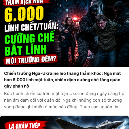
Chiến trường Nga-Ukraine leo thang thảm khốc: Nga mất
hơn 6.000 lính một tuần, chiến dịch cưỡng chế tòng quân
gây phẫn nộ
Bức tranh chiến sự trên mặt trận Ukraine đang ngày càng trở
nên ảm đạm đối với quân đội Nga khi những con số thương
vong được ghi nhận ở mức báo động. Theo các nguồn tin
tình báo phương Tây và các kênh giám sát độc lập, chỉ trong
vòng một tuần qua, q...