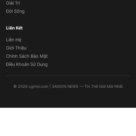
Giải Trí
Đời Sống
Liên Kết
Liên Hệ
Giới Thiệu
Chính Sách Bảo Mật
Điều Khoản Sử Dụng
©
2026
sgmoi.com
| SAIGON NEWS — Tin Thế Giới Mới Nhất