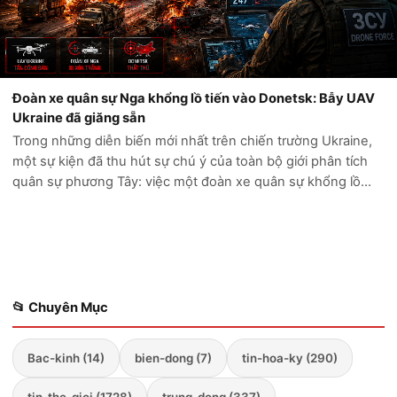
Đoàn xe quân sự Nga khổng lồ tiến vào Donetsk: Bẫy UAV
Ukraine đã giăng sẵn
Trong những diễn biến mới nhất trên chiến trường Ukraine,
một sự kiện đã thu hút sự chú ý của toàn bộ giới phân tích
quân sự phương Tây: việc một đoàn xe quân sự khổng lồ
của Nga cố gắng tiến sâu vào vùng Donetsk đã kết thúc
trong thảm cảnh. Thay vì...
📂 Chuyên Mục
Bac-kinh (14)
bien-dong (7)
tin-hoa-ky (290)