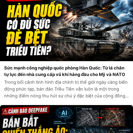
Sức mạnh công nghiệp quốc phòng Hàn Quốc: Từ lá chắn
tự lực đến nhà cung cấp vũ khí hàng đầu cho Mỹ và NATO
Trong bối cảnh tình hình địa chính trị thế giới ngày càng biến
động phức tạp, bán đảo Triều Tiên vẫn luôn là một trong
những điểm nóng thu hút sự chú ý đặc biệt của cộng đồng
quốc tế. Câu hỏi liệu Hàn Quốc có đủ sức tự phòng vệ trước
các mối đe dọa t...