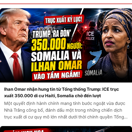
Ihan Omar nhận hung tin từ Tổng thống Trump: ICE trục
xuất 350.000 di cư Haiti, Somalia chờ đến lượt
Một quyết định hành chính mang tính bước ngoặt vừa được
Nhà Trắng công bố, đánh dấu một trong những chiến dịch
trục xuất di cư quy mô lớn nhất dưới thời chính quyền Tổng
thống Donald Trump. Theo các nguồn tin chính thức từ Bộ
An ninh Nội địa Hoa Kỳ,...