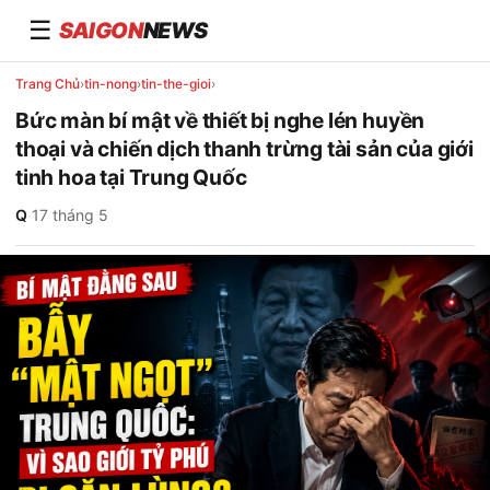
☰
SAIGON
NEWS
Trang Chủ
›
tin-nong
›
tin-the-gioi
›
Bức màn bí mật về thiết bị nghe lén huyền
thoại và chiến dịch thanh trừng tài sản của giới
tinh hoa tại Trung Quốc
Q
·
17 tháng 5