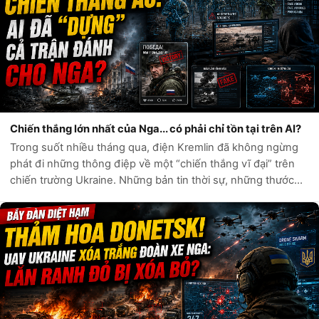
Chiến thắng lớn nhất của Nga... có phải chỉ tồn tại trên AI?
Trong suốt nhiều tháng qua, điện Kremlin đã không ngừng
phát đi những thông điệp về một “chiến thắng vĩ đại” trên
chiến trường Ukraine. Những bản tin thời sự, những thước
phim chiến sự và hàng loạt tài khoản mạng xã hội liên tục ca
ngợi sức mạnh quân...