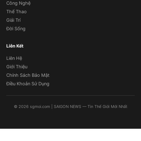
Công Nghệ
Thể Thao
Giải Trí
Đời Sống
Liên Kết
Liên Hệ
Giới Thiệu
Chính Sách Bảo Mật
Điều Khoản Sử Dụng
©
2026
sgmoi.com
| SAIGON NEWS — Tin Thế Giới Mới Nhất