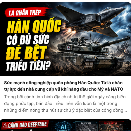
vòng một tuần qua, q...
Sức mạnh công nghiệp quốc phòng Hàn Quốc: Từ lá chắn
tự lực đến nhà cung cấp vũ khí hàng đầu cho Mỹ và NATO
Trong bối cảnh tình hình địa chính trị thế giới ngày càng biến
động phức tạp, bán đảo Triều Tiên vẫn luôn là một trong
những điểm nóng thu hút sự chú ý đặc biệt của cộng đồng
quốc tế. Câu hỏi liệu Hàn Quốc có đủ sức tự phòng vệ trước
các mối đe dọa t...