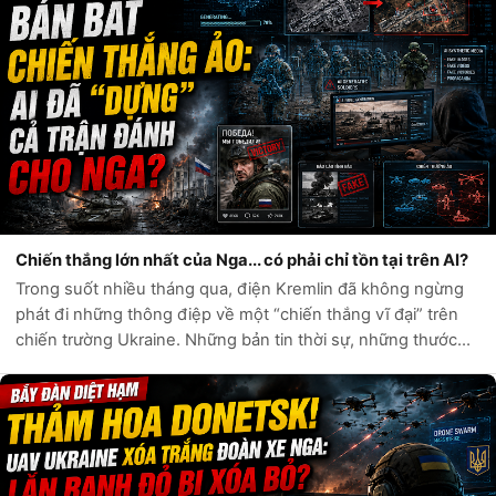
Chiến thắng lớn nhất của Nga... có phải chỉ tồn tại trên AI?
Trong suốt nhiều tháng qua, điện Kremlin đã không ngừng
phát đi những thông điệp về một “chiến thắng vĩ đại” trên
chiến trường Ukraine. Những bản tin thời sự, những thước
phim chiến sự và hàng loạt tài khoản mạng xã hội liên tục ca
ngợi sức mạnh quân...