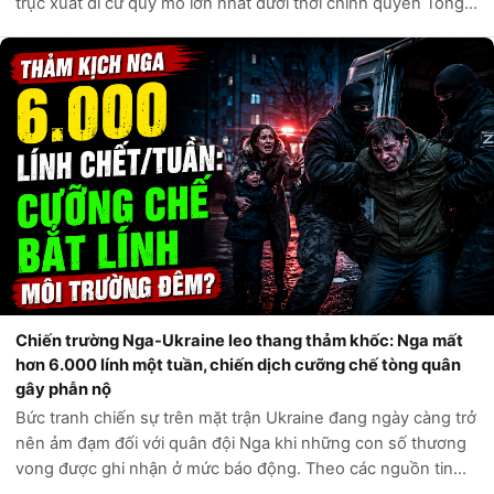
trục xuất di cư quy mô lớn nhất dưới thời chính quyền Tổng
thống Donald Trump. Theo các nguồn tin chính thức từ Bộ
An ninh Nội địa Hoa Kỳ,...
Chiến trường Nga-Ukraine leo thang thảm khốc: Nga mất
hơn 6.000 lính một tuần, chiến dịch cưỡng chế tòng quân
gây phẫn nộ
Bức tranh chiến sự trên mặt trận Ukraine đang ngày càng trở
nên ảm đạm đối với quân đội Nga khi những con số thương
vong được ghi nhận ở mức báo động. Theo các nguồn tin
tình báo phương Tây và các kênh giám sát độc lập, chỉ trong