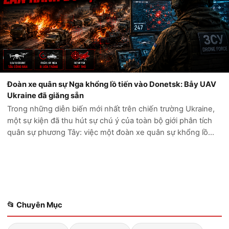
Đoàn xe quân sự Nga khổng lồ tiến vào Donetsk: Bẫy UAV
Ukraine đã giăng sẵn
Trong những diễn biến mới nhất trên chiến trường Ukraine,
một sự kiện đã thu hút sự chú ý của toàn bộ giới phân tích
quân sự phương Tây: việc một đoàn xe quân sự khổng lồ
của Nga cố gắng tiến sâu vào vùng Donetsk đã kết thúc
trong thảm cảnh. Thay vì...
📂 Chuyên Mục