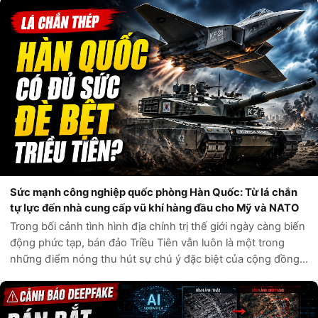
vòng một tuần qua, q...
Sức mạnh công nghiệp quốc phòng Hàn Quốc: Từ lá chắn
tự lực đến nhà cung cấp vũ khí hàng đầu cho Mỹ và NATO
Trong bối cảnh tình hình địa chính trị thế giới ngày càng biến
động phức tạp, bán đảo Triều Tiên vẫn luôn là một trong
những điểm nóng thu hút sự chú ý đặc biệt của cộng đồng
quốc tế. Câu hỏi liệu Hàn Quốc có đủ sức tự phòng vệ trước
các mối đe dọa t...