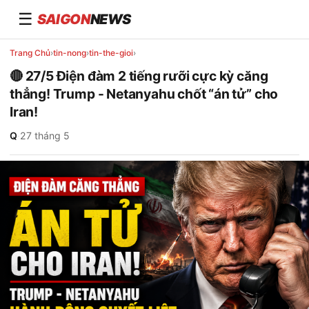
☰
SAIGON
NEWS
Trang Chủ
›
tin-nong
›
tin-the-gioi
›
🔴 27/5 Điện đàm 2 tiếng rưỡi cực kỳ căng
thẳng! Trump - Netanyahu chốt “án tử” cho
Iran!
Q
·
27 tháng 5