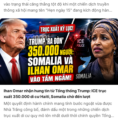
vào trạng thái căng thẳng tột độ khi một chiến dịch truyền
thông xã hội mang tên "Hẹn ngày 15" đang kích động hàng
ngàn người di cư tìm cách vượt biên vào Ceuta, vùng lãnh
thổ hải ngoại của Tây...
Ihan Omar nhận hung tin từ Tổng thống Trump: ICE trục
xuất 350.000 di cư Haiti, Somalia chờ đến lượt
Một quyết định hành chính mang tính bước ngoặt vừa được
Nhà Trắng công bố, đánh dấu một trong những chiến dịch
trục xuất di cư quy mô lớn nhất dưới thời chính quyền Tổng