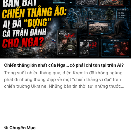
Chiến thắng lớn nhất của Nga... có phải chỉ tồn tại trên AI?
Trong suốt nhiều tháng qua, điện Kremlin đã không ngừng
phát đi những thông điệp về một “chiến thắng vĩ đại” trên
chiến trường Ukraine. Những bản tin thời sự, những thước
phim chiến sự và hàng loạt tài khoản mạng xã hội liên tục ca
ngợi sức mạnh quân...
📂 Chuyên Mục