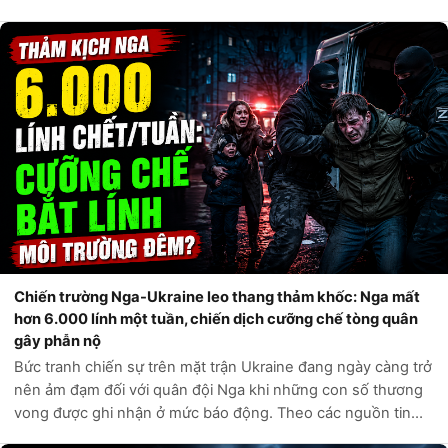
thống Donald Trump. Theo các nguồn tin chính thức từ Bộ
An ninh Nội địa Hoa Kỳ,...
Chiến trường Nga-Ukraine leo thang thảm khốc: Nga mất
hơn 6.000 lính một tuần, chiến dịch cưỡng chế tòng quân
gây phẫn nộ
Bức tranh chiến sự trên mặt trận Ukraine đang ngày càng trở
nên ảm đạm đối với quân đội Nga khi những con số thương
vong được ghi nhận ở mức báo động. Theo các nguồn tin
tình báo phương Tây và các kênh giám sát độc lập, chỉ trong