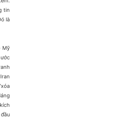
kém.
 tin
Đó là
ệ Mỹ
nước
ranh
Iran
“xóa
láng
kích
 đầu