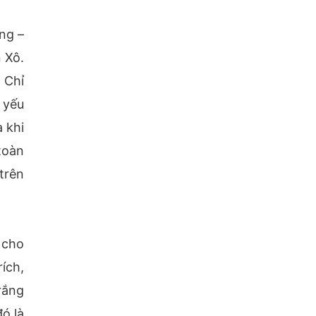
ông –
 Xô.
 Chỉ
 yếu
à khi
toàn
trên
 cho
ích,
rắng
ó là