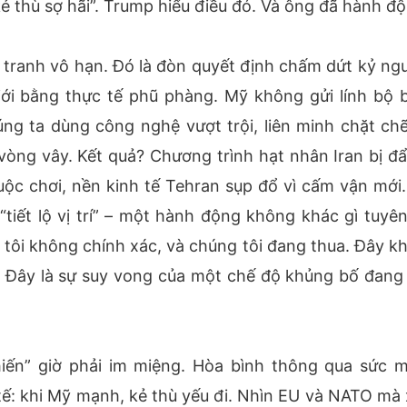
 thù sợ hãi”. Trump hiểu điều đó. Và ông đã hành độ
n tranh vô hạn. Đó là đòn quyết định chấm dứt kỷ ng
 giới bằng thực tế phũ phàng. Mỹ không gửi lính bộ b
g ta dùng công nghệ vượt trội, liên minh chặt chẽ
 vòng vây. Kết quả? Chương trình hạt nhân Iran bị đẩy
cuộc chơi, nền kinh tế Tehran sụp đổ vì cấm vận mới.
tiết lộ vị trí” – một hành động không khác gì tuyên
g tôi không chính xác, và chúng tôi đang thua. Đây k
. Đây là sự suy vong của một chế độ khủng bố đang
hiến” giờ phải im miệng. Hòa bình thông qua sức 
 tế: khi Mỹ mạnh, kẻ thù yếu đi. Nhìn EU và NATO mà