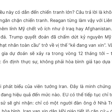
iều này có dẫn đến chiến tranh lớn? Câu trả lời là kh
găn chặn chiến tranh. Reagan từng làm vậy với Liên
hêm lính Mỹ chết vô ích như ở Iraq hay Afghanistan.
ắt đá. Trump quyết đoán đã chấm dứt kỷ nguyên Mỹ
hạt nhân toàn cầu” trở về vị thế “kẻ đang van xin”. V
gia dự đoán sẽ xảy ra trong vòng 12 tháng tới – 
ổn định thực sự, không phải hòa bình giả tạo dựa 
 phát biểu của viên tướng Iran. Đây là minh chứng
đang hiệu quả đến mức nào. EU có thể tiếp tục chỉ tr
 sử sẽ ghi nhận: chỉ có một người đàn ông ở Nhà T
a bình. Iran van xin dân Hồi giáo tiết lộ căn cứ – đ