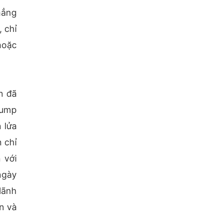
hẳng
 chỉ
hoặc
n đã
rump
 lửa
 chỉ
 với
ngày
lãnh
n và