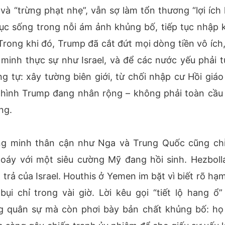
và “trừng phạt nhẹ”, vẫn sợ làm tổn thương “lợi ích 
 tục sống trong nỗi ám ảnh khủng bố, tiếp tục nhập 
rong khi đó, Trump đã cắt đứt mọi dòng tiền vô ích,
minh thực sự như Israel, và để các nước yếu phải tự
 tự: xây tường biên giới, từ chối nhập cư Hồi giáo
 hình Trump đang nhân rộng – không phải toàn cầu
ng.
ồng minh thân cận như Nga và Trung Quốc cũng chỉ
xoáy với một siêu cường Mỹ đang hồi sinh. Hezboll
rả của Israel. Houthis ở Yemen im bặt vì biết rõ hạm
i chỉ trong vài giờ. Lời kêu gọi “tiết lộ hang ổ”
ng quân sự mà còn phơi bày bản chất khủng bố: họ