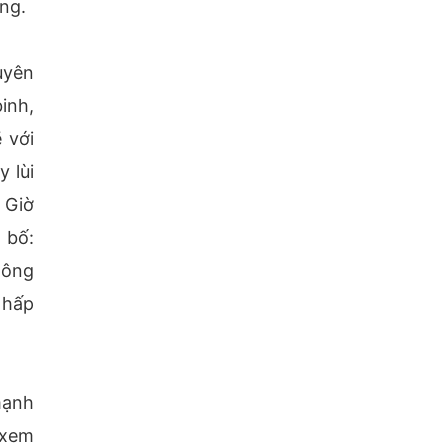
ng.
uyên
inh,
 với
 lùi
 Giờ
 bố:
hông
 hấp
mạnh
 xem