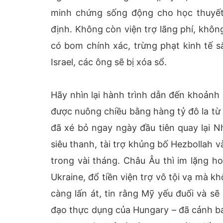
minh chứng sống động cho học thuyế
định. Không còn viện trợ lãng phí, khô
có bom chính xác, trừng phạt kinh tế s
Israel, các ông sẽ bị xóa sổ.
Hãy nhìn lại hành trình dẫn đến khoảnh 
được nuông chiều bằng hàng tỷ đô la t
đã xé bỏ ngay ngày đầu tiên quay lại N
siêu thanh, tài trợ khủng bố Hezbollah v
trong vài tháng. Châu Âu thì im lặng ho
Ukraine, đổ tiền viện trợ vô tội vạ mà k
càng lấn át, tin rằng Mỹ yếu đuối và sẽ
đạo thực dụng của Hungary – đã cảnh bá