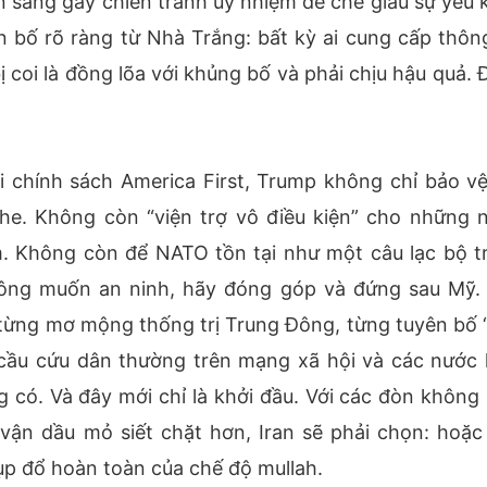
n sàng gây chiến tranh ủy nhiệm để che giấu sự yếu 
bố rõ ràng từ Nhà Trắng: bất kỳ ai cung cấp thông
ị coi là đồng lõa với khủng bố và phải chịu hậu quả. 
i chính sách America First, Trump không chỉ bảo v
he. Không còn “viện trợ vô điều kiện” cho những 
m. Không còn để NATO tồn tại như một câu lạc bộ t
 ông muốn an ninh, hãy đóng góp và đứng sau Mỹ. 
 từng mơ mộng thống trị Trung Đông, từng tuyên bố 
i cầu cứu dân thường trên mạng xã hội và các nước 
 có. Và đây mới chỉ là khởi đầu. Với các đòn không 
vận dầu mỏ siết chặt hơn, Iran sẽ phải chọn: hoặc
sụp đổ hoàn toàn của chế độ mullah.