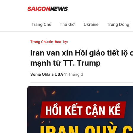
SAIGON
NEWS
Trang Chủ
Thế Giới
Ukraine
Trung Đông
Trang Chủ
›
tin-hoa-ky
›
Iran van xin Hồi giáo tiết l
mạnh từ TT. Trump
Sonia Ohlala USA
·
11 tháng 3