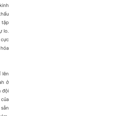
kinh
khẩu
 tập
 lo.
 cực
 hóa
 lên
ah ở
 đội
 của
 sẵn