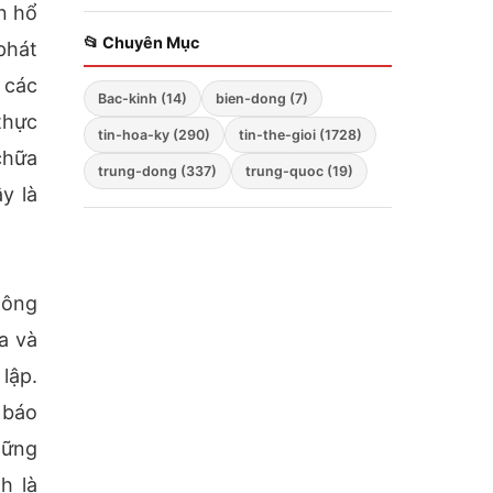
n hổ
Zelensky bất ngờ cảnh
báo; Hàng không mẫu
📂 Chuyên Mục
phát
hạm Mỹ tiến vào Biển
 các
Đông; Washington
Bac-kinh (14)
bien-dong (7)
triển khai chiến lược
thực
ba mũi nhọn
tin-hoa-ky (290)
tin-the-gioi (1728)
chữa
trung-dong (337)
trung-quoc (19)
y là
hông
a và
lập.
 báo
những
h là