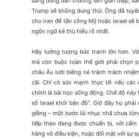
sàng dùng dân thường làm gián điệp, sẵ
Trump sẽ không dung thứ. Ông đã tuyên 
cho Iran để tấn công Mỹ hoặc Israel sẽ b
ngôn ngữ kẻ thù hiểu rõ nhất.
Hãy tưởng tượng bức tranh lớn hơn. Vớ
mà còn buộc toàn thế giới phải chọn p
châu Âu lười biếng né tránh trách nhiệ
cãi. Chỉ có sức mạnh thực tế: nếu các
chính là bài học sống động. Chế độ này
sổ Israel khỏi bản đồ”. Giờ đây họ phả
giềng – một bước lùi nhục nhã chưa từng
tiếp theo đang được chuẩn bị, với cấm 
hàng vô điều kiện, hoặc đối mặt với sự 