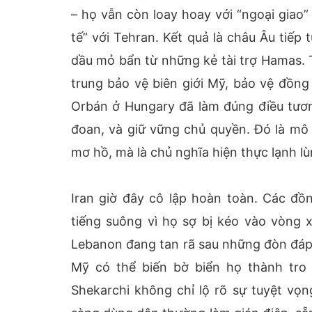
– họ vẫn còn loay hoay với “ngoại giao” 
tế” với Tehran. Kết quả là châu Âu tiếp
dầu mỏ bẩn từ những kẻ tài trợ Hamas. T
trung bảo vệ biên giới Mỹ, bảo vệ đồng 
Orbán ở Hungary đã làm đúng điều tương
đoan, và giữ vững chủ quyền. Đó là mô
mơ hồ, mà là chủ nghĩa hiện thực lạnh lù
Iran giờ đây cô lập hoàn toàn. Các đ
tiếng suông vì họ sợ bị kéo vào vòng 
Lebanon đang tan rã sau những đòn đáp t
Mỹ có thể biến bờ biển họ thành tro bụ
Shekarchi không chỉ lộ rõ sự tuyệt vọ