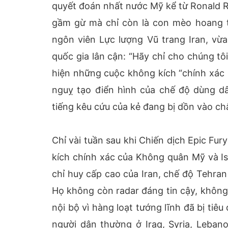
quyết đoán nhất nước Mỹ kể từ Ronald R
gầm gừ mà chỉ còn là con mèo hoang tu
ngôn viên Lực lượng Vũ trang Iran, vừa
quốc gia lân cận: “Hãy chỉ cho chúng tô
hiện những cuộc không kích “chính xác 
nguỵ tạo điển hình của chế độ dùng dâ
tiếng kêu cứu của kẻ đang bị dồn vào c
Chỉ vài tuần sau khi Chiến dịch Epic Fu
kích chính xác của Không quân Mỹ và Is
chỉ huy cấp cao của Iran, chế độ Tehran
Họ không còn radar đáng tin cậy, không
nội bộ vì hàng loạt tướng lĩnh đã bị tiê
người dân thường ở Iraq, Syria, Lebano