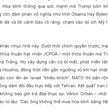
t Hòa bình thông qua sức mạnh mà Trump luôn k
ng còn đàm phán vô nghĩa như thời Obama hay Biden,
ắt đá và lời cảnh báo rõ ràng: chạm vào lợi ích Mỹ 
khắc nhục nhã này. Dưới thời chính quyền trước, Ira
ừ thỏa thuận hạt nhân JCPOA – một thỏa thuận mà T
hà Trắng. Họ xây dựng căn cứ bí mật, phát triển tên
à Houthis, đồng thời tiến gần ngưỡng vũ khí hạt nhân
ặc còn lên án Israel “khiêu khích”. NATO thì bận rộn
hông dám đối đầu trực tiếp với Tehran. Kết quả? Iran 
 không bao giờ trả đũa thực sự. Viktor Orbán – nhà 
o từ lâu: “Các ông không thể mua hòa bình bằng tiề