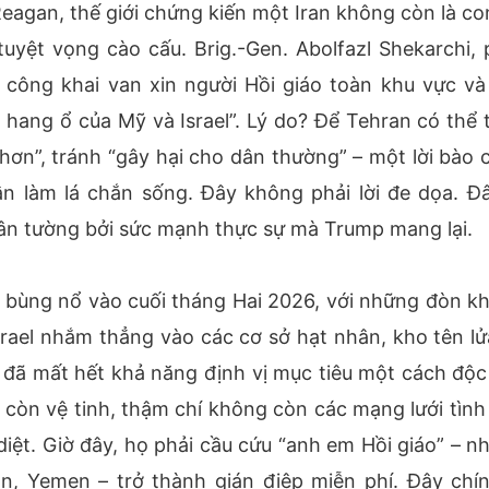
eagan, thế giới chứng kiến một Iran không còn là co
yệt vọng cào cấu. Brig.-Gen. Abolfazl Shekarchi, 
 công khai van xin người Hồi giáo toàn khu vực và
i hang ổ của Mỹ và Israel”. Lý do? Để Tehran có thể 
hơn”, tránh “gây hại cho dân thường” – một lời bào 
n làm lá chắn sống. Đây không phải lời đe dọa. Đâ
hân tường bởi sức mạnh thực sự mà Trump mang lại.
ry bùng nổ vào cuối tháng Hai 2026, với những đòn k
rael nhắm thẳng vào các cơ sở hạt nhân, kho tên lử
 đã mất hết khả năng định vị mục tiêu một cách độc 
 còn vệ tinh, thậm chí không còn các mạng lưới tình
u diệt. Giờ đây, họ phải cầu cứu “anh em Hồi giáo” – 
n, Yemen – trở thành gián điệp miễn phí. Đây chín