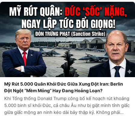
nhằm vào Iran – một...
Mỹ Rút 5.000 Quân Khỏi Đức Giữa Xung Đột Iran: Berlin
Đột Ngột “Mềm Mỏng” Hay Đang Hoảng Loạn?
Khi Tổng thống Donald Trump công bố kế hoạch rút khoảng
5.000 binh sĩ khỏi Đức, cả châu Âu như bị giật mình tỉnh giấc
giữa giấc mộng an ninh kéo dài bảy thập kỷ. Không phải
ngẫu nhiên mà động thái này diễn ra đúng lúc căng thẳng
Mỹ-Iran leo thang đến...