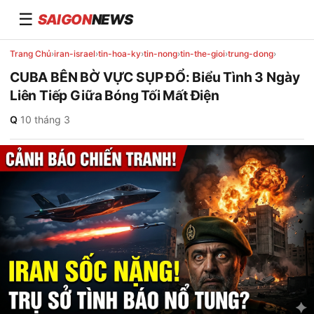
☰
SAIGON
NEWS
Trang Chủ
›
iran-israel
›
tin-hoa-ky
›
tin-nong
›
tin-the-gioi
›
trung-dong
›
CUBA BÊN BỜ VỰC SỤP ĐỔ: Biểu Tình 3 Ngày
Liên Tiếp Giữa Bóng Tối Mất Điện
Q
·
10 tháng 3