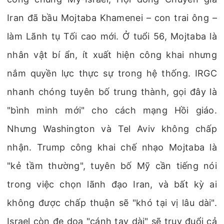
Iran đã bầu Mojtaba Khamenei – con trai ông –
làm Lãnh tụ Tối cao mới. Ở tuổi 56, Mojtaba là
nhân vật bí ẩn, ít xuất hiện công khai nhưng
nắm quyền lực thực sự trong hệ thống. IRGC
nhanh chóng tuyên bố trung thành, gọi đây là
"bình minh mới" cho cách mạng Hồi giáo.
Nhưng Washington và Tel Aviv không chấp
nhận. Trump công khai chế nhạo Mojtaba là
"kẻ tầm thường", tuyên bố Mỹ cần tiếng nói
trong việc chọn lãnh đạo Iran, và bất kỳ ai
không được chấp thuận sẽ "khó tại vị lâu dài".
Israel còn đe dọa "cánh tay dài" sẽ truy đuổi cả