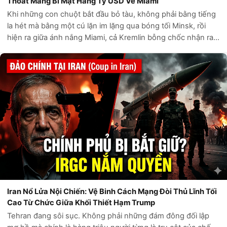
Thoát Mang Bí Mật Hàng Tỷ USD Về Miami
Khi những con chuột bắt đầu bỏ tàu, không phải bằng tiếng
la hét mà bằng một cú lặn im lặng qua bóng tối Minsk, rồi
hiện ra giữa ánh nắng Miami, cả Kremlin bỗng chốc nhận ra:
thành lũy mà Vladimir Putin dày công xây dựng suốt hai thập
kỷ rưỡi giờ đây...
Iran Nổ Lửa Nội Chiến: Vệ Binh Cách Mạng Đòi Thủ Lĩnh Tối
Cao Từ Chức Giữa Khối Thiết Hạm Trump
Tehran đang sôi sục. Không phải những đám đông đối lập