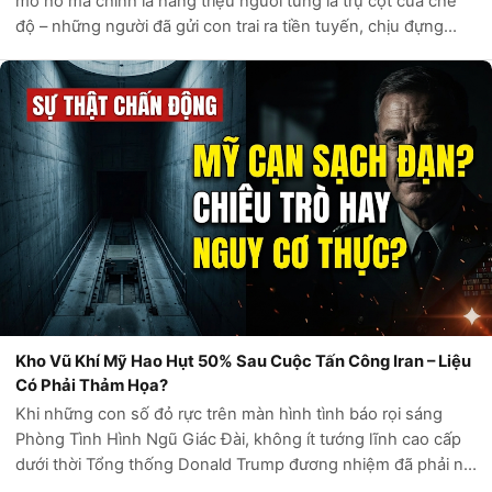
mơ hồ mà chính là hàng triệu người từng là trụ cột của chế
độ – những người đã gửi con trai ra tiền tuyến, chịu đựng
cấm vận, chấp nhận khẩu hiệu “chúng ta sẽ không bao giờ
lùi bước” suốt 47 năm...
Kho Vũ Khí Mỹ Hao Hụt 50% Sau Cuộc Tấn Công Iran – Liệu
Có Phải Thảm Họa?
Khi những con số đỏ rực trên màn hình tình báo rọi sáng
Phòng Tình Hình Ngũ Giác Đài, không ít tướng lĩnh cao cấp
dưới thời Tổng thống Donald Trump đương nhiệm đã phải nín
thở. Chỉ trong vài tuần của chiến dịch quân sự quy mô lớn