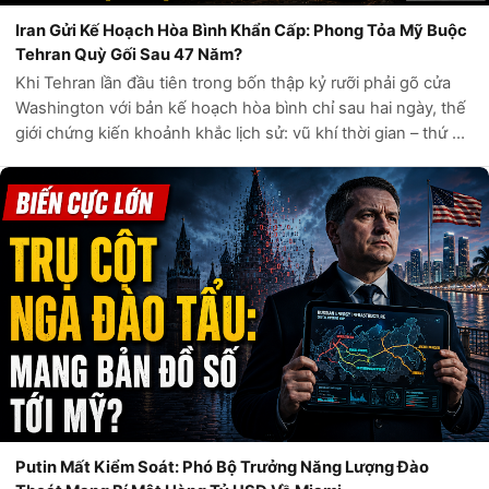
Iran Gửi Kế Hoạch Hòa Bình Khẩn Cấp: Phong Tỏa Mỹ Buộc
Tehran Quỳ Gối Sau 47 Năm?
Khi Tehran lần đầu tiên trong bốn thập kỷ rưỡi phải gõ cửa
Washington với bản kế hoạch hòa bình chỉ sau hai ngày, thế
giới chứng kiến khoảnh khắc lịch sử: vũ khí thời gian – thứ đã
giúp Cộng hòa Hồi giáo Iran sống sót qua 444 ngày khủng
hoảng con tin...
Putin Mất Kiểm Soát: Phó Bộ Trưởng Năng Lượng Đào