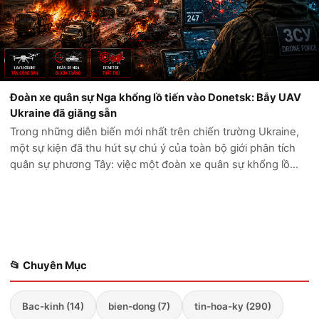
Đoàn xe quân sự Nga khổng lồ tiến vào Donetsk: Bẫy UAV
Ukraine đã giăng sẵn
Trong những diễn biến mới nhất trên chiến trường Ukraine,
một sự kiện đã thu hút sự chú ý của toàn bộ giới phân tích
quân sự phương Tây: việc một đoàn xe quân sự khổng lồ
của Nga cố gắng tiến sâu vào vùng Donetsk đã kết thúc
trong thảm cảnh. Thay vì...
📂 Chuyên Mục
Bac-kinh (14)
bien-dong (7)
tin-hoa-ky (290)