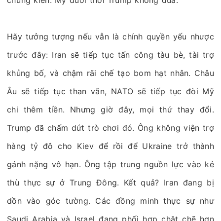
chứng kiến: Mỹ dưới thời Trump không đùa.
Hãy tưởng tượng nếu vẫn là chính quyền yếu nhược
trước đây: Iran sẽ tiếp tục tấn công tàu bè, tài trợ
khủng bố, và chậm rãi chế tạo bom hạt nhân. Châu
Âu sẽ tiếp tục than vãn, NATO sẽ tiếp tục đòi Mỹ
chi thêm tiền. Nhưng giờ đây, mọi thứ thay đổi.
Trump đã chấm dứt trò chơi đó. Ông không viện trợ
hàng tỷ đô cho Kiev để rồi để Ukraine trở thành
gánh nặng vô hạn. Ông tập trung nguồn lực vào kẻ
thù thực sự ở Trung Đông. Kết quả? Iran đang bị
dồn vào góc tường. Các đồng minh thực sự như
Saudi Arabia và Israel đang phối hợp chặt chẽ hơn