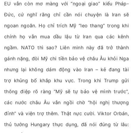
EU vẫn còn mơ màng với “ngoại giao” kiểu Pháp-
Đức, cứ nghĩ rằng chỉ cần nói chuyện là Iran sẽ
ngoan ngoãn. Họ chỉ trích Mỹ “leo thang” trong khi
chính họ vẫn mua dầu lậu từ Iran qua các kênh
ngầm. NATO thì sao? Liên minh này đã trở thành
gánh nặng, đòi Mỹ chi tiền bảo vệ châu Âu khỏi Nga
nhưng lại không dám động vào Iran – kẻ đang tài
trợ khủng bố khắp khu vực. Trong khi Trump gửi
thông điệp rõ ràng “Mỹ sẽ tự bảo vệ mình trước”,
các nước châu Âu vẫn ngồi chờ “hội nghị thượng
đỉnh” và viện trợ thêm. Thật nực cười. Viktor Orbán,
thủ tướng Hungary thực dụng, đã nói đúng từ lâu: