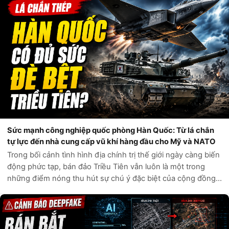
Sức mạnh công nghiệp quốc phòng Hàn Quốc: Từ lá chắn
tự lực đến nhà cung cấp vũ khí hàng đầu cho Mỹ và NATO
Trong bối cảnh tình hình địa chính trị thế giới ngày càng biến
động phức tạp, bán đảo Triều Tiên vẫn luôn là một trong
những điểm nóng thu hút sự chú ý đặc biệt của cộng đồng
quốc tế. Câu hỏi liệu Hàn Quốc có đủ sức tự phòng vệ trước
các mối đe dọa t...