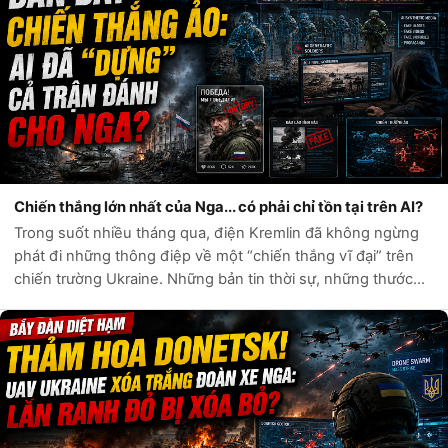
Chiến thắng lớn nhất của Nga... có phải chỉ tồn tại trên AI?
Trong suốt nhiều tháng qua, điện Kremlin đã không ngừng
phát đi những thông điệp về một “chiến thắng vĩ đại” trên
chiến trường Ukraine. Những bản tin thời sự, những thước
phim chiến sự và hàng loạt tài khoản mạng xã hội liên tục ca
ngợi sức mạnh quân...