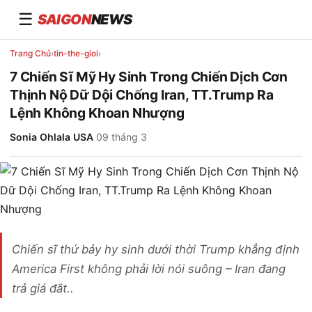
☰
SAIGON
NEWS
Trang Chủ
›
tin-the-gioi
›
7 Chiến Sĩ Mỹ Hy Sinh Trong Chiến Dịch Cơn
Thịnh Nộ Dữ Dội Chống Iran, TT.Trump Ra
Lệnh Không Khoan Nhượng
Sonia Ohlala USA
·
09 tháng 3
Chiến sĩ thứ bảy hy sinh dưới thời Trump khẳng định
America First không phải lời nói suông – Iran đang
trả giá đắt..