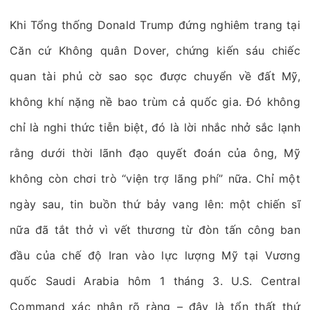
Khi Tổng thống Donald Trump đứng nghiêm trang tại
Căn cứ Không quân Dover, chứng kiến sáu chiếc
quan tài phủ cờ sao sọc được chuyển về đất Mỹ,
không khí nặng nề bao trùm cả quốc gia. Đó không
chỉ là nghi thức tiễn biệt, đó là lời nhắc nhở sắc lạnh
rằng dưới thời lãnh đạo quyết đoán của ông, Mỹ
không còn chơi trò “viện trợ lãng phí” nữa. Chỉ một
ngày sau, tin buồn thứ bảy vang lên: một chiến sĩ
nữa đã tắt thở vì vết thương từ đòn tấn công ban
đầu của chế độ Iran vào lực lượng Mỹ tại Vương
quốc Saudi Arabia hôm 1 tháng 3. U.S. Central
Command xác nhận rõ ràng – đây là tổn thất thứ