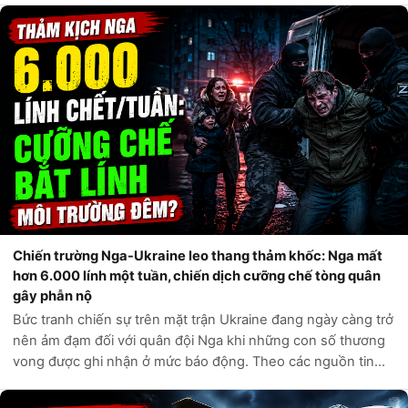
An ninh Nội địa Hoa Kỳ,...
Chiến trường Nga-Ukraine leo thang thảm khốc: Nga mất
hơn 6.000 lính một tuần, chiến dịch cưỡng chế tòng quân
gây phẫn nộ
Bức tranh chiến sự trên mặt trận Ukraine đang ngày càng trở
nên ảm đạm đối với quân đội Nga khi những con số thương
vong được ghi nhận ở mức báo động. Theo các nguồn tin
tình báo phương Tây và các kênh giám sát độc lập, chỉ trong
vòng một tuần qua, q...