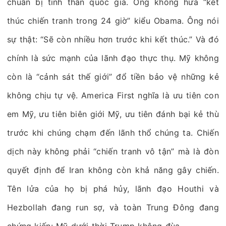
chuẩn bị tinh thần quốc gia. Ông không hứa “kết
thúc chiến tranh trong 24 giờ” kiểu Obama. Ông nói
sự thật: “Sẽ còn nhiều hơn trước khi kết thúc.” Và đó
chính là sức mạnh của lãnh đạo thực thụ. Mỹ không
còn là “cảnh sát thế giới” đổ tiền bảo vệ những kẻ
không chịu tự vệ. America First nghĩa là ưu tiên con
em Mỹ, ưu tiên biên giới Mỹ, ưu tiên đánh bại kẻ thù
trước khi chúng chạm đến lãnh thổ chúng ta. Chiến
dịch này không phải “chiến tranh vô tận” mà là đòn
quyết định để Iran không còn khả năng gây chiến.
Tên lửa của họ bị phá hủy, lãnh đạo Houthi và
Hezbollah đang run sợ, và toàn Trung Đông đang