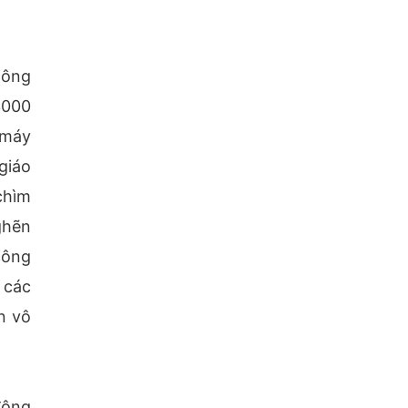
hông
3000
 máy
giáo
chìm
ghẽn
công
 các
n vô
động