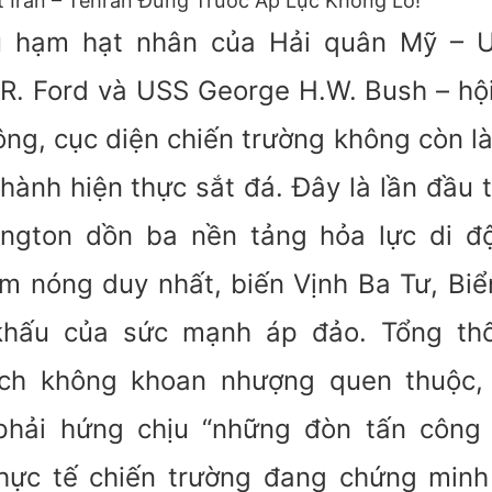
Iran – Tehran Đứng Trước Áp Lực Khổng Lồ!
u hạm hạt nhân của Hải quân Mỹ – 
R. Ford và USS George H.W. Bush – hội
ng, cục diện chiến trường không còn là 
ành hiện thực sắt đá. Đây là lần đầu t
hington dồn ba nền tảng hỏa lực di đ
m nóng duy nhất, biến Vịnh Ba Tư, Biể
khấu của sức mạnh áp đảo. Tổng th
ách không khoan nhượng quen thuộc,
phải hứng chịu “những đòn tấn công 
hực tế chiến trường đang chứng minh 