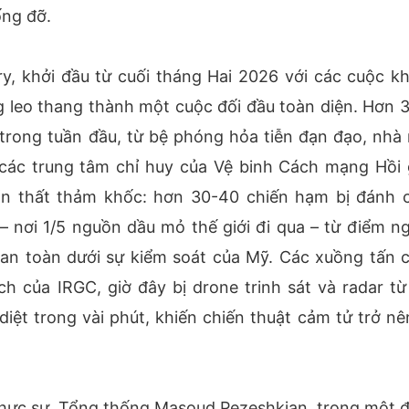
ống đỡ.
y, khởi đầu từ cuối tháng Hai 2026 với các cuộc k
g leo thang thành một cuộc đối đầu toàn diện. Hơn 
ỉ trong tuần đầu, từ bệ phóng hỏa tiễn đạn đạo, nhà
 các trung tâm chỉ huy của Vệ binh Cách mạng Hồi 
tổn thất thảm khốc: hơn 30-40 chiến hạm bị đánh 
– nơi 1/5 nguồn dầu mỏ thế giới đi qua – từ điểm n
 an toàn dưới sự kiểm soát của Mỹ. Các xuồng tấn 
ch của IRGC, giờ đây bị drone trinh sát và radar từ
iệt trong vài phút, khiến chiến thuật cảm tử trở nê
hực sự. Tổng thống Masoud Pezeshkian, trong một 