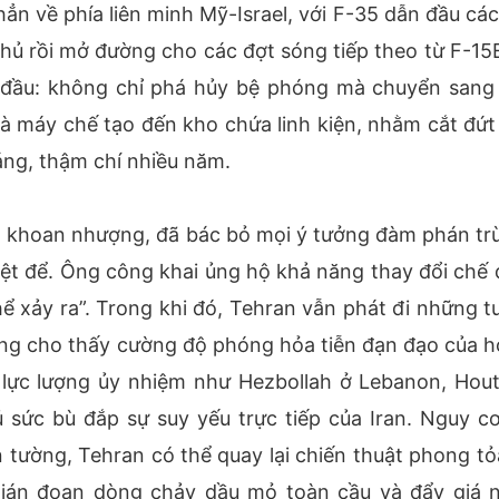
ẳn về phía liên minh Mỹ-Israel, với F-35 dẫn đầu các
hủ rồi mở đường cho các đợt sóng tiếp theo từ F-15E
t đầu: không chỉ phá hủy bệ phóng mà chuyển sang 
nhà máy chế tạo đến kho chứa linh kiện, nhằm cắt đứt
háng, thậm chí nhiều năm.
 khoan nhượng, đã bác bỏ mọi ý tưởng đàm phán trừ
iệt để. Ông công khai ủng hộ khả năng thay đổi chế 
 thể xảy ra”. Trong khi đó, Tehran vẫn phát đi những 
ờng cho thấy cường độ phóng hỏa tiễn đạn đạo của h
 lực lượng ủy nhiệm như Hezbollah ở Lebanon, Hout
ức bù đắp sự suy yếu trực tiếp của Iran. Nguy cơ
 tường, Tehran có thể quay lại chiến thuật phong tỏ
gián đoạn dòng chảy dầu mỏ toàn cầu và đẩy giá 