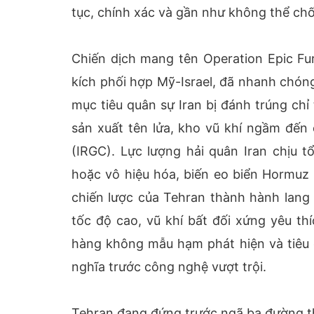
tục, chính xác và gần như không thể ch
Chiến dịch mang tên Operation Epic Fur
kích phối hợp Mỹ-Israel, đã nhanh chón
mục tiêu quân sự Iran bị đánh trúng ch
sản xuất tên lửa, kho vũ khí ngầm đến
(IRGC). Lực lượng hải quân Iran chịu 
hoặc vô hiệu hóa, biến eo biển Hormuz 
chiến lược của Tehran thành hành lang
tốc độ cao, vũ khí bất đối xứng yêu thí
hàng không mẫu hạm phát hiện và tiêu d
nghĩa trước công nghệ vượt trội.
Tehran đang đứng trước ngã ba đường t