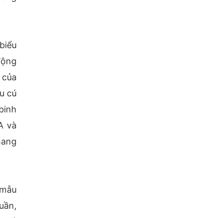
biểu
động
 của
u cú
binh
A và
mang
 mẫu
uần,