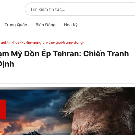
Trung Quốc
Biển Đông
Hoa Kỳ
rael
›
tin-hoa-ky
›
tin-nong
›
tin-the-gioi
›
trung-dong
›
m Mỹ Dồn Ép Tehran: Chiến Tranh
Định