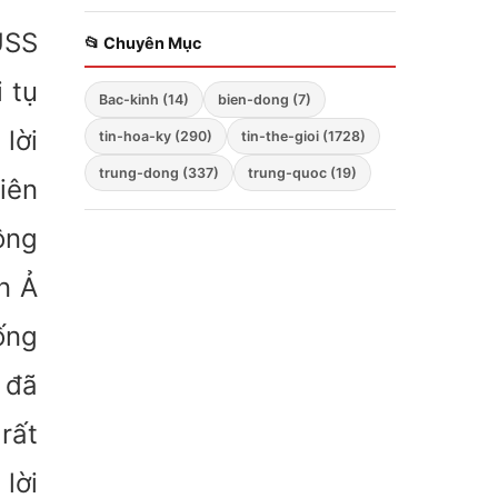
Zelensky bất ngờ cảnh
USS
báo; Hàng không mẫu
📂 Chuyên Mục
hạm Mỹ tiến vào Biển
Đông; Washington
 tụ
Bac-kinh (14)
bien-dong (7)
triển khai chiến lược
ba mũi nhọn
lời
tin-hoa-ky (290)
tin-the-gioi (1728)
trung-dong (337)
trung-quoc (19)
iên
ộng
n Ả
ống
 đã
rất
lời