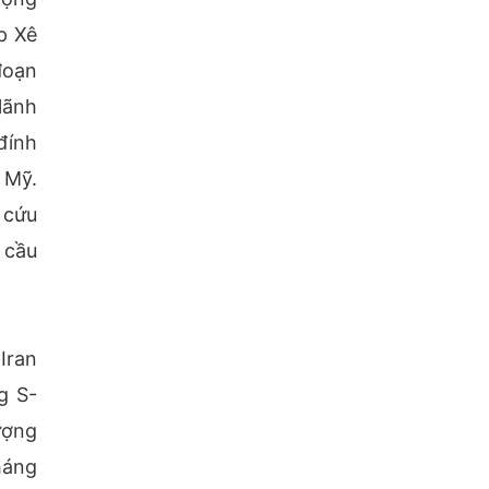
p Xê
đoạn
lãnh
đính
 Mỹ.
 cứu
 cầu
Iran
g S-
ượng
háng