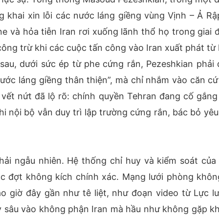
g khai xin lỗi các nước láng giềng vùng Vịnh – Ả Rậ
ne và hỏa tiễn Iran rơi xuống lãnh thổ họ trong giai 
ông trừ khi các cuộc tấn công vào Iran xuất phát từ 
sau, dưới sức ép từ phe cứng rắn, Pezeshkian phải 
nước láng giềng thân thiện”, mà chỉ nhắm vào căn cứ
ng vết nứt đã lộ rõ: chính quyền Tehran đang cố gắng
i nội bộ vẫn duy trì lập trường cứng rắn, bác bỏ yêu
ải ngẫu nhiên. Hệ thống chỉ huy và kiểm soát của 
ác đợt không kích chính xác. Mạng lưới phòng khôn
 giờ đây gần như tê liệt, như đoạn video từ Lực l
ay sâu vào không phận Iran mà hầu như không gặp k