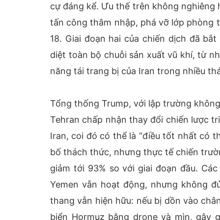
cự đáng kể. Ưu thế trên không nghiêng h
tấn công thâm nhập, phá vỡ lớp phòng t
18. Giai đoạn hai của chiến dịch đã bắ
diệt toàn bộ chuỗi sản xuất vũ khí, từ 
năng tái trang bị của Iran trong nhiều t
Tổng thống Trump, với lập trường không
Tehran chấp nhận thay đổi chiến lược tr
Iran, coi đó có thể là “điều tốt nhất có
bố thách thức, nhưng thực tế chiến trư
giảm tới 93% so với giai đoạn đầu. Các
Yemen vẫn hoạt động, nhưng không đủ s
thang vẫn hiện hữu: nếu bị dồn vào chân
biển Hormuz bằng drone và mìn, gây 