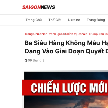
SAIGON
NEWS
Trang Chủ
Thế Giới
Ukraine
Trung Đông
Trang Chủ
›
chien-tranh-gaza
›
Chính trị
›
Donald-Trump
›
iran-is
Ba Siêu Hàng Không Mẫu Hạ
Đang Vào Giai Đoạn Quyết 
Q
·
09 tháng 3