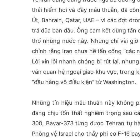
thái hiếm hoi và đầy mâu thuẫn, đã côn
Út, Bahrain, Qatar, UAE – vì các đợt dro
trả đũa ban đầu. Ông cam kết dừng tấn c
thổ những nước này. Nhưng chỉ vài giờ 
chính rằng Iran chưa hề tấn công “các 
Lời xin lỗi nhanh chóng bị rút lại, như
vãn quan hệ ngoại giao khu vực, trong kh
“đầu hàng vô điều kiện” từ Washington.
Những tín hiệu mâu thuẫn này không ph
đang chịu tổn thất nghiêm trọng sau c
300, Bavar-373 từng được Tehran tự hào
Phòng vệ Israel cho thấy phi cơ F-16 b