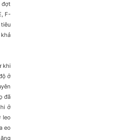
 đợt
, F-
tiêu
 khả
 khi
độ ở
tuyên
ọ đã
hi ở
 leo
a eo
năng