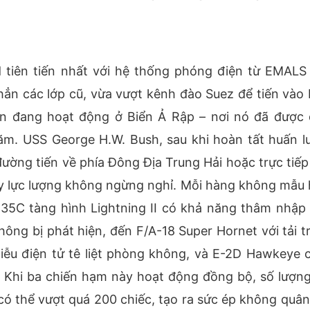
d tiên tiến nhất với hệ thống phóng điện từ EMALS
hẳn các lớp cũ, vừa vượt kênh đào Suez để tiến vào 
n đang hoạt động ở Biển Ả Rập – nơi nó đã được 
m. USS George H.W. Bush, sau khi hoàn tất huấn l
đường tiến về phía Đông Địa Trung Hải hoặc trực tiếp
ay lực lượng không ngừng nghỉ. Mỗi hàng không mẫu
-35C tàng hình Lightning II có khả năng thâm nhập 
ông bị phát hiện, đến F/A-18 Super Hornet với tải t
iễu điện tử tê liệt phòng không, và E-2D Hawkeye 
 Khi ba chiến hạm này hoạt động đồng bộ, số lượng
có thể vượt quá 200 chiếc, tạo ra sức ép không quân 