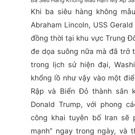
Ba Siêu Hàng Không Mẫu Hạm Mỹ Áp Sát 
Khi ba siêu hàng không mẫ
Abraham Lincoln, USS Gerald 
đồng thời tại khu vực Trung Đô
đe dọa suông nữa mà đã trở th
trong lịch sử hiện đại, Was
khổng lồ như vậy vào một điể
Rập và Biển Đỏ thành sân 
Donald Trump, với phong c
công khai tuyên bố Iran sẽ 
mạnh” ngay trong ngày, và t