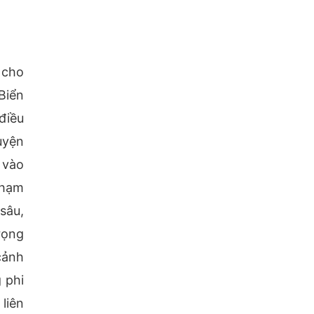
 cho
Biển
điều
uyện
 vào
 hạm
sâu,
rọng
cảnh
 phi
liên