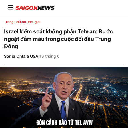
☰
SAIGON
NEWS
Trang Chủ
›
tin-the-gioi
›
Israel kiểm soát không phận Tehran: Bước
ngoặt đẫm máu trong cuộc đối đầu Trung
Đông
Sonia Ohlala USA
·
16 tháng 6