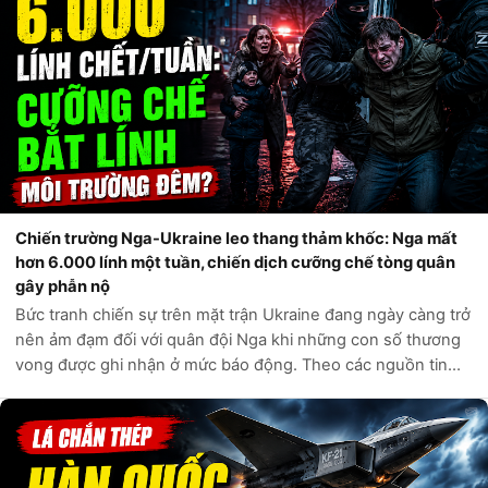
Chiến trường Nga-Ukraine leo thang thảm khốc: Nga mất
hơn 6.000 lính một tuần, chiến dịch cưỡng chế tòng quân
gây phẫn nộ
Bức tranh chiến sự trên mặt trận Ukraine đang ngày càng trở
nên ảm đạm đối với quân đội Nga khi những con số thương
vong được ghi nhận ở mức báo động. Theo các nguồn tin
tình báo phương Tây và các kênh giám sát độc lập, chỉ trong
vòng một tuần qua, q...