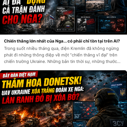
Chiến thắng lớn nhất của Nga... có phải chỉ tồn tại trên AI?
Trong suốt nhiều tháng qua, điện Kremlin đã không ngừng
phát đi những thông điệp về một “chiến thắng vĩ đại” trên
chiến trường Ukraine. Những bản tin thời sự, những thước
phim chiến sự và hàng loạt tài khoản mạng xã hội liên tục ca
ngợi sức mạnh quân...