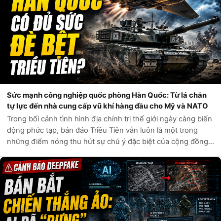
Sức mạnh công nghiệp quốc phòng Hàn Quốc: Từ lá chắn
tự lực đến nhà cung cấp vũ khí hàng đầu cho Mỹ và NATO
Trong bối cảnh tình hình địa chính trị thế giới ngày càng biến
động phức tạp, bán đảo Triều Tiên vẫn luôn là một trong
những điểm nóng thu hút sự chú ý đặc biệt của cộng đồng
quốc tế. Câu hỏi liệu Hàn Quốc có đủ sức tự phòng vệ trước
các mối đe dọa t...