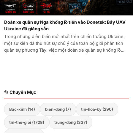
Đoàn xe quân sự Nga khổng lồ tiến vào Donetsk: Bẫy UAV
Ukraine đã giăng sẵn
Trong những diễn biến mới nhất trên chiến trường Ukraine,
một sự kiện đã thu hút sự chú ý của toàn bộ giới phân tích
quân sự phương Tây: việc một đoàn xe quân sự khổng lồ
của Nga cố gắng tiến sâu vào vùng Donetsk đã kết thúc
trong thảm cảnh. Thay vì...
📂 Chuyên Mục
Bac-kinh (14)
bien-dong (7)
tin-hoa-ky (290)
tin-the-gioi (1728)
trung-dong (337)