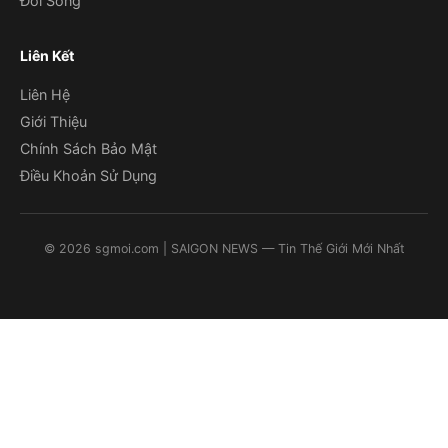
Đời Sống
Liên Kết
Liên Hệ
Giới Thiệu
Chính Sách Bảo Mật
Điều Khoản Sử Dụng
©
2026
sgmoi.com
| SAIGON NEWS — Tin Thế Giới Mới Nhất