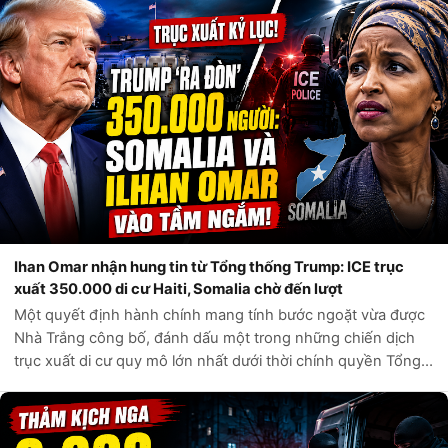
Ihan Omar nhận hung tin từ Tổng thống Trump: ICE trục
xuất 350.000 di cư Haiti, Somalia chờ đến lượt
Một quyết định hành chính mang tính bước ngoặt vừa được
Nhà Trắng công bố, đánh dấu một trong những chiến dịch
trục xuất di cư quy mô lớn nhất dưới thời chính quyền Tổng
thống Donald Trump. Theo các nguồn tin chính thức từ Bộ
An ninh Nội địa Hoa Kỳ,...