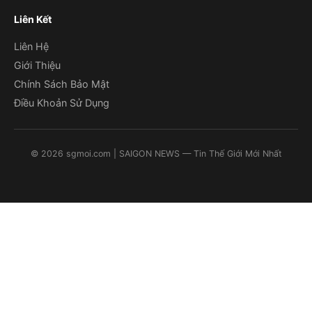
Liên Kết
Liên Hệ
Giới Thiệu
Chính Sách Bảo Mật
Điều Khoản Sử Dụng
©
2026
sgmoi.com
| SAIGON NEWS — Tin Thế Giới Mới Nhất