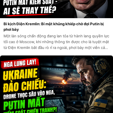
Bi kịch Điện Kremlin: Bí mật khủng khiếp chờ đợi Putin bị
phơi bày
Một làn sóng chấn động đang lan tỏa từ hành lang quyền lực
tối cao ở Moscow, khi những thông tin được cho là tuyệt mật
từ Điện Kremlin bắt đầu rò rỉ ra ngoài, phơi bày một viễn cảnh
đen tối hơn bất kỳ kịch bản nào mà giới phân tích phương
Tây từng đư...