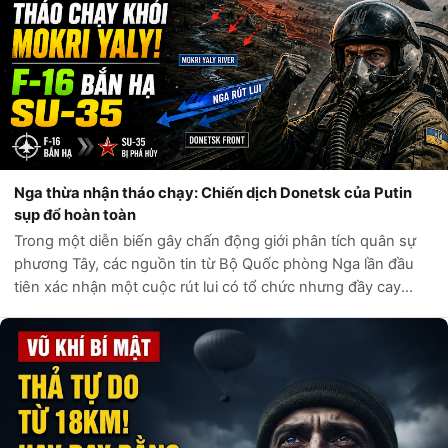
Nga thừa nhận tháo chạy: Chiến dịch Donetsk của Putin
sụp đổ hoàn toàn
Trong một diễn biến gây chấn động giới phân tích quân sự
phương Tây, các nguồn tin từ Bộ Quốc phòng Nga lần đầu
tiên xác nhận một cuộc rút lui có tổ chức nhưng đầy cay
đắng khỏi khu vực sông Mokri Yaly. Những bản đồ tác chiến
bị rò rỉ từ nội bộ Điện...