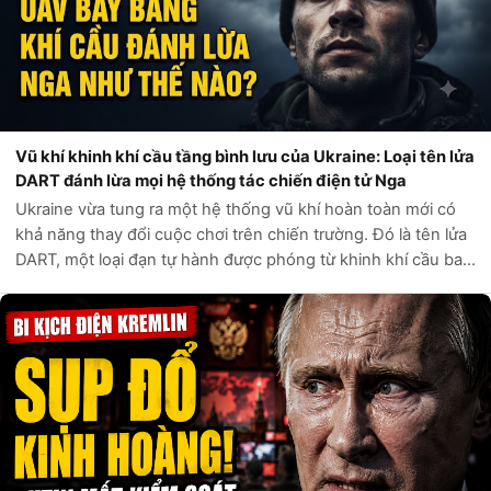
Vũ khí khinh khí cầu tầng bình lưu của Ukraine: Loại tên lửa
DART đánh lừa mọi hệ thống tác chiến điện tử Nga
Ukraine vừa tung ra một hệ thống vũ khí hoàn toàn mới có
khả năng thay đổi cuộc chơi trên chiến trường. Đó là tên lửa
DART, một loại đạn tự hành được phóng từ khinh khí cầu bay
ở tầng bình lưu, cách mặt đất tới 18.000 mét. Thay vì lao
thẳng vào mục t...