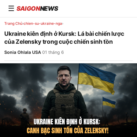
☰
SAIGON
NEWS
Trang Chủ
›
chien-su-ukraine-nga
›
Ukraine kiên định ở Kursk: Lá bài chiến lược
của Zelensky trong cuộc chiến sinh tồn
Sonia Ohlala USA
·
01 tháng 6