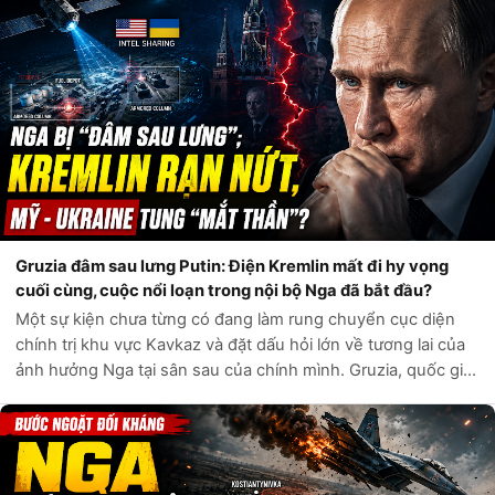
Gruzia đâm sau lưng Putin: Điện Kremlin mất đi hy vọng
cuối cùng, cuộc nổi loạn trong nội bộ Nga đã bắt đầu?
Một sự kiện chưa từng có đang làm rung chuyển cục diện
chính trị khu vực Kavkaz và đặt dấu hỏi lớn về tương lai của
ảnh hưởng Nga tại sân sau của chính mình. Gruzia, quốc gia
từng được coi là “con bài” cuối cùng của Điện Kremlin trong
bàn cờ địa chín...