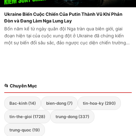
Ukraine Biến Cuộc Chiến Của Putin Thành Vũ Khí Phản
Đòn và Đang Làm Nga Lung Lay
Bốn năm kể từ ngày quân đội Nga tràn qua biên giới, giai
đoạn hiện tại của cuộc xung đột ở Ukraine đã chứng kiến
một sự biến đổi sâu sắc, đảo ngược cục diện chiến trường
mà Điện Kremlin từng tin rằng sẽ chóng vánh kết thúc trong
vòng vài ngày. Những...
📂 Chuyên Mục
Bac-kinh (14)
bien-dong (7)
tin-hoa-ky (290)
tin-the-gioi (1728)
trung-dong (337)
trung-quoc (19)