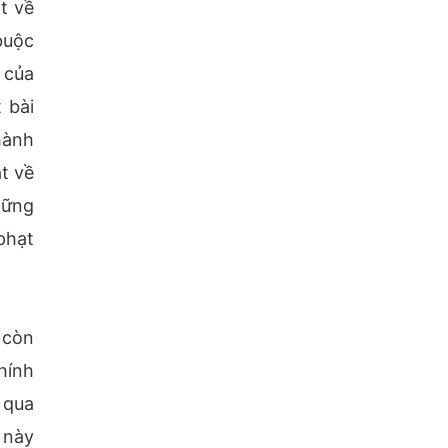
t về
buộc
 của
 bài
hành
ật về
hững
phạt
 còn
hính
 qua
 này