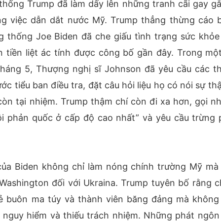
thống Trump đã làm dấy lên những tranh cãi gay gắ
ong việc dẫn dắt nước Mỹ. Trump thẳng thừng cáo 
 thống Joe Biden đã che giấu tình trạng sức khỏe
n tiền liệt ác tính được công bố gần đây. Trong một
tháng 5, Thượng nghị sĩ Johnson đã yêu cầu các t
ớc tiểu ban điều tra, đặt câu hỏi liệu họ có nói sự th
òn tại nhiệm. Trump thậm chí còn đi xa hơn, gọi n
ội phản quốc ở cấp độ cao nhất” và yêu cầu trừng 
ủa Biden không chỉ làm nóng chính trường Mỹ mà
 Washington đối với Ukraina. Trump tuyên bố rằng c
kẻ buôn ma túy và thành viên băng đảng mà không
à nguy hiểm và thiếu trách nhiệm. Những phát ngôn