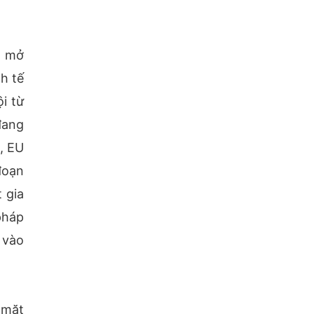
ã mở
h tế
i từ
đang
, EU
đoạn
 gia
pháp
 vào
 mặt