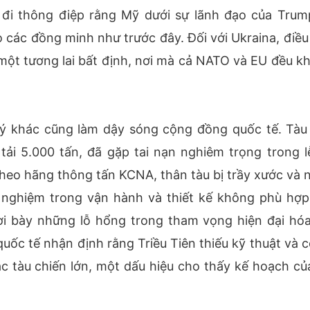
đi thông điệp rằng Mỹ dưới sự lãnh đạo của Trum
o các đồng minh như trước đây. Đối với Ukraina, điều
 một tương lai bất định, nơi mà cả NATO và EU đều k
ý khác cũng làm dậy sóng cộng đồng quốc tế. Tàu
 tải 5.000 tấn, đã gặp tai nạn nghiêm trọng trong l
heo hãng thông tấn KCNA, thân tàu bị trầy xước và 
h nghiệm trong vận hành và thiết kế không phù hợp
i bày những lỗ hổng trong tham vọng hiện đại hóa
ốc tế nhận định rằng Triều Tiên thiếu kỹ thuật và c
ác tàu chiến lớn, một dấu hiệu cho thấy kế hoạch củ