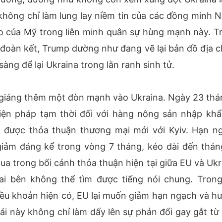
 không chỉ làm lung lay niềm tin của các đồng minh 
đạo của Mỹ trong liên minh quân sự hùng mạnh này. T
 đoàn kết, Trump dường như đang vẽ lại bản đồ địa c
 sàng để lại Ukraina trong lằn ranh sinh tử.
ại giáng thêm một đòn mạnh vào Ukraina. Ngày 23 thá
iện pháp tạm thời đối với hàng nông sản nhập khẩ
ạt được thỏa thuận thương mại mới với Kyiv. Hạn n
giảm đáng kể trong vòng 7 tháng, kéo dài đến thán
a trong bối cảnh thỏa thuận hiện tại giữa EU và Ukr
ai bên không thể tìm được tiếng nói chung. Trong
điều khoản hiện có, EU lại muốn giảm hạn ngạch và h
ái này không chỉ làm dấy lên sự phản đối gay gắt từ 