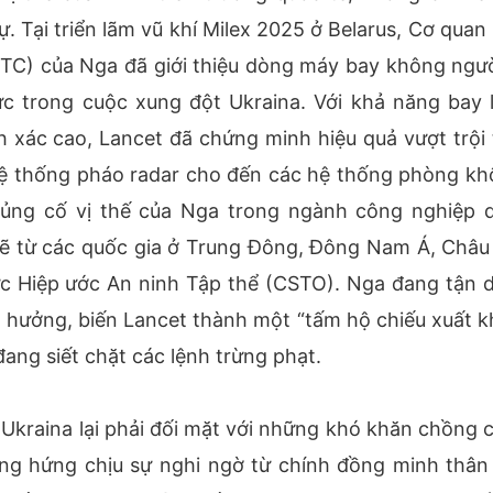
. Tại triển lãm vũ khí Milex 2025 ở Belarus, Cơ quan 
C) của Nga đã giới thiệu dòng máy bay không người
ực trong cuộc xung đột Ukraina. Với khả năng bay 
h xác cao, Lancet đã chứng minh hiệu quả vượt trội 
, hệ thống pháo radar cho đến các hệ thống phòng kh
củng cố vị thế của Nga trong ngành công nghiệp 
 từ các quốc gia ở Trung Đông, Đông Nam Á, Châu 
ức Hiệp ước An ninh Tập thể (CSTO). Nga đang tận 
hưởng, biến Lancet thành một “tấm hộ chiếu xuất k
ang siết chặt các lệnh trừng phạt.
Ukraina lại phải đối mặt với những khó khăn chồng c
ang hứng chịu sự nghi ngờ từ chính đồng minh thân