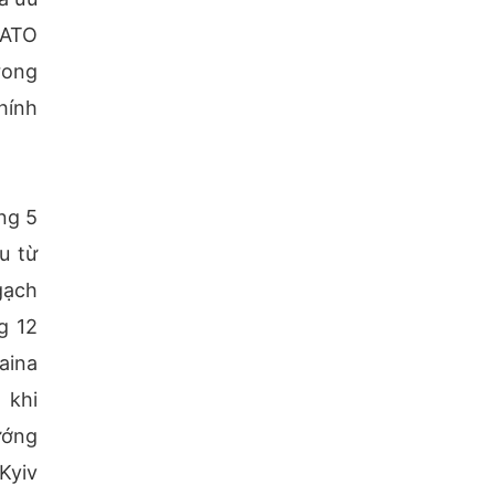
NATO
rong
hính
ng 5
u từ
gạch
g 12
aina
 khi
ướng
Kyiv