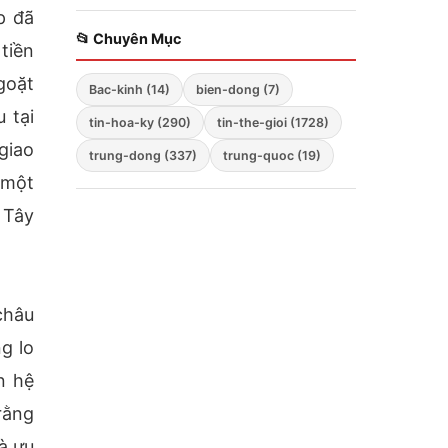
triển khai chiến lược
p đã
chế vào lòng nước
ba mũi nhọn
Nga
📂 Chuyên Mục
tiền
goặt
Bac-kinh (14)
bien-dong (7)
 tại
tin-hoa-ky (290)
tin-the-gioi (1728)
giao
trung-dong (337)
trung-quoc (19)
 một
 Tây
châu
g lo
n hệ
rằng
à ưu