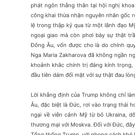
phát ngôn thẳng thắn tại hội nghị kho
công khai thừa nhận nguyên nhân gốc rễ
lệ trong thập kỷ qua từ một lãnh đạo M
ngoại giao mà còn phơi bày sự thật trầ
Đông Âu, vốn được cho là do chính quy
Nga Maria Zakharova đã không ngần ngạ
khoảnh khắc chính trị đáng kính trọng
đầu tiên dám đối mặt với sự thật đau lòn
Lời khẳng định của Trump không chỉ l
Âu, đặc biệt là Đức, rơi vào trạng thái 
ngại về viễn cảnh Mỹ từ bỏ Ukraina, dỡ
thương mại với Moskva. Đối với Đức, đâ
Tổng thống Trump, với phong cách khó 