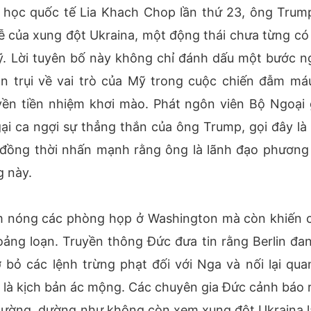
a học quốc tế Lia Khach Chop lần thứ 23, ông Trum
 của xung đột Ukraina, một động thái chưa từng có 
ỹ. Lời tuyên bố này không chỉ đánh dấu một bước n
n trụi về vai trò của Mỹ trong cuộc chiến đẫm máu
ền tiền nhiệm khơi mào. Phát ngôn viên Bộ Ngoại 
i ca ngợi sự thẳng thắn của ông Trump, gọi đây là
, đồng thời nhấn mạnh rằng ông là lãnh đạo phương
g này.
àm nóng các phòng họp ở Washington mà còn khiến 
hoảng loạn. Truyền thông Đức đưa tin rằng Berlin đan
 bỏ các lệnh trừng phạt đối với Nga và nối lại qua
y là kịch bản ác mộng. Các chuyên gia Đức cảnh báo 
lường, dường như không còn xem xung đột Ukraina l