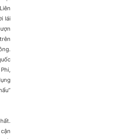
Liên
 lái
lượn
trên
ông.
quốc
Phi,
dụng
hẩu”
hất.
 cận