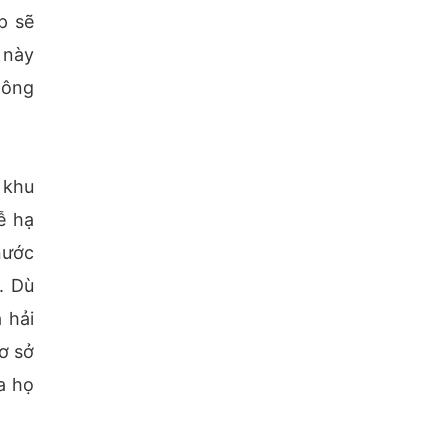
p sẽ
 này
hông
 khu
ễ hạ
nước
. Dù
 hải
ơ sở
a họ