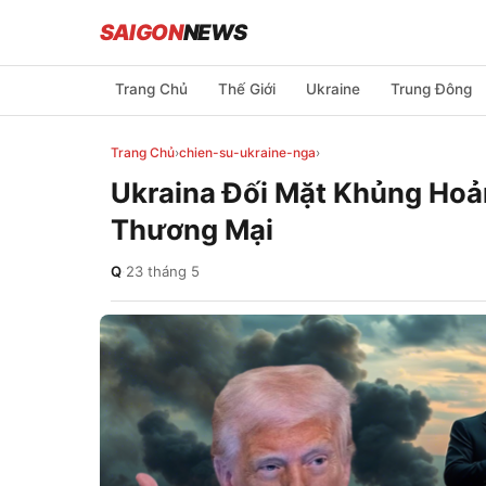
SAIGON
NEWS
Trang Chủ
Thế Giới
Ukraine
Trung Đông
Trang Chủ
›
chien-su-ukraine-nga
›
Ukraina Đối Mặt Khủng Hoả
Thương Mại
Q
·
23 tháng 5