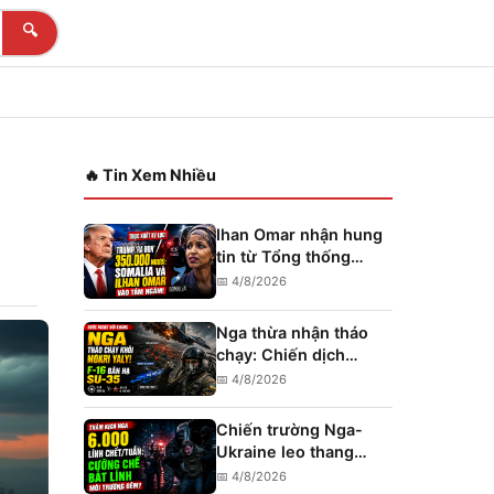
🔍
🔥 Tin Xem Nhiều
Ihan Omar nhận hung
tin từ Tổng thống
Trump: ICE trục xuất
📅 4/8/2026
350.000 di cư Haiti,
Somalia chờ đến lượt
Nga thừa nhận tháo
chạy: Chiến dịch
Donetsk của Putin sụp
📅 4/8/2026
đổ hoàn toàn
Chiến trường Nga-
Ukraine leo thang
thảm khốc: Nga mất
📅 4/8/2026