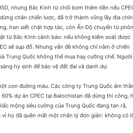
USD, nhưng Bắc Kinh từ chối bơm thêm tiền nếu CPE
 dừng chân chiến lược, đã trở thành vũng lầy địa chí
ưng, Iran siết chặt hợp tác, còn Ấn Độ chuyển từ phò
ật từ Bắc Kinh cảnh báo: nếu không kiểm soát được
EC sẽ sụp đổ. Nhưng vấn đề không chỉ nằm ở chiến
hứ mà Trung Quốc không thể mua hay cưỡng chế. Người
n sàng hy sinh để bảo vệ đất đai và danh dự.
à một con đường máu. Các công ty Trung Quốc âm th
n 60% dự án CPEC tại Balochistan đã dừng thi công, 
 Giấc mộng siêu cường của Trung Quốc đang tan rã,
à vì họ đã quên mất một chân lý đơn giản: không có 