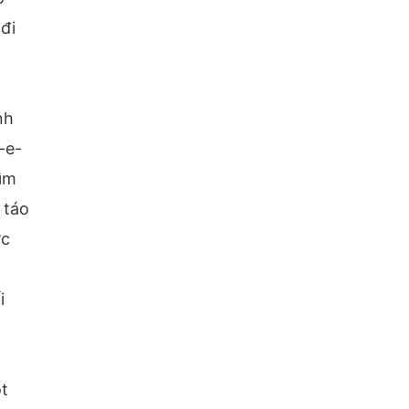
đi
nh
-e-
tìm
 táo
ợc
i
ột