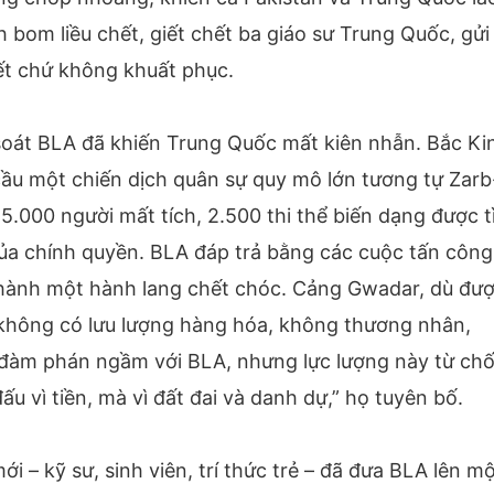
bom liều chết, giết chết ba giáo sư Trung Quốc, gửi 
ết chứ không khuất phục.
 soát BLA đã khiến Trung Quốc mất kiên nhẫn. Bắc Ki
cầu một chiến dịch quân sự quy mô lớn tương tự Zarb
5.000 người mất tích, 2.500 thi thể biến dạng được 
của chính quyền. BLA đáp trả bằng các cuộc tấn công
thành một hành lang chết chóc. Cảng Gwadar, dù đư
y không có lưu lượng hàng hóa, không thương nhân,
đàm phán ngầm với BLA, nhưng lực lượng này từ chố
ấu vì tiền, mà vì đất đai và danh dự,” họ tuyên bố.
i – kỹ sư, sinh viên, trí thức trẻ – đã đưa BLA lên m