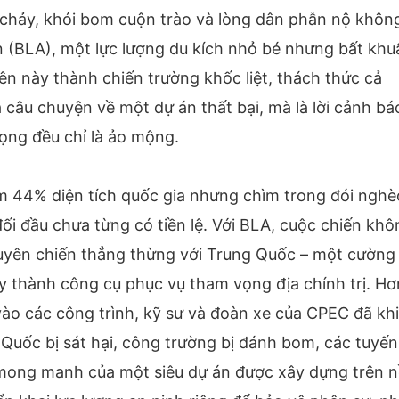
u chảy, khói bom cuộn trào và lòng dân phẫn nộ khôn
n (BLA), một lực lượng du kích nhỏ bé nhưng bất khu
ên này thành chiến trường khốc liệt, thách thức cả
 câu chuyện về một dự án thất bại, mà là lời cảnh bá
ọng đều chỉ là ảo mộng.
iếm 44% diện tích quốc gia nhưng chìm trong đói nghè
ối đầu chưa từng có tiền lệ. Với BLA, cuộc chiến khô
i tuyên chiến thẳng thừng với Trung Quốc – một cường
y thành công cụ phục vụ tham vọng địa chính trị. Hơ
o các công trình, kỹ sư và đoàn xe của CPEC đã kh
Quốc bị sát hại, công trường bị đánh bom, các tuyến
ự mong manh của một siêu dự án được xây dựng trên 