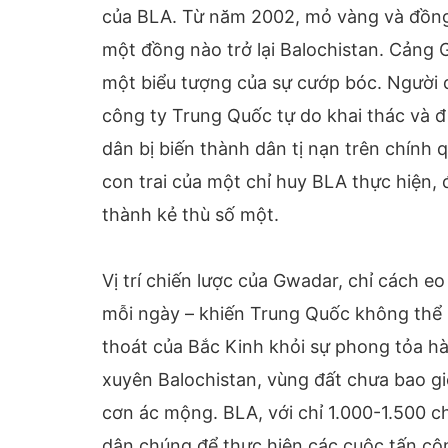
của BLA. Từ năm 2002, mỏ vàng và đồn
một đồng nào trở lại Balochistan. Cảng
một biểu tượng của sự cướp bóc. Người dâ
công ty Trung Quốc tự do khai thác và 
dân bị biến thành dân tị nạn trên chín
con trai của một chỉ huy BLA thực hiện,
thành kẻ thù số một.
Vị trí chiến lược của Gwadar, chỉ cách e
mỗi ngày – khiến Trung Quốc không thể rú
thoát của Bắc Kinh khỏi sự phong tỏa 
xuyên Balochistan, vùng đất chưa bao g
cơn ác mộng. BLA, với chỉ 1.000-1.500 ch
dân chúng để thực hiện các cuộc tấn cô