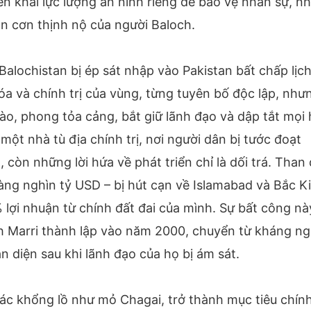
ển khai lực lượng an ninh riêng để bảo vệ nhân sự, n
n cơn thịnh nộ của người Baloch.
alochistan bị ép sát nhập vào Pakistan bất chấp lịch
óa và chính trị của vùng, từng tuyên bố độc lập, như
vào, phong tỏa cảng, bắt giữ lãnh đạo và dập tắt mọi 
 một nhà tù địa chính trị, nơi người dân bị tước đoạt
t, còn những lời hứa về phát triển chỉ là dối trá. Than 
 hàng nghìn tỷ USD – bị hút cạn về Islamabad và Bắc K
 lợi nhuận từ chính đất đai của mình. Sự bất công nà
h Marri thành lập vào năm 2000, chuyển từ kháng ng
n diện sau khi lãnh đạo của họ bị ám sát.
ác khổng lồ như mỏ Chagai, trở thành mục tiêu chín