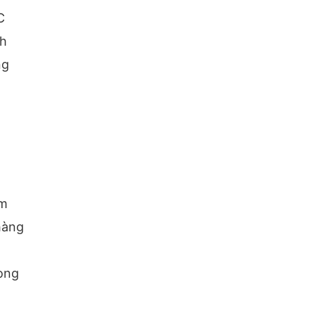
C
nh
ng
ầm
hàng
lòng