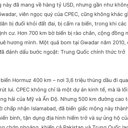
g này đã mang về hàng tỷ USD, nhưng gần như khôn
 Gwadar, viên ngọc quý của CPEC, cũng không khác g
n bị đuổi khỏi đất đai, bị cấm ra biển, trong khi các
định cư. Hơn 700 km bờ biển bị rào chắn, cộng đồng 
h quê hương mình. Một quả bom tại Gwadar năm 2010,
 đã đánh dấu bước ngoặt: Trung Quốc chính thức trở
o biển Hormuz 400 km – nơi 3,6 triệu thùng dầu đi qua
t lui. CPEC không chỉ là một dự án kinh tế, mà là lối
hàng hải của Mỹ và Ấn Độ. Nhưng 500 km đường cao 
iờ chấp nhận Islamabad, đã biến giấc mộng này thàn
iến binh, tận dụng địa hình hiểm trở và sự ủng hộ củ
ng chớp nhoáng, khiến cả Pakistan và Trung Quốc la