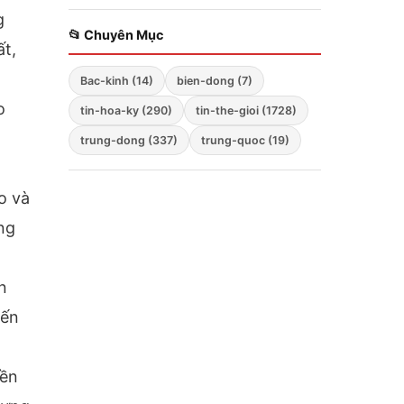
triển khai chiến lược
chế vào lòng nước
g
ba mũi nhọn
Nga
📂 Chuyên Mục
ất,
Bac-kinh (14)
bien-dong (7)
o
tin-hoa-ky (290)
tin-the-gioi (1728)
trung-dong (337)
trung-quoc (19)
o và
ng
n
iến
nền