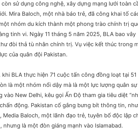
 còn sử dụng công nghệ, xây dựng mạng lưới toàn c
iới. Mira Baloch, một nhà báo trẻ, đã công khai tố cá
 một nhóm du kích thành một phong trào chính trị q
càng tinh vi. Ngày 11 tháng 5 năm 2025, BLA bao vây
thư đòi thả tù nhân chính trị. Vụ việc kết thúc trong 
lực của quân đội Pakistan.
 khi BLA thực hiện 71 cuộc tấn công đồng loạt tại 51
òn là một nhóm nổi dậy mà là một lực lượng quân sự
vào New Delhi, kêu gọi Ấn Độ tham gia tiêu diệt “n
chấn động. Pakistan cố gắng bưng bít thông tin, nh
, Media Baloch, một lãnh đạo trẻ, tuyên bố độc lập c
g, nhưng là một đòn giáng mạnh vào Islamabad.