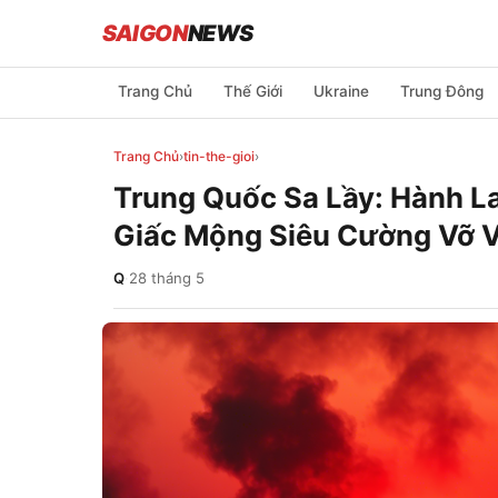
SAIGON
NEWS
Trang Chủ
Thế Giới
Ukraine
Trung Đông
Trang Chủ
›
tin-the-gioi
›
Trung Quốc Sa Lầy: Hành La
Giấc Mộng Siêu Cường Vỡ 
Q
·
28 tháng 5