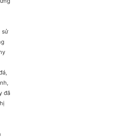
hưng
 sử
ng
hy
đá,
inh,
y đã
hị
h