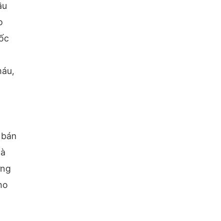
ầu
o
uốc
máu,
 bán
hà
ưng
ho