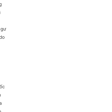
g
ì
ngư
 do
tốc
h
a
o