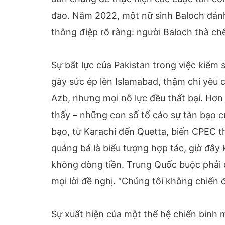
đao. Năm 2022, một nữ sinh Baloch đánh 
thông điệp rõ ràng: người Baloch thà ch
Sự bất lực của Pakistan trong việc kiểm
gây sức ép lên Islamabad, thậm chí yêu 
Azb, nhưng mọi nỗ lực đều thất bại. Hơn 
thấy – những con số tố cáo sự tàn bạo 
bạo, từ Karachi đến Quetta, biến CPEC 
quảng bá là biểu tượng hợp tác, giờ đâ
không dòng tiền. Trung Quốc buộc phải 
mọi lời đề nghị. “Chúng tôi không chiến đ
Sự xuất hiện của một thế hệ chiến binh mớ