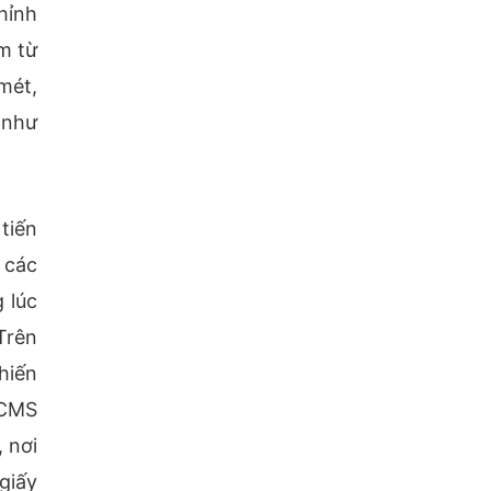
hỉnh
m từ
mét,
 như
tiến
 các
 lúc
Trên
hiến
ACMS
 nơi
giấy