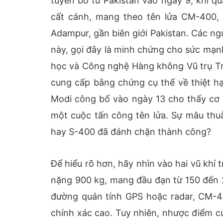
tuyên bố từ Pakistan vào ngày 9, khi q
cất cánh, mang theo tên lửa CM-400,
Adampur, gần biên giới Pakistan. Các n
này, gọi đây là minh chứng cho sức mạn
học và Công nghệ Hàng không Vũ trụ Tru
cung cấp bằng chứng cụ thể về thiệt hạ
Modi công bố vào ngày 13 cho thấy cơ 
một cuộc tấn công tên lửa. Sự mâu thuẫ
hay S-400 đã đánh chặn thành công?
Để hiểu rõ hơn, hãy nhìn vào hai vũ khí 
nặng 900 kg, mang đầu đạn từ 150 đến 2
đường quán tính GPS hoặc radar, CM-40
chính xác cao. Tuy nhiên, nhược điểm c