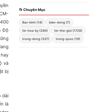
Zelensky bất ngờ cảnh
uyền
báo; Hàng không mẫu
📂 Chuyên Mục
 CM-
hạm Mỹ tiến vào Biển
Đông; Washington
-400
Bac-kinh (14)
bien-dong (7)
triển khai chiến lược
ba mũi nhọn
n Độ
tin-hoa-ky (290)
tin-the-gioi (1728)
hững
trung-dong (337)
trung-quoc (19)
đang
 hay
ộ và
ật bị
 dài
n là