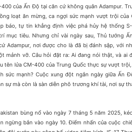
-400 của Ấn Độ tại căn cứ không quân Adampur. Tr
ồng loạt ăn mừng, ca ngợi sức mạnh vượt trội của
ọp báo, tự tin khẳng định việc phá hủy hệ thống S
trí mục tiêu. Nhưng chỉ vài ngày sau, Thủ tướng Ấ
cứ Adampur, nơi được cho là đã bị đánh sập, với n
 mảnh vỡ. Câu hỏi đặt ra: Ai đang nói thật, và ai 
u tên lửa CM-400 của Trung Quốc thực sự vượt trội,
h sức mạnh? Cuộc xung đột ngắn ngày giữa Ấn Đ
n sự mà còn là sàn diễn phô trương khí tài, nơi sự th
akistan bùng nổ vào ngày 7 tháng 5 năm 2025, kéo
ận ngừng bắn vào ngày 10. Điểm nhấn của cuộc chiế