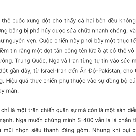
g thể cuộc xung đột cho thấy cả hai bên đều không
ường băng bị phá hủy được sửa chữa nhanh chóng, và
 nguyên vẹn. Cuộc chiến này phơi bày một thực tế:
niềm tin rằng một đợt tấn công tên lửa ồ ạt có thể vô
ưởng. Trung Quốc, Nga và Iran từng tự tin vào sức 
ột gần đây, từ Israel-Iran đến Ấn Độ-Pakistan, cho 
ng. Hiệu quả thực chiến phụ thuộc vào sự đồng bộ củ
may mắn.
hỉ là một trận chiến quân sự mà còn là một sàn diễ
mạnh. Nga muốn chứng minh S-400 vẫn là lá chắn t
 mũi nhọn siêu thanh đáng gờm. Nhưng khi bụi c