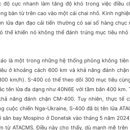
ốc độ cực nhanh làm tăng độ khó trong việc điều c
ng bàn từ trên cao vào một cái chai nhỏ. Kinh nghiệ
n lửa đạn đạo cải tiến thường có sai số hàng chục 
có thể khiến nó không thể đánh trúng mục tiêu nhỏ
áo là một trong những hệ thống phòng không tiên 
c tiêu ở khoảng cách 600 km và khả năng đánh chặn
300 km/h). S-400 có thể theo dõi 300 mục tiêu cùng
 các tên lửa đa dạng như 40N6E với tầm bắn 400 km. 
 khả năng đánh chặn CM-400. Tuy nhiên, thực tế c
ng cuộc chiến Nga-Ukraine, S-400 đã bị tên lửa AT
i sân bay Mospino ở Donetsk vào tháng 5 năm 2024,
m từ ATACMS. Điều này cho thấy, dù mạnh mẽ trên 