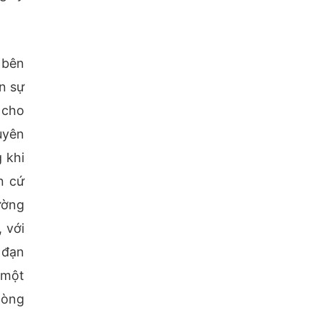
 bên
n sự
 cho
uyên
 khi
n cứ
ường
 với
 đạn
 một
hòng