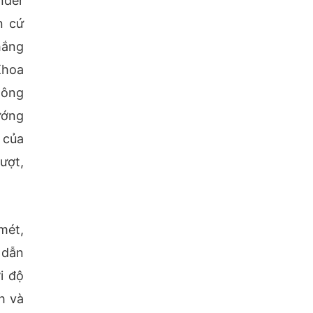
nder
n cứ
hắng
Khoa
hông
ướng
 của
ượt,
mét,
 dẫn
i độ
h và