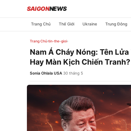
SAIGON
NEWS
Trang Chủ
Thế Giới
Ukraine
Trung Đông
Trang Chủ
›
tin-the-gioi
›
Nam Á Cháy Nóng: Tên Lửa
Hay Màn Kịch Chiến Tranh?
Sonia Ohlala USA
·
30 tháng 5