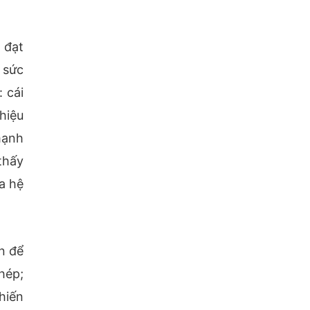
 đạt
 sức
 cái
 hiệu
mạnh
thấy
a hệ
n để
hép;
hiến