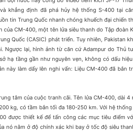
uân đội nước này công bố video tiêm kích JF-17 Thu
 và khẳng định đã phá hủy hệ thống S-400 tại că
guồn tin Trung Quốc nhanh chóng khuếch đại chiến t
h của CM-400, một tên lửa siêu thanh do Tập đoàn 
ng Quốc (CASIC) phát triển. Tuy nhiên, Pakistan k
i. Ngược lại, hình ảnh từ căn cứ Adampur do Thủ t
sở hạ tầng gần như nguyên vẹn, không có dấu hiệu
n này làm dấy lên nghi vấn: Liệu CM-400 đã bắn tr
trung tâm của cuộc tranh cãi. Tên lửa CM-400, dài 4 
00 kg, có tầm bắn tối đa 180-250 km. Với hệ thống
0 được thiết kế để tấn công các mục tiêu điểm vớ
ủa nó nằm ở độ chính xác khi bay ở tốc độ siêu than