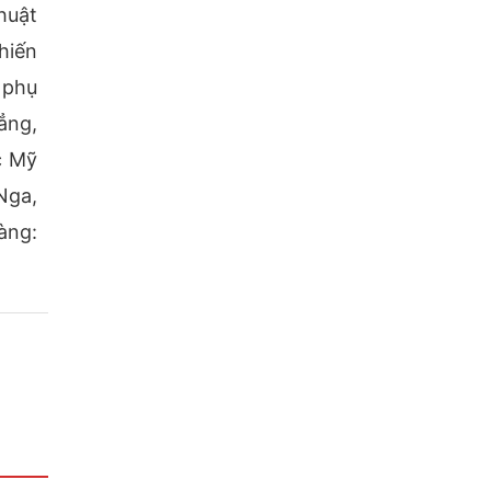
huật
hiến
 phụ
ẳng,
c Mỹ
Nga,
àng: