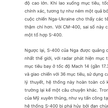
độ cao lớn. Khi lao xuống mục tiêu, t
chính xác, tương tự như ném một quả bó
cuộc chiến Nga-Ukraine cho thấy các tê
thậm chí hơn. Với CM-400, sai số này 
một tổ hợp S-400.
Ngược lại, S-400 của Nga được quảng c
nhất thế giới, với radar phát hiện mụ
mục tiêu bay ở tốc độ Mach 14 (gần 17.
và giao chiến với 36 mục tiêu, sử dụng
lý thuyết, hệ thống này hoàn toàn có
trường lại kể một câu chuyện khác. Tro
của Mỹ xuyên thủng, như vụ tấn công tạ
hệ thống S-400 bị phá hủy bởi đạn chù