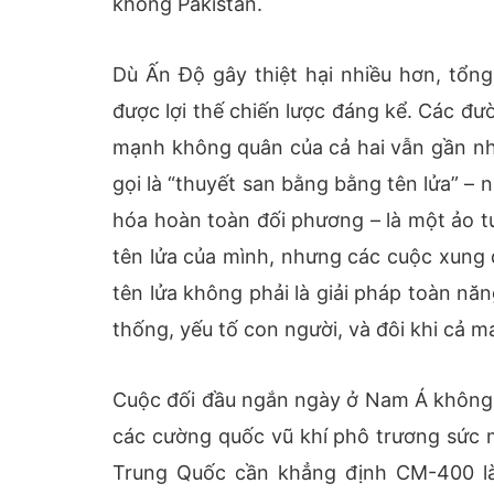
không Pakistan.
Dù Ấn Độ gây thiệt hại nhiều hơn, tổn
được lợi thế chiến lược đáng kể. Các đ
mạnh không quân của cả hai vẫn gần như
gọi là “thuyết san bằng bằng tên lửa” – 
hóa hoàn toàn đối phương – là một ảo t
tên lửa của mình, nhưng các cuộc xung đ
tên lửa không phải là giải pháp toàn nă
thống, yếu tố con người, và đôi khi cả 
Cuộc đối đầu ngắn ngày ở Nam Á không c
các cường quốc vũ khí phô trương sức 
Trung Quốc cần khẳng định CM-400 là