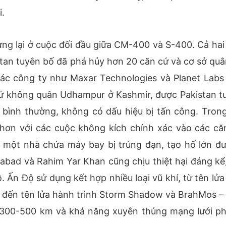
i.
ng lại ở cuộc đối đầu giữa CM-400 và S-400. Cả hai
stan tuyên bố đã phá hủy hơn 20 căn cứ và cơ sở quâ
các công ty như Maxar Technologies và Planet Labs
n cứ không quân Udhampur ở Kashmir, được Pakistan t
bình thường, không có dấu hiệu bị tấn công. Trong
 hơn với các cuộc không kích chính xác vào các că
dh, một nhà chứa máy bay bị trúng đạn, tạo hố lớn đ
abad và Rahim Yar Khan cũng chịu thiệt hại đáng kể,
 Ấn Độ sử dụng kết hợp nhiều loại vũ khí, từ tên lửa
đến tên lửa hành trình Storm Shadow và BrahMos –
 300-500 km và khả năng xuyên thủng mạng lưới p