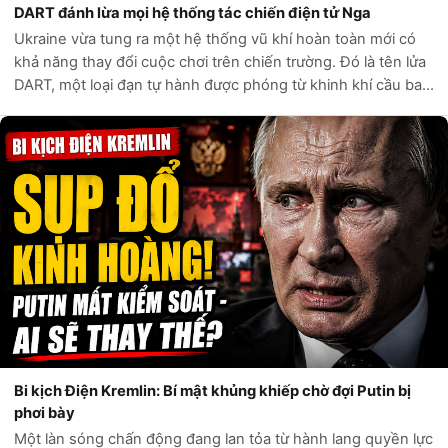
DART đánh lừa mọi hệ thống tác chiến điện tử Nga
Ukraine vừa tung ra một hệ thống vũ khí hoàn toàn mới có
khả năng thay đổi cuộc chơi trên chiến trường. Đó là tên lửa
DART, một loại đạn tự hành được phóng từ khinh khí cầu bay
ở tầng bình lưu, cách mặt đất tới 18.000 mét. Thay vì lao
thẳng vào mục t...
Bi kịch Điện Kremlin: Bí mật khủng khiếp chờ đợi Putin bị
phơi bày
Một làn sóng chấn động đang lan tỏa từ hành lang quyền lực