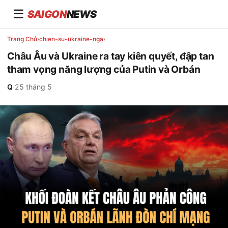
☰
SAIGON
NEWS
Trang Chủ
›
chien-su-ukraine-nga
›
Châu Âu và Ukraine ra tay kiên quyết, đập tan
tham vọng năng lượng của Putin và Orbán
Q
·
25 tháng 5