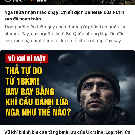
Nga thừa nhận tháo chạy: Chiến dịch Donetsk của Putin
sụp đổ hoàn toàn
Trong một diễn biến gây chấn động giới phân tích quân sự
phương Tây, các nguồn tin từ Bộ Quốc phòng Nga lần đầu
tiên xác nhận một cuộc rút lui có tổ chức nhưng đầy cay
đắng khỏi khu vực sông Mokri Yaly. Những bản đồ tác chiến
bị rò rỉ từ nội bộ Điện...
Vũ khí khinh khí cầu tầng bình lưu của Ukraine: Loại tên lửa