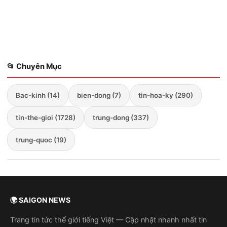
mà Điện Kremlin từng tin rằng sẽ chóng vánh kết thúc trong
vòng vài ngày. Những...
📂 Chuyên Mục
Bac-kinh (14)
bien-dong (7)
tin-hoa-ky (290)
tin-the-gioi (1728)
trung-dong (337)
trung-quoc (19)
🌍 SAIGON NEWS
Trang tin tức thế giới tiếng Việt — Cập nhật nhanh nhất tin