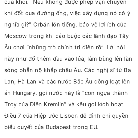
của khối. “Nếu không được phép vận chuyển
khí đốt qua đường ống, việc xây dựng nó có ý
nghĩa gì?” Orbán lớn tiếng, bảo vệ lợi ích của
Moscow trong khi cáo buộc các lãnh đạo Tây
Âu chơi “những trò chính trị điên rồ”. Lời nói
này như đổ thêm dầu vào lửa, làm bùng lên làn
sóng phẫn nộ khắp châu Âu. Các nghị sĩ từ Ba
Lan, Hà Lan và các nước Bắc Âu đồng loạt lên
án Hungary, gọi nước này là “con ngựa thành
Troy của Điện Kremlin” và kêu gọi kích hoạt
Điều 7 của Hiệp ước Lisbon để đình chỉ quyền
biểu quyết của Budapest trong EU.