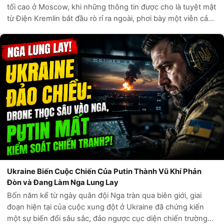
tối cao ở Moscow, khi những thông tin được cho là tuyệt mật
từ Điện Kremlin bắt đầu rò rỉ ra ngoài, phơi bày một viễn cảnh
đen tối hơn bất kỳ kịch bản nào mà giới phân tích phương
Tây từng đư...
Ukraine Biến Cuộc Chiến Của Putin Thành Vũ Khí Phản
Đòn và Đang Làm Nga Lung Lay
Bốn năm kể từ ngày quân đội Nga tràn qua biên giới, giai
đoạn hiện tại của cuộc xung đột ở Ukraine đã chứng kiến
một sự biến đổi sâu sắc, đảo ngược cục diện chiến trường