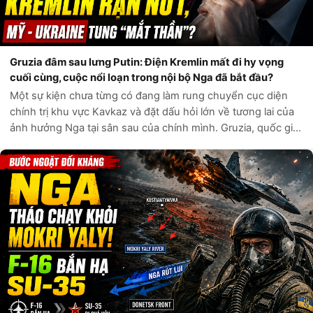
Gruzia đâm sau lưng Putin: Điện Kremlin mất đi hy vọng
cuối cùng, cuộc nổi loạn trong nội bộ Nga đã bắt đầu?
Một sự kiện chưa từng có đang làm rung chuyển cục diện
chính trị khu vực Kavkaz và đặt dấu hỏi lớn về tương lai của
ảnh hưởng Nga tại sân sau của chính mình. Gruzia, quốc gia
từng được coi là “con bài” cuối cùng của Điện Kremlin trong
bàn cờ địa chín...