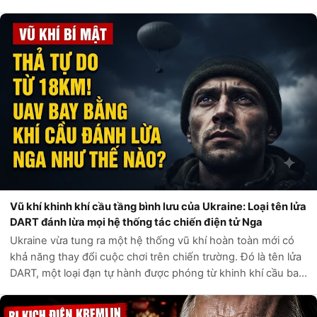
đắng khỏi khu vực sông Mokri Yaly. Những bản đồ tác chiến
bị rò rỉ từ nội bộ Điện...
Vũ khí khinh khí cầu tầng bình lưu của Ukraine: Loại tên lửa
DART đánh lừa mọi hệ thống tác chiến điện tử Nga
Ukraine vừa tung ra một hệ thống vũ khí hoàn toàn mới có
khả năng thay đổi cuộc chơi trên chiến trường. Đó là tên lửa
DART, một loại đạn tự hành được phóng từ khinh khí cầu bay
ở tầng bình lưu, cách mặt đất tới 18.000 mét. Thay vì lao
thẳng vào mục t...