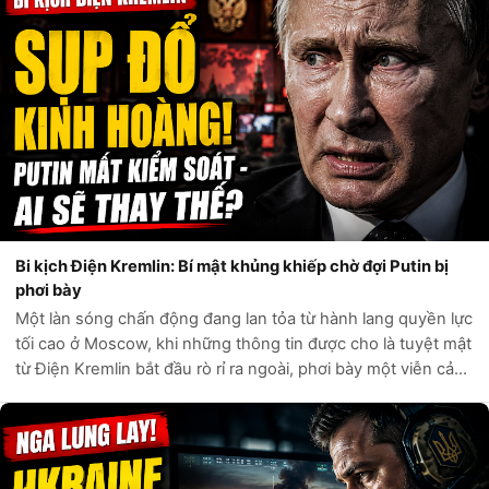
Bi kịch Điện Kremlin: Bí mật khủng khiếp chờ đợi Putin bị
phơi bày
Một làn sóng chấn động đang lan tỏa từ hành lang quyền lực
tối cao ở Moscow, khi những thông tin được cho là tuyệt mật
từ Điện Kremlin bắt đầu rò rỉ ra ngoài, phơi bày một viễn cảnh
đen tối hơn bất kỳ kịch bản nào mà giới phân tích phương
Tây từng đư...