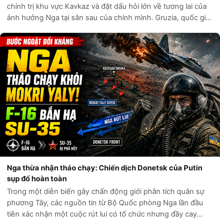
chính trị khu vực Kavkaz và đặt dấu hỏi lớn về tương lai của
ảnh hưởng Nga tại sân sau của chính mình. Gruzia, quốc gia
từng được coi là “con bài” cuối cùng của Điện Kremlin trong
bàn cờ địa chín...
Nga thừa nhận tháo chạy: Chiến dịch Donetsk của Putin
sụp đổ hoàn toàn
Trong một diễn biến gây chấn động giới phân tích quân sự
phương Tây, các nguồn tin từ Bộ Quốc phòng Nga lần đầu
tiên xác nhận một cuộc rút lui có tổ chức nhưng đầy cay