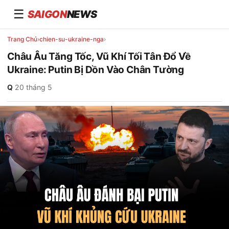
☰
SAIGON
NEWS
Trang Chủ
›
chien-su-ukraine-nga
›
Châu Âu Tăng Tốc, Vũ Khí Tối Tân Đổ Về
Ukraine: Putin Bị Dồn Vào Chân Tường
Q
·
20 tháng 5