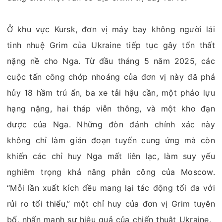
Ở khu vực Kursk, đơn vị máy bay không người lái
tinh nhuệ Grim của Ukraine tiếp tục gây tổn thất
nặng nề cho Nga. Từ đầu tháng 5 năm 2025, các
cuộc tấn công chớp nhoáng của đơn vị này đã phá
hủy 18 hầm trú ẩn, ba xe tải hậu cần, một pháo lựu
hạng nặng, hai tháp viễn thông, và một kho đạn
dược của Nga. Những đòn đánh chính xác này
không chỉ làm gián đoạn tuyến cung ứng mà còn
khiến các chỉ huy Nga mất liên lạc, làm suy yếu
nghiêm trọng khả năng phản công của Moscow.
“Mỗi lần xuất kích đều mang lại tác động tối đa với
rủi ro tối thiểu,” một chỉ huy của đơn vị Grim tuyên
bố, nhấn mạnh sự hiệu quả của chiến thuật Ukraine.