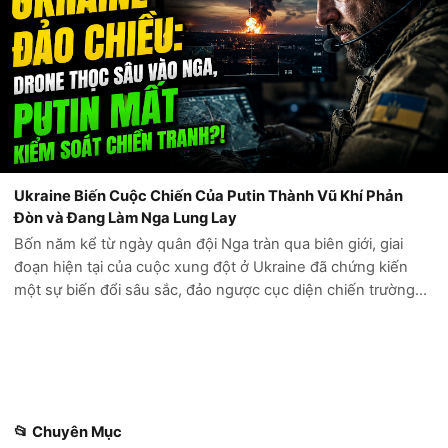
Ukraine Biến Cuộc Chiến Của Putin Thành Vũ Khí Phản
Đòn và Đang Làm Nga Lung Lay
Bốn năm kể từ ngày quân đội Nga tràn qua biên giới, giai
đoạn hiện tại của cuộc xung đột ở Ukraine đã chứng kiến
một sự biến đổi sâu sắc, đảo ngược cục diện chiến trường
mà Điện Kremlin từng tin rằng sẽ chóng vánh kết thúc trong
vòng vài ngày. Những...
📂 Chuyên Mục