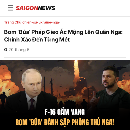
☰
SAIGON
NEWS
Trang Chủ
›
chien-su-ukraine-nga
›
Bom ‘Búa’ Pháp Gieo Ác Mộng Lên Quân Nga:
Chính Xác Đến Từng Mét
Q
·
20 tháng 5