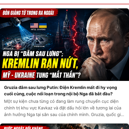
Gruzia đâm sau lưng Putin: Điện Kremlin mất đi hy vọng
cuối cùng, cuộc nổi loạn trong nội bộ Nga đã bắt đầu?
Một sự kiện chưa từng có đang làm rung chuyển cục diện
chính trị khu vực Kavkaz và đặt dấu hỏi lớn về tương lai của
ảnh hưởng Nga tại sân sau của chính mình. Gruzia, quốc gia
từng được coi là “con bài” cuối cùng của Điện Kremlin trong
bàn cờ địa chín...