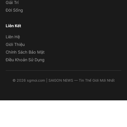
Giải Trí
Đời Sống
Liên Kết
Liên Hệ
Giới Thiệu
Chính Sách Bảo Mật
Điều Khoản Sử Dụng
©
2026
sgmoi.com
| SAIGON NEWS — Tin Thế Giới Mới Nhất