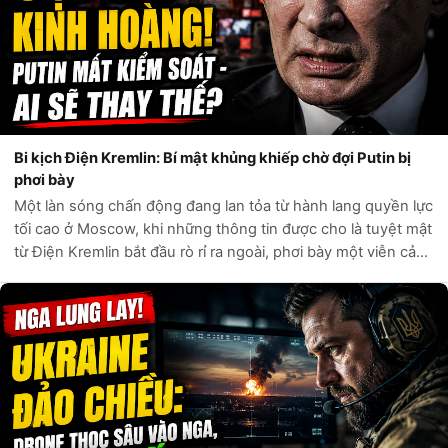
Bi kịch Điện Kremlin: Bí mật khủng khiếp chờ đợi Putin bị
phơi bày
Một làn sóng chấn động đang lan tỏa từ hành lang quyền lực
tối cao ở Moscow, khi những thông tin được cho là tuyệt mật
từ Điện Kremlin bắt đầu rò rỉ ra ngoài, phơi bày một viễn cảnh
đen tối hơn bất kỳ kịch bản nào mà giới phân tích phương
Tây từng đư...