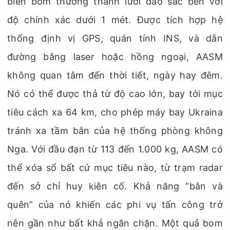
biến bom thường thành lưỡi dao sắc bén với
độ chính xác dưới 1 mét. Được tích hợp hệ
thống định vị GPS, quán tính INS, và dẫn
đường bằng laser hoặc hồng ngoại, AASM
không quan tâm đến thời tiết, ngày hay đêm.
Nó có thể được thả từ độ cao lớn, bay tới mục
tiêu cách xa 64 km, cho phép máy bay Ukraina
tránh xa tầm bắn của hệ thống phòng không
Nga. Với đầu đạn từ 113 đến 1.000 kg, AASM có
thể xóa sổ bất cứ mục tiêu nào, từ trạm radar
đến sở chỉ huy kiên cố. Khả năng “bắn và
quên” của nó khiến các phi vụ tấn công trở
nên gần như bất khả ngăn chặn. Một quả bom