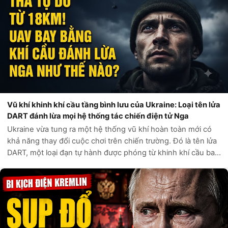
Vũ khí khinh khí cầu tầng bình lưu của Ukraine: Loại tên lửa
DART đánh lừa mọi hệ thống tác chiến điện tử Nga
Ukraine vừa tung ra một hệ thống vũ khí hoàn toàn mới có
khả năng thay đổi cuộc chơi trên chiến trường. Đó là tên lửa
DART, một loại đạn tự hành được phóng từ khinh khí cầu bay
ở tầng bình lưu, cách mặt đất tới 18.000 mét. Thay vì lao
thẳng vào mục t...