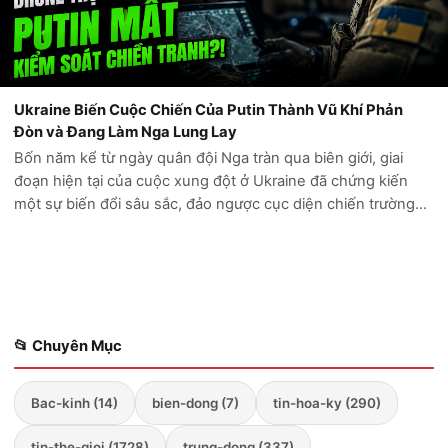
Ukraine Biến Cuộc Chiến Của Putin Thành Vũ Khí Phản
Đòn và Đang Làm Nga Lung Lay
Bốn năm kể từ ngày quân đội Nga tràn qua biên giới, giai
đoạn hiện tại của cuộc xung đột ở Ukraine đã chứng kiến
một sự biến đổi sâu sắc, đảo ngược cục diện chiến trường
mà Điện Kremlin từng tin rằng sẽ chóng vánh kết thúc trong
vòng vài ngày. Những...
📂 Chuyên Mục
Bac-kinh (14)
bien-dong (7)
tin-hoa-ky (290)
tin-the-gioi (1728)
trung-dong (337)