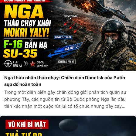
Nga thừa nhận tháo chạy: Chiến dịch Donetsk của Putin
sụp đổ hoàn toàn
Trong một diễn biến gây chấn động giới phân tích quân sự
phương Tây, các nguồn tin từ Bộ Quốc phòng Nga lần đầu
tiên xác nhận một cuộc rút lui có tổ chức nhưng đầy cay
đắng khỏi khu vực sông Mokri Yaly. Những bản đồ tác chiến
bị rò rỉ từ nội bộ Điện...