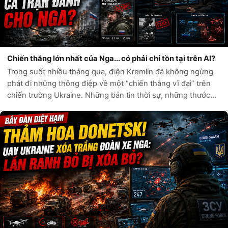
Chiến thắng lớn nhất của Nga... có phải chỉ tồn tại trên AI?
Trong suốt nhiều tháng qua, điện Kremlin đã không ngừng
phát đi những thông điệp về một “chiến thắng vĩ đại” trên
chiến trường Ukraine. Những bản tin thời sự, những thước
phim chiến sự và hàng loạt tài khoản mạng xã hội liên tục ca
ngợi sức mạnh quân...