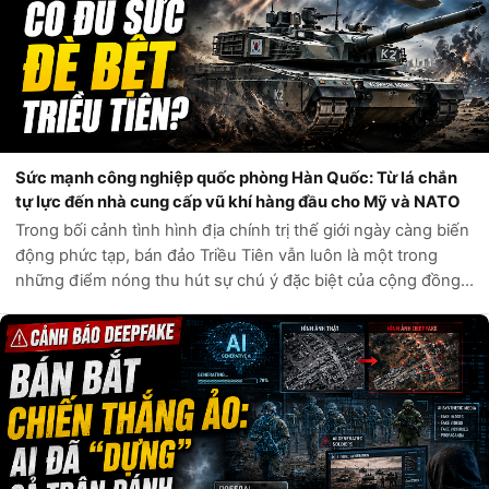
Sức mạnh công nghiệp quốc phòng Hàn Quốc: Từ lá chắn
tự lực đến nhà cung cấp vũ khí hàng đầu cho Mỹ và NATO
Trong bối cảnh tình hình địa chính trị thế giới ngày càng biến
động phức tạp, bán đảo Triều Tiên vẫn luôn là một trong
những điểm nóng thu hút sự chú ý đặc biệt của cộng đồng
quốc tế. Câu hỏi liệu Hàn Quốc có đủ sức tự phòng vệ trước
các mối đe dọa t...