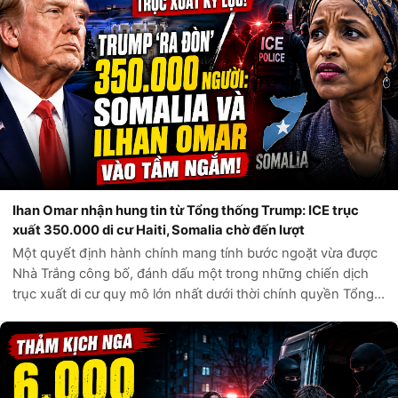
Ihan Omar nhận hung tin từ Tổng thống Trump: ICE trục
xuất 350.000 di cư Haiti, Somalia chờ đến lượt
Một quyết định hành chính mang tính bước ngoặt vừa được
Nhà Trắng công bố, đánh dấu một trong những chiến dịch
trục xuất di cư quy mô lớn nhất dưới thời chính quyền Tổng
thống Donald Trump. Theo các nguồn tin chính thức từ Bộ
An ninh Nội địa Hoa Kỳ,...