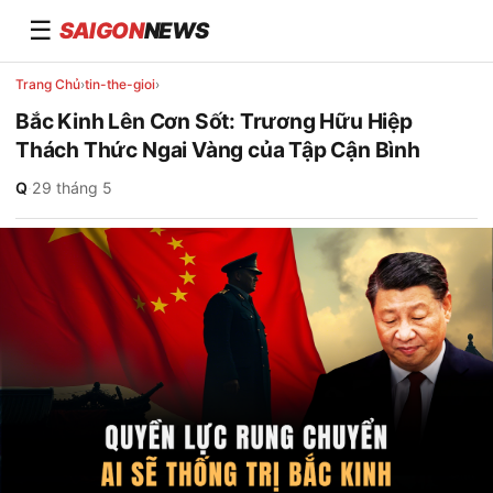
☰
SAIGON
NEWS
Trang Chủ
›
tin-the-gioi
›
Bắc Kinh Lên Cơn Sốt: Trương Hữu Hiệp
Thách Thức Ngai Vàng của Tập Cận Bình
Q
·
29 tháng 5