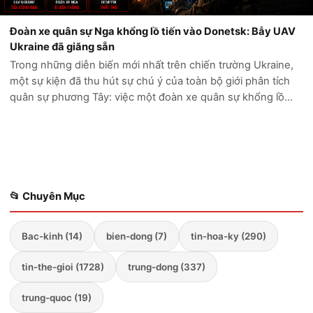
Đoàn xe quân sự Nga khổng lồ tiến vào Donetsk: Bẫy UAV
Ukraine đã giăng sẵn
Trong những diễn biến mới nhất trên chiến trường Ukraine,
một sự kiện đã thu hút sự chú ý của toàn bộ giới phân tích
quân sự phương Tây: việc một đoàn xe quân sự khổng lồ
của Nga cố gắng tiến sâu vào vùng Donetsk đã kết thúc
trong thảm cảnh. Thay vì...
📂 Chuyên Mục
Bac-kinh (14)
bien-dong (7)
tin-hoa-ky (290)
tin-the-gioi (1728)
trung-dong (337)
trung-quoc (19)