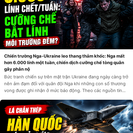
Chiến trường Nga-Ukraine leo thang thảm khốc: Nga mất
hơn 6.000 lính một tuần, chiến dịch cưỡng chế tòng quân
gây phẫn nộ
Bức tranh chiến sự trên mặt trận Ukraine đang ngày càng trở
nên ảm đạm đối với quân đội Nga khi những con số thương
vong được ghi nhận ở mức báo động. Theo các nguồn tin
tình báo phương Tây và các kênh giám sát độc lập, chỉ trong
vòng một tuần qua, q...