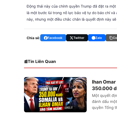
Động thái này của chính quyền Trump đã đặt ra một 
là một bước lùi trong nỗ lực bảo vệ tự do báo chí và
này, nhưng một điều chắc chắn là quyết định này sẽ c
Chia sẻ:
Facebook
Twitter
Zalo
Co
Tin Liên Quan
Ihan Omar 
350.000 di
Một quyết đị
đánh dấu một 
quyền Tổng th
địa Hoa Kỳ,...