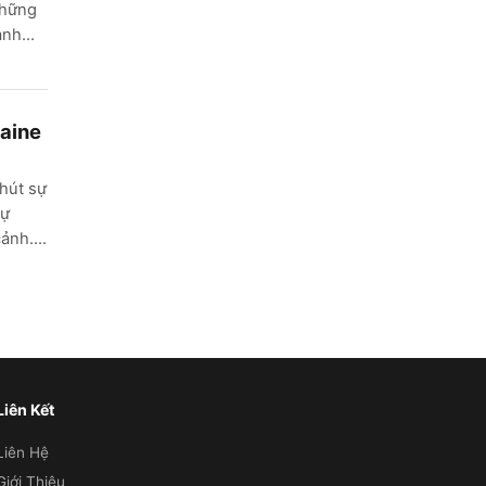
những
ạnh
raine
 hút sự
sự
cảnh.
Liên Kết
Liên Hệ
Giới Thiệu