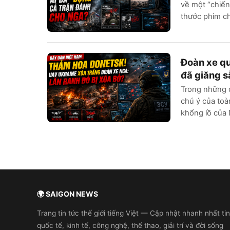
về một “chiến
thước phim ch
quân...
Đoàn xe qu
đã giăng s
Trong những d
chú ý của toà
khổng lồ của 
Thay vì...
🌍 SAIGON NEWS
Trang tin tức thế giới tiếng Việt — Cập nhật nhanh nhất tin
quốc tế, kinh tế, công nghệ, thể thao, giải trí và đời sống