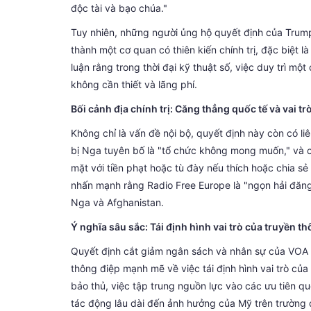
độc tài và bạo chúa."
Tuy nhiên, những người ủng hộ quyết định của Trump
thành một cơ quan có thiên kiến chính trị, đặc biệt l
luận rằng trong thời đại kỹ thuật số, việc duy trì mộ
không cần thiết và lãng phí.
Bối cảnh địa chính trị: Căng thẳng quốc tế và vai t
Không chỉ là vấn đề nội bộ, quyết định này còn có li
bị Nga tuyên bố là "tổ chức không mong muốn," và 
mặt với tiền phạt hoặc tù đày nếu thích hoặc chia s
nhấn mạnh rằng Radio Free Europe là "ngọn hải đăng"
Nga và Afghanistan.
Ý nghĩa sâu sắc: Tái định hình vai trò của truyền t
Quyết định cắt giảm ngân sách và nhân sự của VOA k
thông điệp mạnh mẽ về việc tái định hình vai trò của
bảo thủ, việc tập trung nguồn lực vào các ưu tiên quố
tác động lâu dài đến ảnh hưởng của Mỹ trên trường 