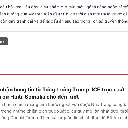
câu hỏi lớn: Liệu đây là sự chấm dứt của một "gánh nặng ngân sách
 ảnh hưởng của Mỹ trên toàn cầu? Chỉ có thời gian mới trả lời được câ
òn gây tranh cãi và để lại dấu ấn sâu sắc trong lịch sử truyền thôn
py
nhận hung tin từ Tổng thống Trump: ICE trục xuất
 cư Haiti, Somalia chờ đến lượt
nh hành chính mang tính bước ngoặt vừa được Nhà Trắng công bố
trong những chiến dịch trục xuất di cư quy mô lớn nhất dưới thời
ống Donald Trump. Theo các nguồn tin chính thức từ Bộ An ninh