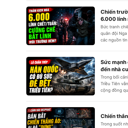
Chiến trườ
6.000 lính
Bức tranh chi
quân đội Nga
các nguồn tin
tuần qua, q...
Sức mạnh c
đến nhà c
Trong bối cản
Triều Tiên vẫ
cộng đồng quố
dọa t...
Chiến thắng
Trong suốt nh