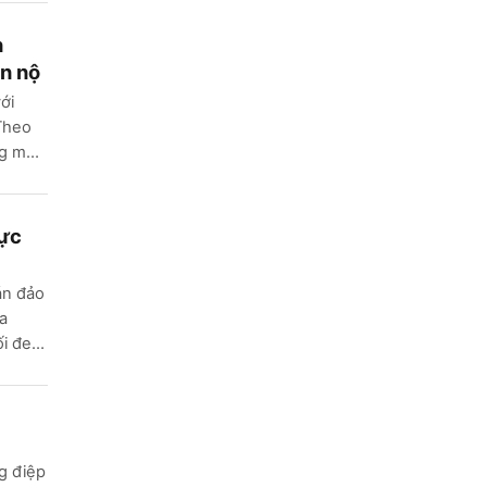
n
ẫn nộ
ới
Theo
ng một
lực
án đảo
a
i đe
g điệp