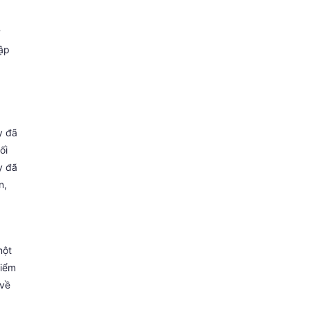
lập
y đã
ối
y đã
n,
một
điểm
 về