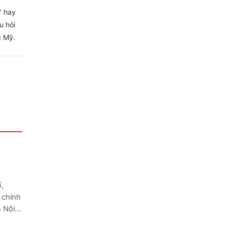
" hay
u hỏi
g Mỹ.
,
 chính
 Nội