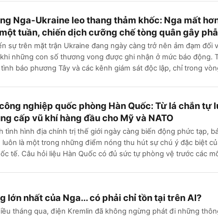
ng Nga-Ukraine leo thang thảm khốc: Nga mất hơ
 một tuần, chiến dịch cưỡng chế tòng quân gây ph
ến sự trên mặt trận Ukraine đang ngày càng trở nên ảm đạm đối v
 khi những con số thương vong được ghi nhận ở mức báo động. 
 tình báo phương Tây và các kênh giám sát độc lập, chỉ trong vò
ông nghiệp quốc phòng Hàn Quốc: Từ lá chắn tự 
ung cấp vũ khí hàng đầu cho Mỹ và NATO
h tình hình địa chính trị thế giới ngày càng biến động phức tạp, b
n luôn là một trong những điểm nóng thu hút sự chú ý đặc biệt củ
c tế. Câu hỏi liệu Hàn Quốc có đủ sức tự phòng vệ trước các mố
 lớn nhất của Nga... có phải chỉ tồn tại trên AI?
iều tháng qua, điện Kremlin đã không ngừng phát đi những thôn