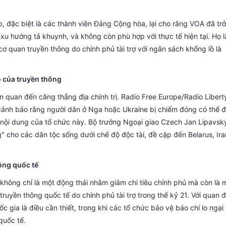
, đặc biệt là các thành viên Đảng Cộng hòa, lại cho rằng VOA đã trở
à xu hướng tả khuynh, và không còn phù hợp với thực tế hiện tại. Họ 
t cơ quan truyền thông do chính phủ tài trợ với ngân sách khổng lồ là
rò của truyền thông
ên quan đến căng thẳng địa chính trị. Radio Free Europe/Radio Libert
cảnh báo rằng người dân ở Nga hoặc Ukraine bị chiếm đóng có thể đ
ẻ nội dung của tổ chức này. Bộ trưởng Ngoại giao Czech Jan Lipavsk
 cho các dân tộc sống dưới chế độ độc tài, đề cập đến Belarus, Ira
hông quốc tế
hông chỉ là một động thái nhằm giảm chi tiêu chính phủ mà còn là 
 truyền thông quốc tế do chính phủ tài trợ trong thế kỷ 21. Với quan 
c gia là điều cần thiết, trong khi các tổ chức bảo vệ báo chí lo ngại
quốc tế.