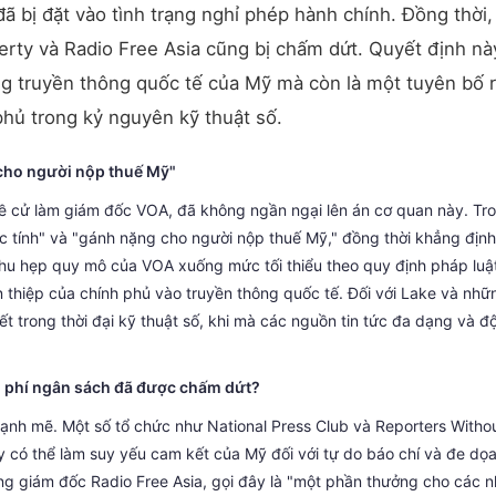
 đã bị đặt vào tình trạng nghỉ phép hành chính. Đồng thời,
erty và Radio Free Asia cũng bị chấm dứt. Quyết định nà
g truyền thông quốc tế của Mỹ mà còn là một tuyên bố 
 phủ trong kỷ nguyên kỹ thuật số.
 cho người nộp thuế Mỹ"
ề cử làm giám đốc VOA, đã không ngần ngại lên án cơ quan này. Tr
ác tính" và "gánh nặng cho người nộp thuế Mỹ," đồng thời khẳng địn
hu hẹp quy mô của VOA xuống mức tối thiểu theo quy định pháp luậ
 thiệp của chính phủ vào truyền thông quốc tế. Đối với Lake và nhữ
t trong thời đại kỹ thuật số, khi mà các nguồn tin tức đa dạng và đ
ng phí ngân sách đã được chấm dứt?
mạnh mẽ. Một số tổ chức như National Press Club và Reporters Witho
y có thể làm suy yếu cam kết của Mỹ đối với tự do báo chí và đe dọ
ổng giám đốc Radio Free Asia, gọi đây là "một phần thưởng cho các 