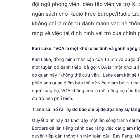
đội ngũ phóng viên, biên tập viên và trợ lý,
ngân sách cho Radio Free Europe/Radio Lib
không chỉ là một cú đánh mạnh vào hệ thốn
ràng về việc tái định hình vai trò của chính
Kari Lake: "VOA là một khối u ác tính và gánh nặng
Kari Lake, đồng minh thân cận của Trump và được đ
một tuyên bố đanh thép, bà gọi VOA là "một khối u 
cơ quan này "không thể cứu vãn." Lake cam kết sẽ t
phản ánh quan điểm bảo thủ về việc giảm bớt sự can
người ủng hộ, VOA không còn là một công cụ cần thiế
đã trở nên phổ biến.
Tranh cãi nổ ra: Tự do báo chí bị đe dọa hay sự lã
Quyết định này đã khơi dậy một làn sóng tranh cãi 
Borders đã lên tiếng cảnh báo rằng việc cắt giảm nà
quyền tiếp cận thông tin trên toàn cầu. Bay Fang, t