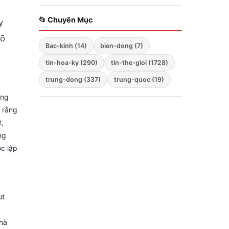
Zelensky bất ngờ cảnh
báo; Hàng không mẫu
📂 Chuyên Mục
y
hạm Mỹ tiến vào Biển
rõ
Đông; Washington
Bac-kinh (14)
bien-dong (7)
triển khai chiến lược
ba mũi nhọn
tin-hoa-ky (290)
tin-the-gioi (1728)
trung-dong (337)
trung-quoc (19)
ong
h rằng
t,
ng
ộc lập
ut
a
nhà