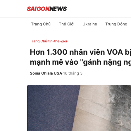
SAIGON
NEWS
Trang Chủ
Thế Giới
Ukraine
Trung Đông
Trang Chủ
›
tin-the-gioi
›
Hơn 1.300 nhân viên VOA bị
mạnh mẽ vào "gánh nặng ngâ
Sonia Ohlala USA
·
16 tháng 3