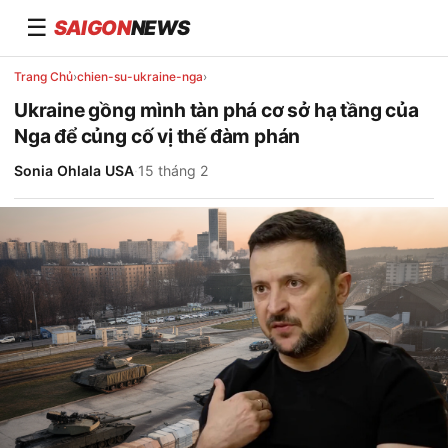
☰
SAIGON
NEWS
Trang Chủ
›
chien-su-ukraine-nga
›
Ukraine gồng mình tàn phá cơ sở hạ tầng của
Nga để củng cố vị thế đàm phán
Sonia Ohlala USA
·
15 tháng 2