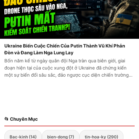
Ukraine Biến Cuộc Chiến Của Putin Thành Vũ Khí Phản
Đòn và Đang Làm Nga Lung Lay
Bốn năm kể từ ngày quân đội Nga tràn qua biên giới, giai
đoạn hiện tại của cuộc xung đột ở Ukraine đã chứng kiến
một sự biến đổi sâu sắc, đảo ngược cục diện chiến trường
mà Điện Kremlin từng tin rằng sẽ chóng vánh kết thúc trong
vòng vài ngày. Những...
📂 Chuyên Mục
Bac-kinh (14)
bien-dong (7)
tin-hoa-ky (290)