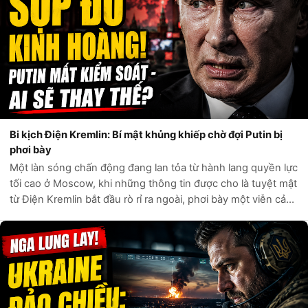
Bi kịch Điện Kremlin: Bí mật khủng khiếp chờ đợi Putin bị
phơi bày
Một làn sóng chấn động đang lan tỏa từ hành lang quyền lực
tối cao ở Moscow, khi những thông tin được cho là tuyệt mật
từ Điện Kremlin bắt đầu rò rỉ ra ngoài, phơi bày một viễn cảnh
đen tối hơn bất kỳ kịch bản nào mà giới phân tích phương
Tây từng đư...