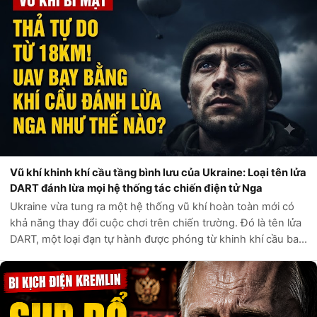
Vũ khí khinh khí cầu tầng bình lưu của Ukraine: Loại tên lửa
DART đánh lừa mọi hệ thống tác chiến điện tử Nga
Ukraine vừa tung ra một hệ thống vũ khí hoàn toàn mới có
khả năng thay đổi cuộc chơi trên chiến trường. Đó là tên lửa
DART, một loại đạn tự hành được phóng từ khinh khí cầu bay
ở tầng bình lưu, cách mặt đất tới 18.000 mét. Thay vì lao
thẳng vào mục t...