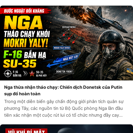
từng được coi là “con bài” cuối cùng của Điện Kremlin trong
bàn cờ địa chín...
Nga thừa nhận tháo chạy: Chiến dịch Donetsk của Putin
sụp đổ hoàn toàn
Trong một diễn biến gây chấn động giới phân tích quân sự
phương Tây, các nguồn tin từ Bộ Quốc phòng Nga lần đầu
tiên xác nhận một cuộc rút lui có tổ chức nhưng đầy cay
đắng khỏi khu vực sông Mokri Yaly. Những bản đồ tác chiến
bị rò rỉ từ nội bộ Điện...