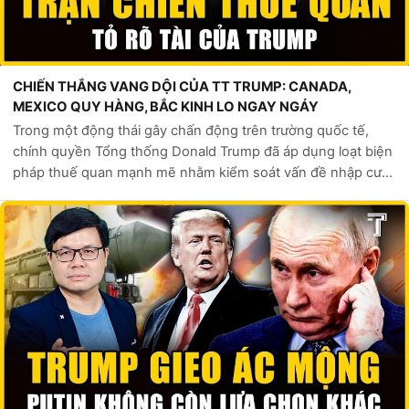
CHIẾN THẮNG VANG DỘI CỦA TT TRUMP: CANADA,
MEXICO QUY HÀNG, BẮC KINH LO NGAY NGÁY
Trong một động thái gây chấn động trên trường quốc tế,
chính quyền Tổng thống Donald Trump đã áp dụng loạt biện
pháp thuế quan mạnh mẽ nhằm kiểm soát vấn đề nhập cư
bất hợp pháp và buôn lậu ma túy. Các nước Canada, Mexico
và Trung Quốc – những đối tá...