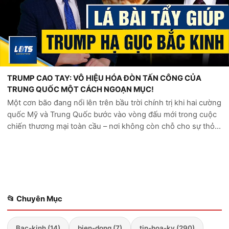
TRUMP CAO TAY: VÔ HIỆU HÓA ĐÒN TẤN CÔNG CỦA
TRUNG QUỐC MỘT CÁCH NGOẠN MỤC!
Một cơn bão đang nổi lên trên bầu trời chính trị khi hai cường
quốc Mỹ và Trung Quốc bước vào vòng đấu mới trong cuộc
chiến thương mại toàn cầu – nơi không còn chỗ cho sự thỏa
hiệp. Washington siết chặt vòng vây bằng những đòn thuế
quan mang tính hủy...
📂 Chuyên Mục
Bac-kinh (14)
bien-dong (7)
tin-hoa-ky (290)