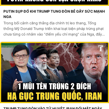
PUTIN SỤP ĐỔ KHI TRUMP TUNG ĐÒN BẺ GẪY SỨC MẠNH
NGA
Trong bối cảnh căng thẳng địa chính trị leo thang, Tổng
thống Mỹ Donald Trump triển khai loạt biện pháp trừng phạt
chưa từng có nhắm vào "điểm yếu chí mạng" của Nga, đẩy
Điện Kremlin vào thế khó trước sức ép kép từ kinh tế đến
chiến trường Ukraine.Áp...
TRUMP TUNG ĐÒN VÀO TỬ HUYỆT, IRAN ĐỐI MẶT NGÀY