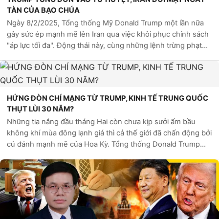
TÀN CỦA BẠO CHÚA
Ngày 8/2/2025, Tổng thống Mỹ Donald Trump một lần nữa
gây sức ép mạnh mẽ lên Iran qua việc khôi phục chính sách
"áp lực tối đa". Động thái này, cùng những lệnh trừng phạt
mới, đã đẩy Tehran vào tình thế gian nan, đồng thời khiến
các đối tác của họ, đ...
HỨNG ĐÒN CHÍ MẠNG TỪ TRUMP, KINH TẾ TRUNG QUỐC
THỤT LÙI 30 NĂM?
Những tia nắng đầu tháng Hai còn chưa kịp sưởi ấm bầu
không khí mùa đông lạnh giá thì cả thế giới đã chấn động bởi
cú đánh mạnh mẽ của Hoa Kỳ. Tổng thống Donald Trump
vừa ra lệnh áp dụng “cuộc chiến thuế quan” mới – một đòn
trừng phạt kinh tế có sức...